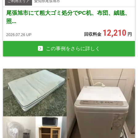
ご利用エリア
愛知県尾張旭市
尾張旭市にて粗大ゴミ処分でPC机、布団、絨毯、
照...
12,210
回収料金
円
2026.07.26 UP
この事例をさらに詳しく