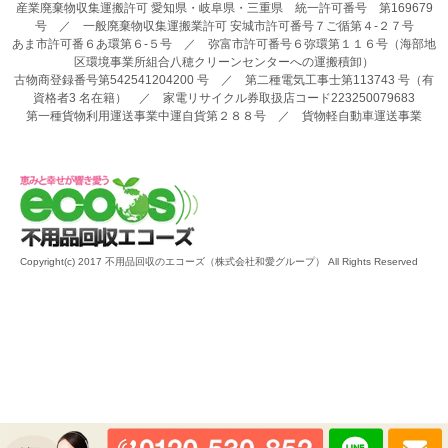
産業廃棄物収集運搬許可 愛知県・岐阜県・三重県 統一許可番号 第169679
号 ／ 一般廃棄物収集運搬業許可 安城市許可番号７ご循第４-２７号
あま市許可番６あ環第６-５号 ／ 弥富市許可番号６弥環第１１６号（海部地
区環境事業所組合八穂クリーンセンターへの運搬積卸）
古物商登録番号第542541204200 号 ／ 第二種電気工事士第113743 号（有
資格者3 名在籍） ／ 家電リサイクル券取扱店コード223250079683
第一種貨物利用運送事業中運自貨第２８８号 ／ 貨物軽自動車運送事業
Copyright(c) 2017 不用品回収のエコーズ（株式会社和愛グループ） All Rights Reserved