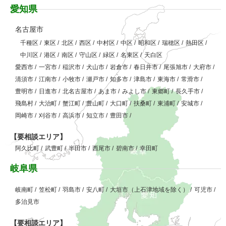
愛知県
名古屋市
千種区
/
東区
/
北区
/
西区
/
中村区
/
中区
/
昭和区
/
瑞穂区
/
熱田区
/
中川区
/
港区
/
南区
/
守山区
/
緑区
/
名東区
/
天白区
愛西市
/
一宮市
/
稲沢市
/
犬山市
/
岩倉市
/
春日井市
/
尾張旭市
/
大府市
/
清須市
/
江南市
/
小牧市
/
瀬戸市
/
知多市
/
津島市
/
東海市
/
常滑市
/
豊明市
/
日進市
/
北名古屋市
/
あま市
/
みよし市
/
東郷町
/
長久手市
/
飛島村
/
大治町
/
蟹江町
/
豊山町
/
大口町
/
扶桑町
/
東浦町
/
安城市
/
岡崎市
/
刈谷市
/
高浜市
/
知立市
/
豊田市
/
【要相談エリア】
阿久比町
/
武豊町
/
半田市
/
西尾市
/
碧南市
/
幸田町
岐阜県
岐南町
/
笠松町
/
羽島市
/
安八町
/
大垣市（上石津地域を除く）
/
可児市
/
多治見市
【要相談エリア】