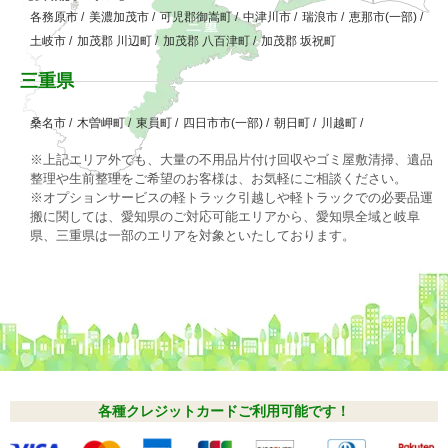
各務原市
/
美濃加茂市
/
可児郡御嵩町
/
中津川市
/
瑞浪市
/
恵那市(一部)
/
土岐市
/
加茂郡 川辺町
/
加茂郡 八百津町
/
加茂郡 坂祝町
三重県
桑名市
/
木曽岬町
/
東員町
/
四日市市(一部)
/
朝日町
/
川越町
/
※上記エリア外でも、大量の不用品片付け回収やゴミ屋敷清掃、遺品
整理や生前整理をご希望のお客様は、お気軽にご相談ください。
※オプションサービスの軽トラック引越しや軽トラックでの必要品運
搬に関しては、愛知県のご対応可能エリアから、愛知県全域と岐阜
県、三重県は一部のエリアを対象といたしております。
各種クレジットカードご利用可能です！