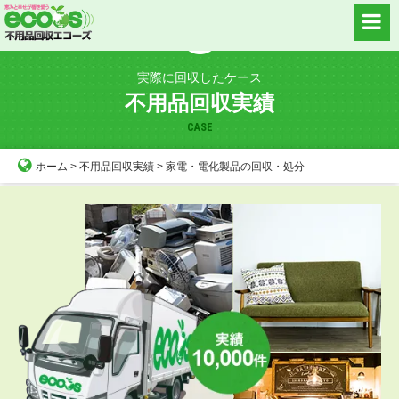
Skip
to
content
実際に回収したケース
不用品回収実績
CASE
ホーム
>
不用品回収実績
>
家電・電化製品の回収・処分