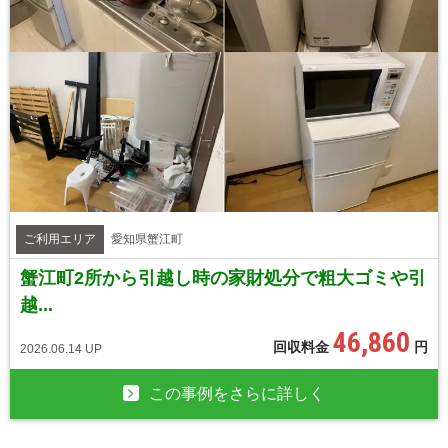
ご利用エリア
愛知県蟹江町
蟹江町2所から引越し時の家財処分で粗大ゴミや引
越...
46,860
回収料金
円
2026.06.14 UP
この事例をさらに詳しく