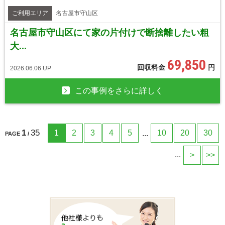
ご利用エリア
名古屋市守山区
名古屋市守山区にて家の片付けで断捨離したい粗
大...
69,850
回収料金
円
2026.06.06 UP
この事例をさらに詳しく
1
35
1
2
3
4
5
10
20
30
...
PAGE
/
...
>
>>