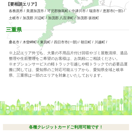
【要相談エリア】
各務原市
/
美濃加茂市
/
可児郡御嵩町
/
中津川市
/
瑞浪市
/
恵那市(一部)
/
土岐市
/
加茂郡 川辺町
/
加茂郡 八百津町
/
加茂郡 坂祝町
三重県
桑名市
/
木曽岬町
/
東員町
/
四日市市(一部)
/
朝日町
/
川越町
/
※上記エリア外でも、大量の不用品片付け回収やゴミ屋敷清掃、遺品
整理や生前整理をご希望のお客様は、お気軽にご相談ください。
※オプションサービスの軽トラック引越しや軽トラックでの必要品運
搬に関しては、愛知県のご対応可能エリアから、愛知県全域と岐阜
県、三重県は一部のエリアを対象といたしております。
各種クレジットカードご利用可能です！