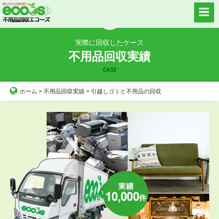
Skip
to
content
実際に回収したケース
不用品回収実績
CASE
ホーム
>
不用品回収実績
>
引越しゴミと不用品の回収