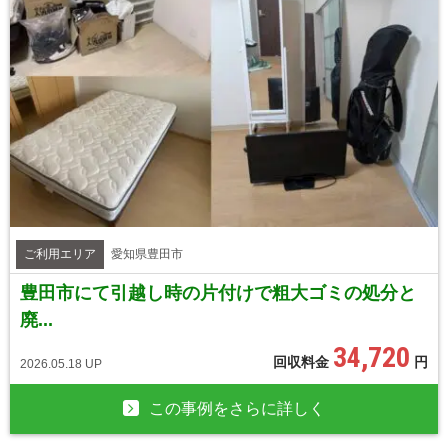
ご利用エリア
愛知県豊田市
豊田市にて引越し時の片付けで粗大ゴミの処分と
廃...
34,720
回収料金
円
2026.05.18 UP
この事例をさらに詳しく