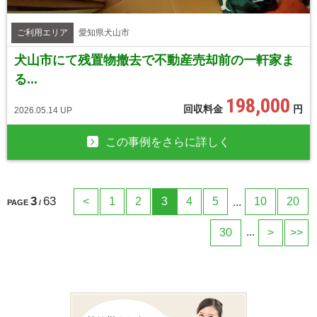
ご利用エリア
愛知県犬山市
犬山市にて残置物撤去で不動産売却前の一軒家ま
る...
198,000
回収料金
円
2026.05.14 UP
この事例をさらに詳しく
3
63
<
1
2
3
4
5
10
20
...
PAGE
/
...
30
>
>>