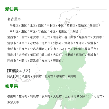
愛知県
名古屋市
千種区
/
東区
/
北区
/
西区
/
中村区
/
中区
/
昭和区
/
瑞穂区
/
熱田区
/
中川区
/
港区
/
南区
/
守山区
/
緑区
/
名東区
/
天白区
愛西市
/
一宮市
/
稲沢市
/
犬山市
/
岩倉市
/
春日井市
/
尾張旭市
/
大府市
/
清須市
/
江南市
/
小牧市
/
瀬戸市
/
知多市
/
津島市
/
東海市
/
常滑市
/
豊明市
/
日進市
/
北名古屋市
/
あま市
/
みよし市
/
東郷町
/
長久手市
/
飛島村
/
大治町
/
蟹江町
/
豊山町
/
大口町
/
扶桑町
/
東浦町
/
安城市
/
岡崎市
/
刈谷市
/
高浜市
/
知立市
/
豊田市
/
【要相談エリア】
阿久比町
/
武豊町
/
半田市
/
西尾市
/
碧南市
/
幸田町
岐阜県
岐南町
/
笠松町
/
羽島市
/
安八町
/
大垣市（上石津地域を除く）
/
可児市
/
多治見市