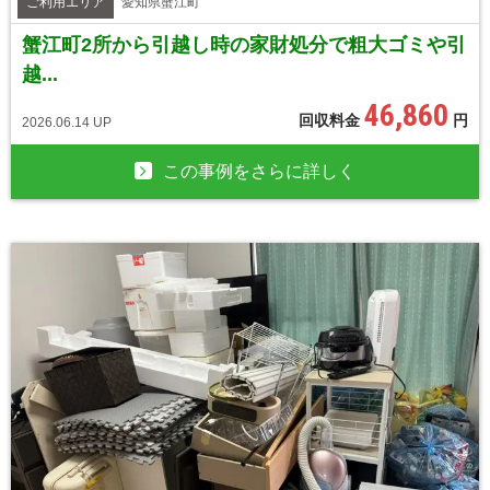
ご利用エリア
愛知県蟹江町
蟹江町2所から引越し時の家財処分で粗大ゴミや引
越...
46,860
回収料金
円
2026.06.14 UP
この事例をさらに詳しく