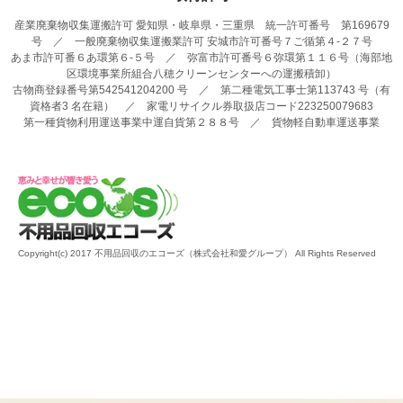
産業廃棄物収集運搬許可 愛知県・岐阜県・三重県 統一許可番号 第169679
号 ／ 一般廃棄物収集運搬業許可 安城市許可番号７ご循第４-２７号
あま市許可番６あ環第６-５号 ／ 弥富市許可番号６弥環第１１６号（海部地
区環境事業所組合八穂クリーンセンターへの運搬積卸）
古物商登録番号第542541204200 号 ／ 第二種電気工事士第113743 号（有
資格者3 名在籍） ／ 家電リサイクル券取扱店コード223250079683
第一種貨物利用運送事業中運自貨第２８８号 ／ 貨物軽自動車運送事業
Copyright(c) 2017 不用品回収のエコーズ（株式会社和愛グループ） All Rights Reserved