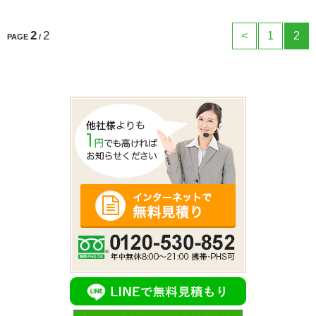
2
2
<
1
2
PAGE
/