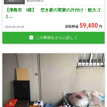
ご利用エリア
愛知県津島市
【津島市 I様】 空き家の実家の片付け・粗大ゴ
ミ...
59,400
回収料金
円
2023.08.18 UP
この事例をさらに詳しく