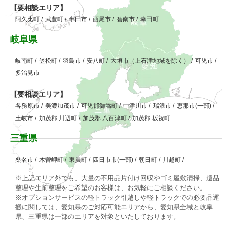
【要相談エリア】
阿久比町
/
武豊町
/
半田市
/
西尾市
/
碧南市
/
幸田町
岐阜県
岐南町
/
笠松町
/
羽島市
/
安八町
/
大垣市（上石津地域を除く）
/
可児市
/
多治見市
【要相談エリア】
各務原市
/
美濃加茂市
/
可児郡御嵩町
/
中津川市
/
瑞浪市
/
恵那市(一部)
/
土岐市
/
加茂郡 川辺町
/
加茂郡 八百津町
/
加茂郡 坂祝町
三重県
桑名市
/
木曽岬町
/
東員町
/
四日市市(一部)
/
朝日町
/
川越町
/
※上記エリア外でも、大量の不用品片付け回収やゴミ屋敷清掃、遺品
整理や生前整理をご希望のお客様は、お気軽にご相談ください。
※オプションサービスの軽トラック引越しや軽トラックでの必要品運
搬に関しては、愛知県のご対応可能エリアから、愛知県全域と岐阜
県、三重県は一部のエリアを対象といたしております。