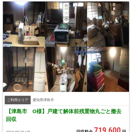
ご利用エリア
愛知県津島市
【津島市 O様】戸建て解体前残置物丸ごと撤去
回収
719,600
回収料金
円