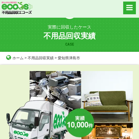
Skip
to
content
実際に回収したケース
不用品回収実績
CASE
ホーム
>
不用品回収実績
>
愛知県津島市