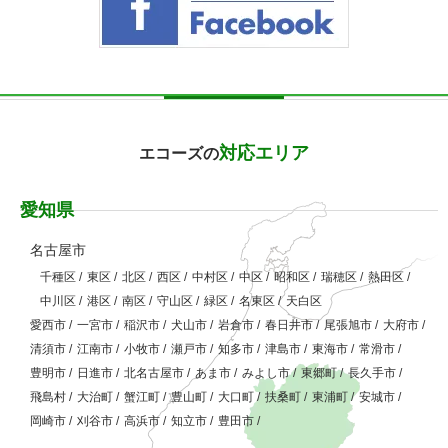
対応エリア
エコーズの
愛知県
名古屋市
千種区
/
東区
/
北区
/
西区
/
中村区
/
中区
/
昭和区
/
瑞穂区
/
熱田区
/
中川区
/
港区
/
南区
/
守山区
/
緑区
/
名東区
/
天白区
愛西市
/
一宮市
/
稲沢市
/
犬山市
/
岩倉市
/
春日井市
/
尾張旭市
/
大府市
/
清須市
/
江南市
/
小牧市
/
瀬戸市
/
知多市
/
津島市
/
東海市
/
常滑市
/
豊明市
/
日進市
/
北名古屋市
/
あま市
/
みよし市
/
東郷町
/
長久手市
/
飛島村
/
大治町
/
蟹江町
/
豊山町
/
大口町
/
扶桑町
/
東浦町
/
安城市
/
岡崎市
/
刈谷市
/
高浜市
/
知立市
/
豊田市
/