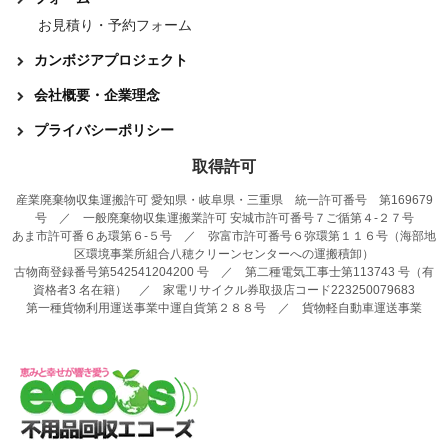
お見積り・予約フォーム
カンボジアプロジェクト
会社概要・企業理念
プライバシーポリシー
取得許可
産業廃棄物収集運搬許可 愛知県・岐阜県・三重県 統一許可番号 第169679
号 ／ 一般廃棄物収集運搬業許可 安城市許可番号７ご循第４-２７号
あま市許可番６あ環第６-５号 ／ 弥富市許可番号６弥環第１１６号（海部地
区環境事業所組合八穂クリーンセンターへの運搬積卸）
古物商登録番号第542541204200 号 ／ 第二種電気工事士第113743 号（有
資格者3 名在籍） ／ 家電リサイクル券取扱店コード223250079683
第一種貨物利用運送事業中運自貨第２８８号 ／ 貨物軽自動車運送事業