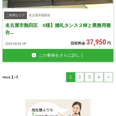
ご利用エリア
名古屋市熱田区
名古屋市熱田区 S様】婚礼タンス２棹と業務用複
合...
37,950
回収料金
円
2024.09.04 UP
この事例をさらに詳しく
1
4
1
2
3
4
>
PAGE
/