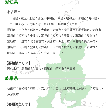
愛知県
名古屋市
千種区
/
東区
/
北区
/
西区
/
中村区
/
中区
/
昭和区
/
瑞穂区
/
熱田区
/
中川区
/
港区
/
南区
/
守山区
/
緑区
/
名東区
/
天白区
愛西市
/
一宮市
/
稲沢市
/
犬山市
/
岩倉市
/
春日井市
/
尾張旭市
/
大府市
/
清須市
/
江南市
/
小牧市
/
瀬戸市
/
知多市
/
津島市
/
東海市
/
常滑市
/
豊明市
/
日進市
/
北名古屋市
/
あま市
/
みよし市
/
東郷町
/
長久手市
/
飛島村
/
大治町
/
蟹江町
/
豊山町
/
大口町
/
扶桑町
/
東浦町
/
安城市
/
岡崎市
/
刈谷市
/
高浜市
/
知立市
/
豊田市
/
【要相談エリア】
阿久比町
/
武豊町
/
半田市
/
西尾市
/
碧南市
/
幸田町
岐阜県
岐南町
/
笠松町
/
羽島市
/
安八町
/
大垣市（上石津地域を除く）
/
可児市
/
多治見市
【要相談エリア】