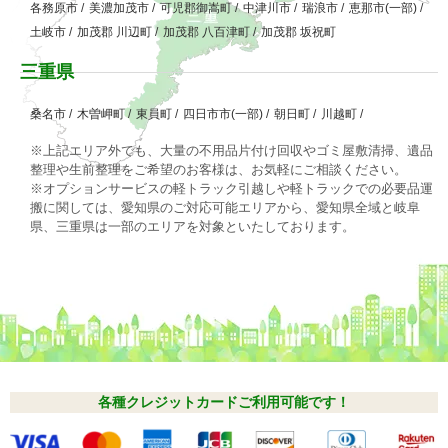
各務原市
/
美濃加茂市
/
可児郡御嵩町
/
中津川市
/
瑞浪市
/
恵那市(一部)
/
土岐市
/
加茂郡 川辺町
/
加茂郡 八百津町
/
加茂郡 坂祝町
三重県
桑名市
/
木曽岬町
/
東員町
/
四日市市(一部)
/
朝日町
/
川越町
/
※上記エリア外でも、大量の不用品片付け回収やゴミ屋敷清掃、遺品
整理や生前整理をご希望のお客様は、お気軽にご相談ください。
※オプションサービスの軽トラック引越しや軽トラックでの必要品運
搬に関しては、愛知県のご対応可能エリアから、愛知県全域と岐阜
県、三重県は一部のエリアを対象といたしております。
各種クレジットカードご利用可能です！