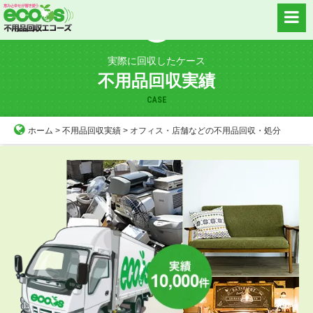
Skip
to
content
実際に回収したケース
不用品回収実績
CASE
ホーム
>
不用品回収実績
>
オフィス・店舗などの不用品回収・処分