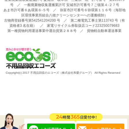
号 ／ 一般廃棄物収集運搬業許可 安城市許可番号７ご循第４-２７号
あま市許可番６あ環第６-５号 ／ 弥富市許可番号６弥環第１１６号（海部地
区環境事業所組合八穂クリーンセンターへの運搬積卸）
古物商登録番号第542541204200 号 ／ 第二種電気工事士第113743 号（有
資格者3 名在籍） ／ 家電リサイクル券取扱店コード223250079683
第一種貨物利用運送事業中運自貨第２８８号 ／ 貨物軽自動車運送事業
Copyright(c) 2017 不用品回収のエコーズ（株式会社和愛グループ） All Rights Reserved