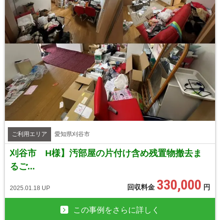
ご利用エリア
愛知県刈谷市
刈谷市 H様】汚部屋の片付け含め残置物撤去ま
るご...
330,000
回収料金
円
2025.01.18 UP
この事例をさらに詳しく