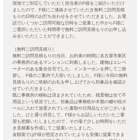
現地でご対応していただく担当者のF様をご紹介いただけ
ましたので、F様にご連絡させていただき無料ご訪問見積
もりの日時のお打ち合わせをさせていただきました。お電
話でいくつかご訪問可能な日時をご提案した中からF様に
ご選択いただいた時間帯で無料ご訪問見積もりのお申し込
みをいただくことができました。
［無料ご訪問見積り］
無料ご訪問見積もりの当日、お約束の時間に名古屋市東区
の事務所のあるマンションに到着しました。建物はエレベ
ーターのある集合住宅でした。インターホンを押してご挨
拶し、F様のご案内で入室いたしました。F様に今回の無料
見積もりのご依頼のお礼を申し上げてから対象品を確認さ
せていただきました。
既に事務所の移転は済まされていたため、残置物は全て不
用品という状況でした。対象品は事務机や木製の棚や段ボ
ールに入れて放置されていた書類や日用品などがございま
した。ひと通り拝見して、F様からお話しいただいたご要
望も把握いたしましたので、その場で少しお時間をいただ
き見積書を作成してご提案いたしました。
金額面ではF様が想定されていたよりも安価に提案できま