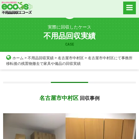
Skip
to
content
実際に回収したケース
不用品回収実績
CASE
ホーム
>
不用品回収実績
>
名古屋市中村区
>
名古屋市中村区にて事務所
移転後の残置物撤去で家具や備品の回収実績
名古屋市中村区
回収事例