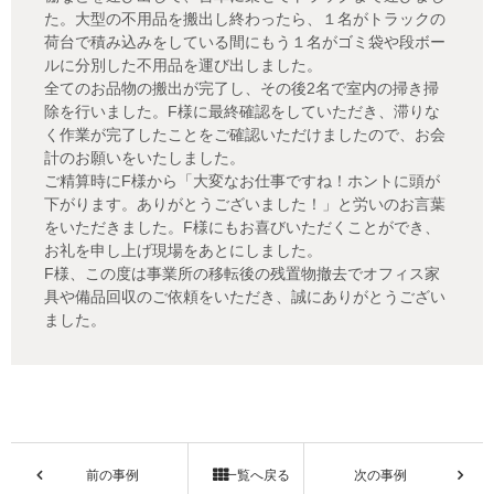
た。大型の不用品を搬出し終わったら、１名がトラックの
荷台で積み込みをしている間にもう１名がゴミ袋や段ボー
ルに分別した不用品を運び出しました。
全てのお品物の搬出が完了し、その後2名で室内の掃き掃
除を行いました。F様に最終確認をしていただき、滞りな
く作業が完了したことをご確認いただけましたので、お会
計のお願いをいたしました。
ご精算時にF様から「大変なお仕事ですね！ホントに頭が
下がります。ありがとうございました！」と労いのお言葉
をいただきました。F様にもお喜びいただくことができ、
お礼を申し上げ現場をあとにしました。
F様、この度は事業所の移転後の残置物撤去でオフィス家
具や備品回収のご依頼をいただき、誠にありがとうござい
ました。
前の事例
一覧へ戻る
次の事例