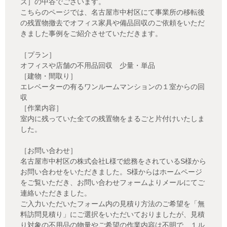
ズ］の中谷でございます。
こちらのページでは、名古屋市中村区にて事業所の移転後
の残置物撤去でオフィス家具や備品回収のご依頼をいただ
きました事例をご紹介させていただきます。
［プラン］
オフィスや店舗の不用品回収 少量・単品
［建物・間取り］
エレベーターの有るワンルームマンションの１室からの回
収
［作業内容］
室内に残っていた全ての残置物をまるごと片付けいたしま
した。
［お問い合わせ］
名古屋市中村区の株式会社L様で総務をされているS様から
お問い合わせをいただきました。S様からはホームページ
をご覧いただき、お問い合わせフォームよりメールにてご
連絡いただきました。
ご入力いただいたフォーム内の見積り方法のご希望を「無
料訪問見積り」にご選択をいただいておりましたが、見積
り対象の不用品の物量やご希望の作業内容は不明で、１ル