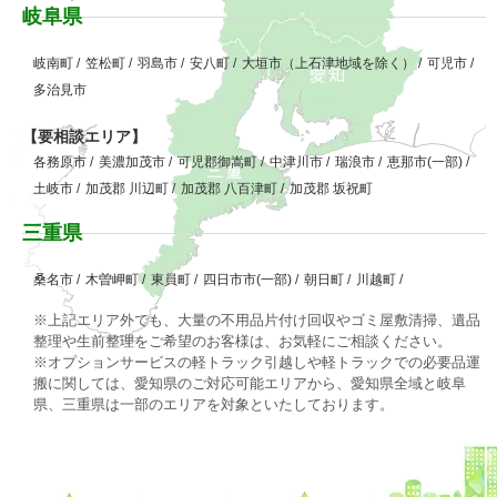
岐阜県
岐南町
/
笠松町
/
羽島市
/
安八町
/
大垣市（上石津地域を除く）
/
可児市
/
多治見市
【要相談エリア】
各務原市
/
美濃加茂市
/
可児郡御嵩町
/
中津川市
/
瑞浪市
/
恵那市(一部)
/
土岐市
/
加茂郡 川辺町
/
加茂郡 八百津町
/
加茂郡 坂祝町
三重県
桑名市
/
木曽岬町
/
東員町
/
四日市市(一部)
/
朝日町
/
川越町
/
※上記エリア外でも、大量の不用品片付け回収やゴミ屋敷清掃、遺品
整理や生前整理をご希望のお客様は、お気軽にご相談ください。
※オプションサービスの軽トラック引越しや軽トラックでの必要品運
搬に関しては、愛知県のご対応可能エリアから、愛知県全域と岐阜
県、三重県は一部のエリアを対象といたしております。