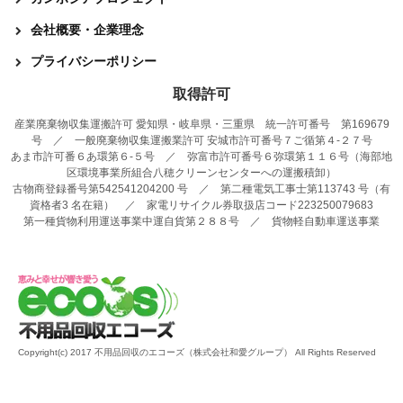
会社概要・企業理念
プライバシーポリシー
取得許可
産業廃棄物収集運搬許可 愛知県・岐阜県・三重県 統一許可番号 第169679
号 ／ 一般廃棄物収集運搬業許可 安城市許可番号７ご循第４-２７号
あま市許可番６あ環第６-５号 ／ 弥富市許可番号６弥環第１１６号（海部地
区環境事業所組合八穂クリーンセンターへの運搬積卸）
古物商登録番号第542541204200 号 ／ 第二種電気工事士第113743 号（有
資格者3 名在籍） ／ 家電リサイクル券取扱店コード223250079683
第一種貨物利用運送事業中運自貨第２８８号 ／ 貨物軽自動車運送事業
Copyright(c) 2017 不用品回収のエコーズ（株式会社和愛グループ） All Rights Reserved