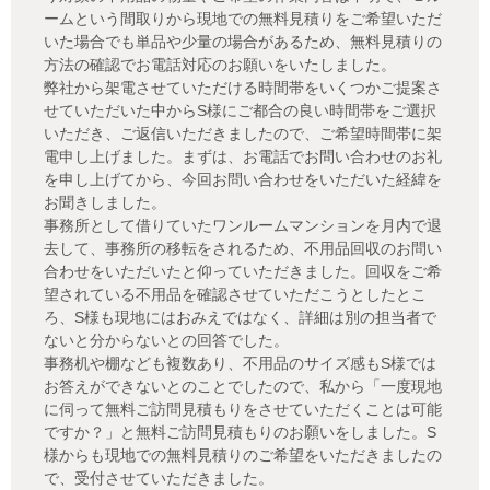
ームという間取りから現地での無料見積りをご希望いただ
いた場合でも単品や少量の場合があるため、無料見積りの
方法の確認でお電話対応のお願いをいたしました。
弊社から架電させていただける時間帯をいくつかご提案さ
せていただいた中からS様にご都合の良い時間帯をご選択
いただき、ご返信いただきましたので、ご希望時間帯に架
電申し上げました。まずは、お電話でお問い合わせのお礼
を申し上げてから、今回お問い合わせをいただいた経緯を
お聞きしました。
事務所として借りていたワンルームマンションを月内で退
去して、事務所の移転をされるため、不用品回収のお問い
合わせをいただいたと仰っていただきました。回収をご希
望されている不用品を確認させていただこうとしたとこ
ろ、S様も現地にはおみえではなく、詳細は別の担当者で
ないと分からないとの回答でした。
事務机や棚なども複数あり、不用品のサイズ感もS様では
お答えができないとのことでしたので、私から「一度現地
に伺って無料ご訪問見積もりをさせていただくことは可能
ですか？」と無料ご訪問見積もりのお願いをしました。S
様からも現地での無料見積りのご希望をいただきましたの
で、受付させていただきました。