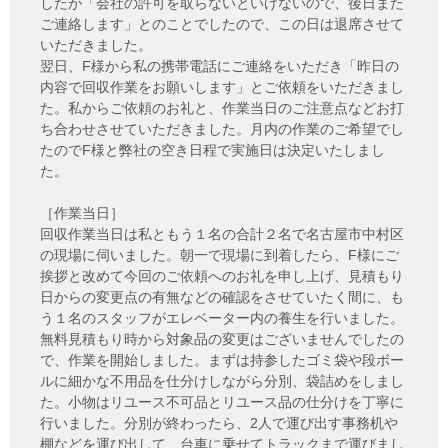
したが「会社の許可を取らないといけないので、後日また
ご連絡します」とのことでしたので、この日は退席させて
いただきました。
翌日、F様から私の携帯電話にご連絡をいただき「昨日の
内容で回収作業をお願いします」とご依頼をいただきまし
た。私からご依頼のお礼と、作業当日のご注意点などお打
ち合わせさせていただきました。月内の作業のご希望でし
たのでF様と弊社の空き日程で実施日は決定いたしまし
た。
［作業当日］
回収作業当日は私ともう１名の合計２名で名古屋市中村区
の現場に伺いました。朝一で現場に到着したら、F様にご
挨拶と改めて今回のご依頼へのお礼を申し上げ、見積もり
日からの変更点の有無などの確認をさせていたく間に、も
う１名のスタッフがエレベーター内の養生を行いました。
無料見積もり時から対象品の変更はございませんでしたの
で、作業を開始しました。まずは持参したゴミ袋や段ボー
ルに細かな不用品を仕分けしながら分別、袋詰めをしまし
た。小物はリユース不可品とリユース品の仕分けを丁寧に
行いました。分別が終わったら、2人で運び出す事務机や
棚などを運び出して、台車に乗せてトラックまで運びまし