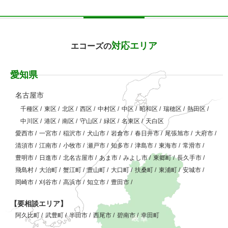
対応エリア
エコーズの
愛知県
名古屋市
千種区
/
東区
/
北区
/
西区
/
中村区
/
中区
/
昭和区
/
瑞穂区
/
熱田区
/
中川区
/
港区
/
南区
/
守山区
/
緑区
/
名東区
/
天白区
愛西市
/
一宮市
/
稲沢市
/
犬山市
/
岩倉市
/
春日井市
/
尾張旭市
/
大府市
/
清須市
/
江南市
/
小牧市
/
瀬戸市
/
知多市
/
津島市
/
東海市
/
常滑市
/
豊明市
/
日進市
/
北名古屋市
/
あま市
/
みよし市
/
東郷町
/
長久手市
/
飛島村
/
大治町
/
蟹江町
/
豊山町
/
大口町
/
扶桑町
/
東浦町
/
安城市
/
岡崎市
/
刈谷市
/
高浜市
/
知立市
/
豊田市
/
【要相談エリア】
阿久比町
/
武豊町
/
半田市
/
西尾市
/
碧南市
/
幸田町