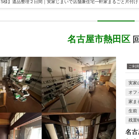
 S様】遺品整理２日間｜実家じまいで店舗兼住宅一軒家まるごと片付け
名古屋市熱田区
回
ご利
実家
オフ
家ま
生前
残置
名古