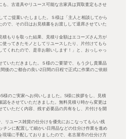
にも、古道具やリユース可能な古家具は買取査定もさせ
成してご提案いたしました。Ｓ様は「主人と相談してから
たので、その日はお見積書をお渡しして退席させていた
見積もりを取った結果、見積り金額はエコーズさん方が
に使ってきたモノとしてリユースしたり、片付けてもら
してくれたので、是非お願いします！」と、おっしゃっ
せていただきました。Ｓ様のご要望で、もう少し貴重品
週間後のご都合の良い2日間の日程で正式に作業のご依頼
のS様のご実家へお伺いしました。S様に挨拶をし、見積
確認をさせていただきました。無料見積り時から変更は
せていただく内容、残す必要品の共有をし、片付けを開
で、リユース雑貨の仕分けを優先におこなってもらい残
キッチンに配置して細かい日用品などの仕分け作業を進め
を現場に手配しておりましたので、名古屋市の仕分け方