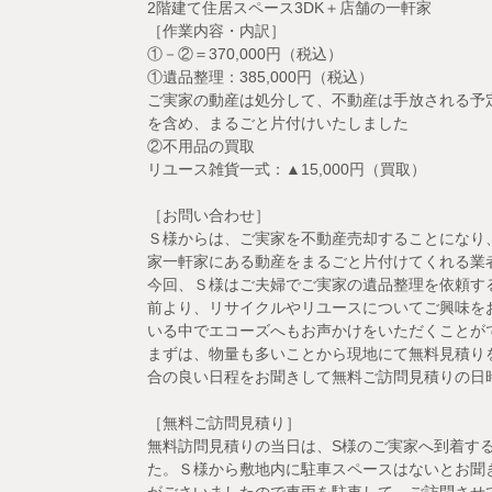
2階建て住居スペース3DK＋店舗の一軒家
［作業内容・内訳］
①－②＝370,000円（税込）
①遺品整理：385,000円（税込）
ご実家の動産は処分して、不動産は手放される予
を含め、まるごと片付けいたしました
②不用品の買取
リユース雑貨一式：▲15,000円（買取）
［お問い合わせ］
Ｓ様からは、ご実家を不動産売却することになり
家一軒家にある動産をまるごと片付けてくれる業
今回、Ｓ様はご夫婦でご実家の遺品整理を依頼す
前より、リサイクルやリユースについてご興味を
いる中でエコーズへもお声かけをいただくことが
まずは、物量も多いことから現地にて無料見積り
合の良い日程をお聞きして無料ご訪問見積りの日
［無料ご訪問見積り］
無料訪問見積りの当日は、S様のご実家へ到着する
た。Ｓ様から敷地内に駐車スペースはないとお聞