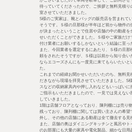
がごさいましたので車両を駐車して、ご訪問させ
待っていてくださったので、ご挨拶と無料見積り
室させていただきました。
S様のご実家は、靴とバッグの販売店を営まれて
そうです。Ｓ様の旦那様が半年ほど前から物件の
が決まったということで住居や店舗の中の動産を
せいただくことができました。Ｓ様やご家族だけ
付け業者にお願いするしかないという結論に至っ
また、今回業者を選定するにあたり、Ｓ様の旦那
頼をされたそうですが、Ｓ様は以前から知り合い
ならエコーズさんにも一度見に来てもらいたいと
た。
これまでの経緯お聞かせいただいたのち、無料見
だきながら現場を拝見させていただきました。S
スなどの収納家具内や押し入れなどもいっぱいに
ご指示もいただきましたので、一見では見えない
していきました。
1階は店舗フロアとなっており、陳列棚には売り
残っており、陳列棚に関しては買い主さんの希望
外し、その他の店舗にある動産は全て撤去する見
また、店舗の奥はダイニングキッチンと風呂やト
のお部屋にも大量の家具や電化製品、細かな日用