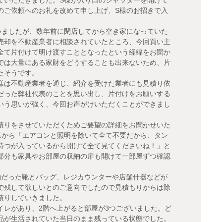
ていただきました。S様が入り口のシャッターを開けて
のご依頼へのお礼を改めて申し上げ、S様のお招きで入
いましたが、数年前に閉店してから空き家になっていた
売却を不動産業者に相談されていたところ、今回買い主
全て片付けて明け渡すこととなったという経緯をお聞か
では大量にある家財をどうすることも出来ないため、片
たそうです。
様は不動産業者を通じ、紹介を受けた業者にも見積り依
だった弊社代表のことを思い出し、片付けをお願いする
いう思いが強く、今回お声がけいただくことができまし
積りをさせていただくためご要望の詳細をお聞かせいた
様から「エアコンと照明を除いて全て不要だから、タン
持つが入っているから開けて全て見てくださいね！」と
部分も家具やお部屋の収納の扉も開けて一部屋ずつ確認
物だった靴とバッグ、レジカウンターや店舗什器などが
で残して欲しいとのご意向でしたので見積もりからは除
積りしていきました。
イレがあり、2階へ上がると部屋が3つございました。ど
品が生活されていた当日のまま残っている状態でした。