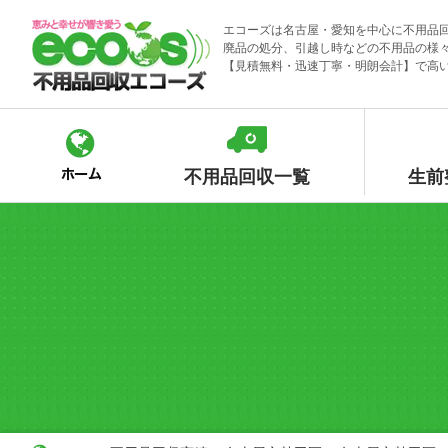
Skip
エコーズは名古屋・愛知を中心に不用品
to
廃品の処分、引越し時などの不用品の様
content
【見積無料・迅速丁寧・明朗会計】で高
不用品回収一覧
生前