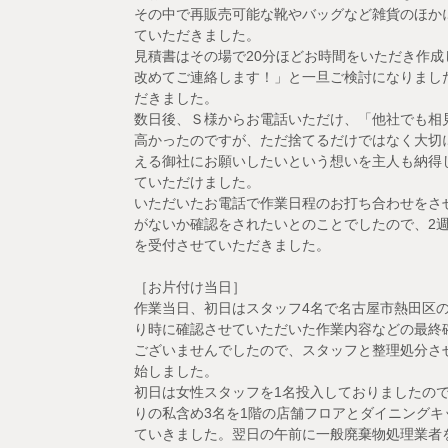
その中で再販売可能な靴やバッグなど雑貨のほか
ていただきました。
見積書はその場で20分ほどお時間をいただき作
改めてご連絡します！」と一旦ご検討になりまし
だきました。
数日後、Ｓ様からお電話いただけ、「他社でも相
高かったのですが、ただ捨てるだけではなく大切
える御社にお願いしたいという想いを主人も納得
ていただけました。
いただいたお電話で作業日程のお打ち合わせをさ
がないか確認をされたいとのことでしたので、2
を受付させていただきました。
［お片付け当日］
作業当日、初日はスタッフ4名で名古屋市熱田区
り時に確認させていただいた作業内容などの最終
ございませんでしたので、スタッフと整理処分さ
始しました。
初日は女性スタッフを1名投入しておりましたの
りの私含め3名を1階の店舗フロアとダイニング
ていきました。翌日の午前に一般廃棄物処理業者