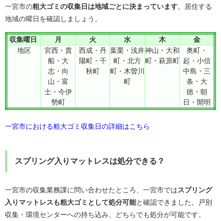
一宮市の
粗大ゴミの収集日は地域ごとに決まっています
。居住する
地域の曜日を確認しましょう。
収集曜日
月
火
水
木
金
地区
宮西・貴
西成・丹
葉栗・浅井
神山・大和
奥町・
船・大
陽町・千
町・北方
町・萩原町
起・小信
志・向
秋町
町・木曽川
中島・三
山・富
町
条・大
士・今伊
徳・朝
勢町
日・開明
一宮市における粗大ゴミ収集日の詳細はこちら
スプリング入りマットレスは処分できる？
一宮市の収集業務課
に問い合わせたところ、一宮市では
スプリング
入りマットレスも粗大ゴミとして処分可能
と確認できました。戸別
収集・環境センターへの持ち込み、どちらでも処分が可能です。