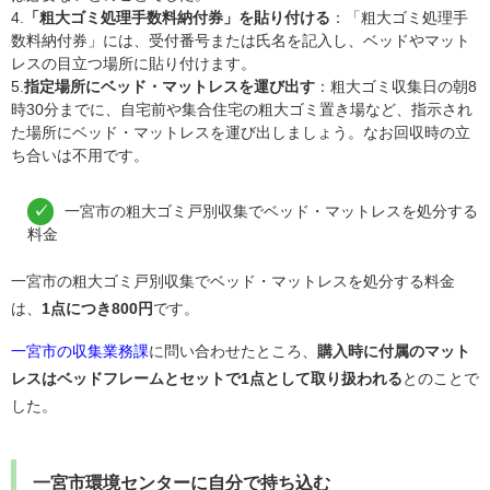
4.
「粗大ゴミ処理手数料納付券」を貼り付ける
：「粗大ゴミ処理手
数料納付券」には、受付番号または氏名を記入し、ベッドやマット
レスの目立つ場所に貼り付けます。
5.
指定場所にベッド・マットレスを運び出す
：粗大ゴミ収集日の朝8
時30分までに、自宅前や集合住宅の粗大ゴミ置き場など、指示され
た場所にベッド・マットレスを運び出しましょう。なお回収時の立
ち合いは不用です。
一宮市の粗大ゴミ戸別収集でベッド・マットレスを処分する
料金
一宮市の粗大ゴミ戸別収集でベッド・マットレスを処分する料金
は、
1点につき800円
です。
一宮市の収集業務課
に問い合わせたところ、
購入時に付属のマット
レスはベッドフレームとセットで1点として取り扱われる
とのことで
した。
一宮市環境センターに自分で持ち込む