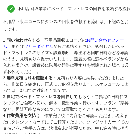
不用品回収業者にベッド・マットレスの回収を依頼する流れ
不用品回収エコーズにタンスの回収を依頼する流れは、下記のとお
りです。
1.
問い合わせをする
：不用品回収エコーズの
お問い合わせフォー
ム
、または
フリーダイヤル
からご連絡ください。処分したいベッ
ド・マットレスのサイズや設置場所、希望する回収日時などを確認
のうえ、見積もりを提示いたします。設置の際に窓やベランダから
入れた場合や、設置後に階段や通路に手すりを増設された場合は必
ずお伝えください。
2.
無料見積もりを確認する
：見積もり内容に納得いただけました
ら、作業日を確定し、正式にご依頼を承ります。スケジュールによ
っては、即日での対応も可能です。
3.
自宅でベッド・マットレスを回収してもらう
：ご指定の日時にス
タッフがご自宅へ伺い、解体・搬出作業を行います。ブランド家具
など、再販可能なものについては買取できることもあります。
4.
作業費用を支払う
：作業完了後に内容をご確認いただき、現金ま
たはクレジットカードにてご精算ください。クレジットカードでの
支払いをご希望の方は、決済端末が必要なため、申し込み時に担当