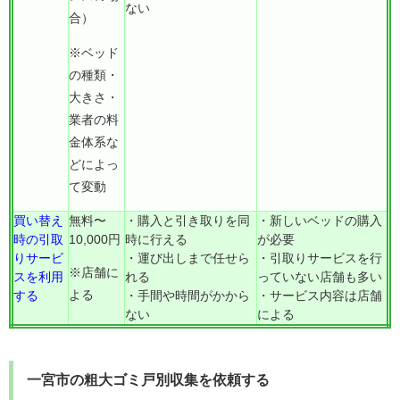
ない
合）
※ベッド
の種類・
大きさ・
業者の料
金体系な
どによっ
て変動
買い替え
無料〜
・購入と引き取りを同
・新しいベッドの購入
時の引取
10,000円
時に行える
が必要
りサービ
・運び出しまで任せら
・引取りサービスを行
※店舗に
スを利用
れる
っていない店舗も多い
よる
する
・手間や時間がかから
・サービス内容は店舗
ない
による
一宮市の粗大ゴミ戸別収集を依頼する