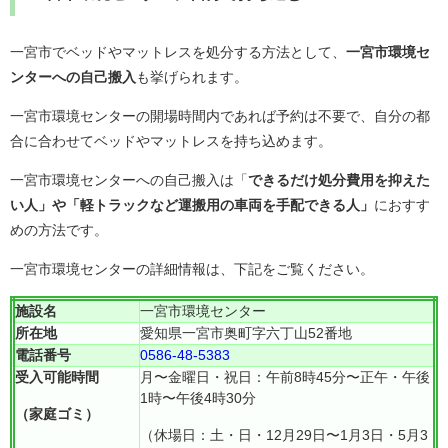
一宮市でベッドやマットレスを処分する方法として、
一宮市環境セ
ンターへの自己搬入
も挙げられます。
一宮市環境センターの開場時間内であれば予約は不要で、自分の都
合に合わせてベッドやマットレスを持ち込めます。
一宮市環境センターへの自己搬入は「
できるだけ処分費用を抑えた
い人」や「軽トラックなど運搬用の車両を手配できる人」
におすす
めの方法です。
一宮市環境センターの詳細情報は、下記をご覧ください。
施設名
一宮市環境センター
所在地
愛知県一宮市奥町字六丁山52番地
電話番号
0586-48-5383
受入可能時間
月〜金曜日・祝日：午前8時45分〜正午・午後
1時〜午後4時30分
（家庭ゴミ）
（休場日：土・日・12月29日〜1月3日・5月3