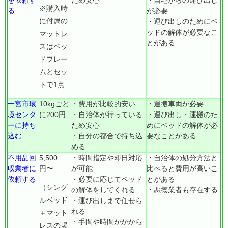
を依頼す
ため安心
・自宅からの運び出し
※購入時
る
が必要
に付属の
・運び出しのためにベ
ッドの解体が必要なこ
マットレ
とがある
スはベッ
ドフレー
ムとセッ
トで1点
一宮市環
10kgごと
・費用が比較的安い
・運搬車両が必要
境センタ
に200円
・自治体が行っている
・運び出し・運搬のた
ーに持ち
ため安心
めにベッドの解体が必
込む
・自分の都合で持ち込
要なことがある
める
不用品回
5,500
・時間指定や即日対応
・自治体の処分方法と
収業者に
円〜
が可能
比べると費用が高いこ
依頼する
・必要に応じてベッド
とがある
（シング
の解体をしてくれる
・悪徳業者も存在する
ルベッド
・運び出しまで任せら
れる
＋マット
・手間や時間がかから
レスの場