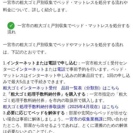
一宮市の粗大ゴミ戸別収集でベッド・マットレスを処分する流れや
料金について、詳しく紹介します。
一宮市の粗大ゴミ戸別収集でベッド・マットレスを処分する
流れ
一宮市の粗大ゴミ戸別収集でベッドやマットレスを処分する流れ
は、下記のとおりです。
1.
インターネットまたは電話で申し込む
：一宮市粗大ゴミ受付セン
ターに
インターネット
または
電話
で事前予約を行います。ベッド・
マットレスはインターネット申し込みの対象品目です。1回の申し込
みで最大5点まで手続きできます。
粗大ゴミインターネット受付 品目一覧表（分類別）はこちら
2.
「粗大ゴミ処理手数料納付券」を購入する
：一宮市指定の「粗大
ゴミ処理手数料納付券」を市内の取扱所で購入します。
粗大ゴミ処理手数料納付券取扱所（2025年4月現在）はこちら
3.
必要に応じてベッドを解体する
：部屋や玄関からベッドが出せな
い場合は事前に解体しましょう。
一宮市の収集業務課
に問い合わせ
たところ、部屋から出せるようであれば、とくに運搬のための解体
は必要ないとのことでした。