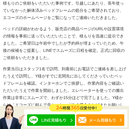
積もりのご依頼をいただいた事例です。引越しにあたり、長年使っ
ていなかった解体済みベッドフレームの処分をご希望されており、
エコーズのホームページをご覧になってご連絡いただきました。
ベッドの詳細がわかるよう、販売店の商品ページのURLや設置環境
の情報を事前に送っていただいたことで、積もりを迅速に提示でき
ました。ご希望日は午前中でしたが予約枠が埋まっていたため、午
後の候補をご提案し、LINEでスムーズに日程を確定。正式に回収の
ご依頼をいただきました。
作業当日はスタッフ1名で訪問。到着前にお電話でご連絡を差し上げ
たうえで訪問し、Y様がすでに玄関先に出してくださっていたベッ
ドフレームを確認。インターホンでご挨拶し、作業内容をご確認い
ただいたうえで作業を開始しました。エレベーターを使っての搬出
作業は非常にスムーズで、わずか15分ほどで完了しました。Y様か
らは「エコーズに頼んで良かった」「次の機会あればまたお願いし
ます！」との嬉しいお言葉をいただきました。
エコーズでは、
引っ越し時の不用品処分やベッドなど大型家具の回