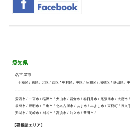
愛知県
名古屋市
千種区
/
東区
/
北区
/
西区
/
中村区
/
中区
/
昭和区
/
瑞穂区
/
熱田区
/
愛西市
/
一宮市
/
稲沢市
/
犬山市
/
岩倉市
/
春日井市
/
尾張旭市
/
大府市
/
常滑市
/
豊明市
/
日進市
/
北名古屋市
/
あま市
/
みよし市
/
東郷町
/
長久
安城市
/
岡崎市
/
刈谷市
/
高浜市
/
知立市
/
豊田市
/
【要相談エリア】