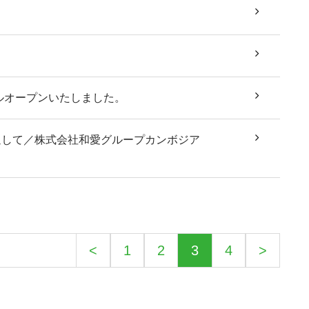
アルオープンいたしました。
通して／株式会社和愛グループカンボジア
<
1
2
3
4
>