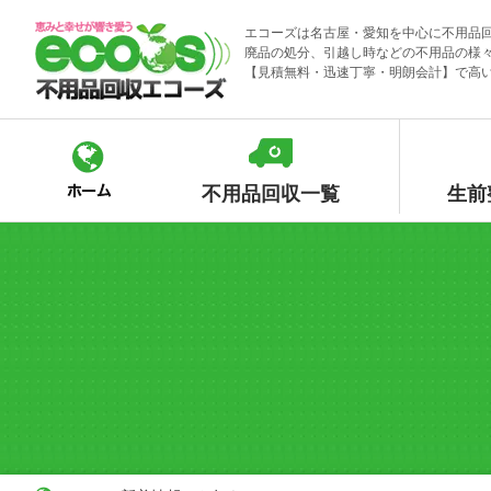
Skip
エコーズは名古屋・愛知を中心に不用品
to
廃品の処分、引越し時などの不用品の様
content
【見積無料・迅速丁寧・明朗会計】で高
不用品回収一覧
生前