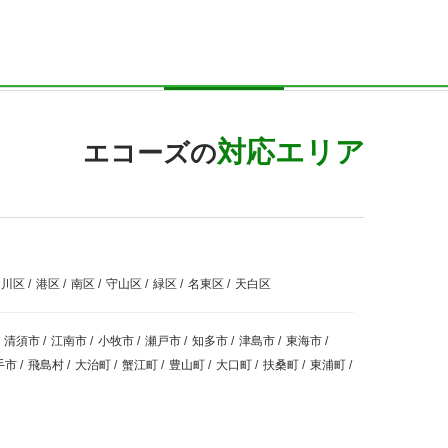
対応エリア
エコーズの
中川区
/
港区
/
南区
/
守山区
/
緑区
/
名東区
/
天白区
清須市
/
江南市
/
小牧市
/
瀬戸市
/
知多市
/
津島市
/
東海市
/
手市
/
飛島村
/
大治町
/
蟹江町
/
豊山町
/
大口町
/
扶桑町
/
東浦町
/