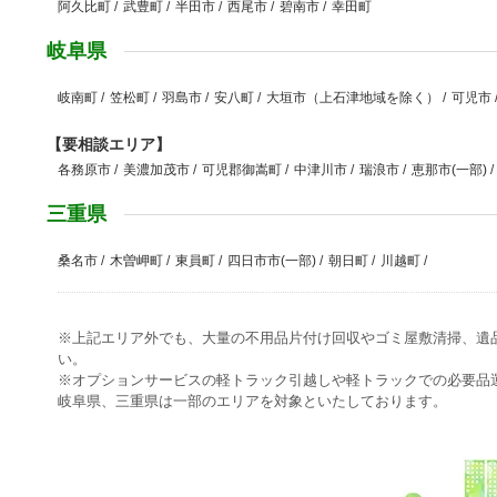
阿久比町
/
武豊町
/
半田市
/
西尾市
/
碧南市
/
幸田町
岐阜県
岐南町
/
笠松町
/
羽島市
/
安八町
/
大垣市（上石津地域を除く）
/
可児市
【要相談エリア】
各務原市
/
美濃加茂市
/
可児郡御嵩町
/
中津川市
/
瑞浪市
/
恵那市(一部)
/
三重県
桑名市
/
木曽岬町
/
東員町
/
四日市市(一部)
/
朝日町
/
川越町
/
※上記エリア外でも、大量の不用品片付け回収やゴミ屋敷清掃、遺
い。
※オプションサービスの軽トラック引越しや軽トラックでの必要品
岐阜県、三重県は一部のエリアを対象といたしております。