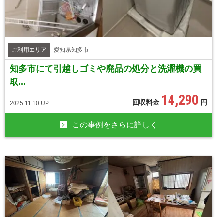
ご利用エリア
愛知県知多市
知多市にて引越しゴミや廃品の処分と洗濯機の買
取...
14,290
回収料金
円
2025.11.10 UP
この事例をさらに詳しく