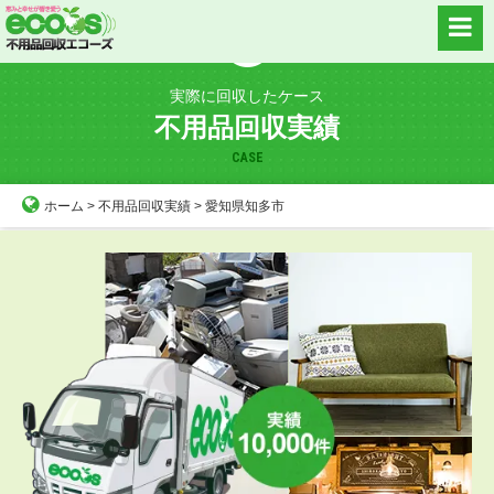
Skip
to
content
実際に回収したケース
不用品回収実績
CASE
ホーム
>
不用品回収実績
>
愛知県知多市