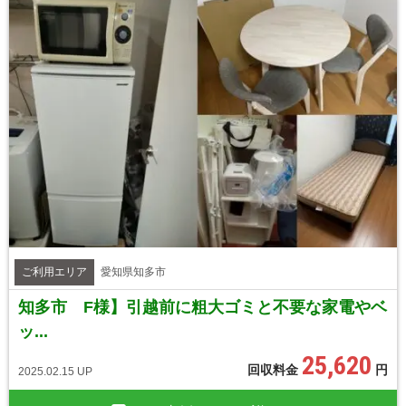
ご利用エリア
愛知県知多市
知多市 F様】引越前に粗大ゴミと不要な家電やベ
ッ...
25,620
回収料金
円
2025.02.15 UP