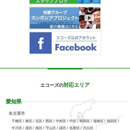
対応エリア
エコーズの
愛知県
名古屋市
千種区
/
東区
/
北区
/
西区
/
中村区
/
中区
/
昭和区
/
瑞穂区
/
熱田区
/
中川区
/
港区
/
南区
/
守山区
/
緑区
/
名東区
/
天白区