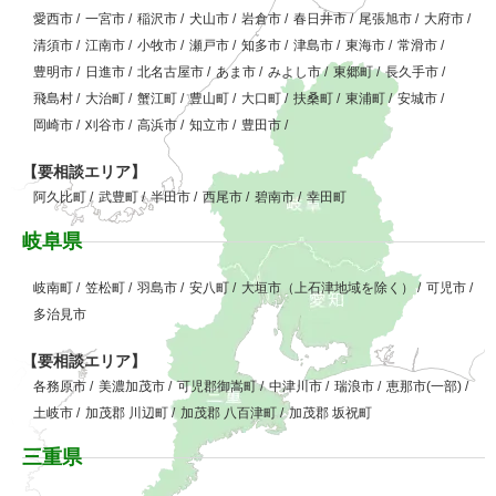
愛西市
/
一宮市
/
稲沢市
/
犬山市
/
岩倉市
/
春日井市
/
尾張旭市
/
大府市
/
清須市
/
江南市
/
小牧市
/
瀬戸市
/
知多市
/
津島市
/
東海市
/
常滑市
/
豊明市
/
日進市
/
北名古屋市
/
あま市
/
みよし市
/
東郷町
/
長久手市
/
飛島村
/
大治町
/
蟹江町
/
豊山町
/
大口町
/
扶桑町
/
東浦町
/
安城市
/
岡崎市
/
刈谷市
/
高浜市
/
知立市
/
豊田市
/
【要相談エリア】
阿久比町
/
武豊町
/
半田市
/
西尾市
/
碧南市
/
幸田町
岐阜県
岐南町
/
笠松町
/
羽島市
/
安八町
/
大垣市（上石津地域を除く）
/
可児市
/
多治見市
【要相談エリア】
各務原市
/
美濃加茂市
/
可児郡御嵩町
/
中津川市
/
瑞浪市
/
恵那市(一部)
/
土岐市
/
加茂郡 川辺町
/
加茂郡 八百津町
/
加茂郡 坂祝町
三重県