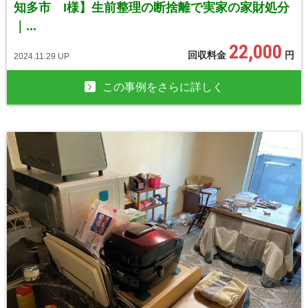
知多市 I様】生前整理の断捨離で実家の家財処分
｜...
22,000
回収料金
円
2024.11.29 UP
この事例をさらに詳しく