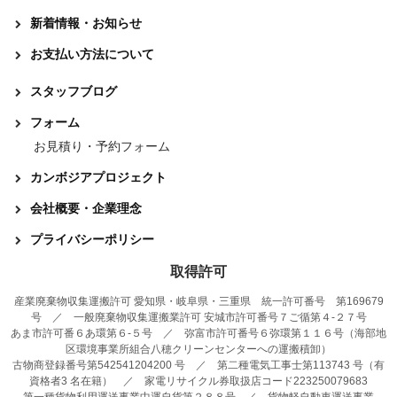
新着情報・お知らせ
お支払い方法について
スタッフブログ
フォーム
お見積り・予約フォーム
カンボジアプロジェクト
会社概要・企業理念
プライバシーポリシー
取得許可
産業廃棄物収集運搬許可 愛知県・岐阜県・三重県 統一許可番号 第169679
号 ／ 一般廃棄物収集運搬業許可 安城市許可番号７ご循第４-２７号
あま市許可番６あ環第６-５号 ／ 弥富市許可番号６弥環第１１６号（海部地
区環境事業所組合八穂クリーンセンターへの運搬積卸）
古物商登録番号第542541204200 号 ／ 第二種電気工事士第113743 号（有
資格者3 名在籍） ／ 家電リサイクル券取扱店コード223250079683