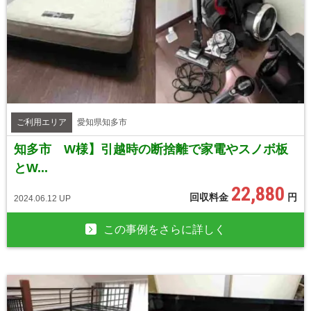
ご利用エリア
愛知県知多市
知多市 W様】引越時の断捨離で家電やスノボ板
とW...
22,880
回収料金
円
2024.06.12 UP
この事例をさらに詳しく