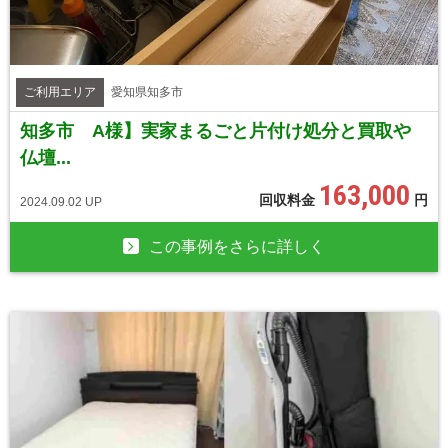
ご利用エリア
愛知県知多市
知多市 A様】実家まるごと片付け処分と買取や
仏壇...
163,000
回収料金
円
2024.09.02 UP
この事例をさらに詳しく