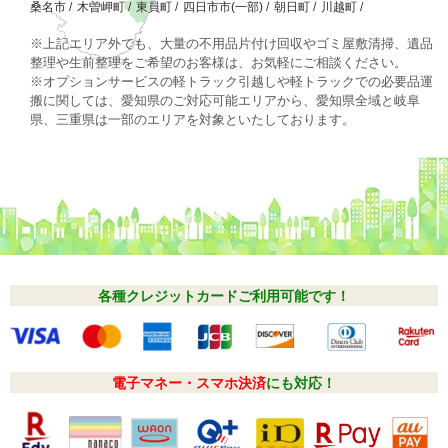
桑名市
/
木曽岬町
/
東員町
/
四日市市(一部)
/
朝日町
/
川越町
/
※上記エリア外でも、大量の不用品片付け回収やゴミ屋敷清掃、遺品
整理や生前整理をご希望のお客様は、お気軽にご相談ください。
※オプションサービスの軽トラック引越しや軽トラックでの必要品運
搬に関しては、愛知県のご対応可能エリアから、愛知県全域と岐阜
県、三重県は一部のエリアを対象といたしております。
各種クレジットカードご利用可能です！
電子マネー・スマホ決済
にも対応！