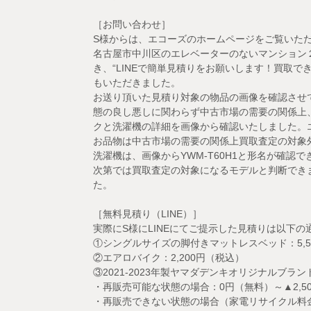
［お問い合わせ］
S様からは、エコーズのホームページをご覧いただ
名古屋市中川区のエレベーターのないマンション２
き、“LINEで簡単見積りをお願いします！買取
もいただきました。
お送り頂いた見積り対象の物品の画像を確認させ
態の良し悪しに関わらず中古市場の需要の関係上
クと洗濯機の詳細を画像から確認いたしました。
お品物は中古市場の需要の関係上買取査定の対象
洗濯機は、画像からYWM-T60H1と形名が確認で
次第では買取査定の対象になるモデルと判断でき
た。
［無料見積り（LINE）］
実際にS様にLINEにてご提示した見積りは以下の
①シングルサイズの脚付きマットレスベッド：5,5
②エアロバイク：2,200円（税込）
③2021-2023年製ヤマダデンキオリジナルブランド
・再販売可能な状態の場合：0円（無料）～▲2,5
・再販売できない状態の場合（家電リサイクル料金