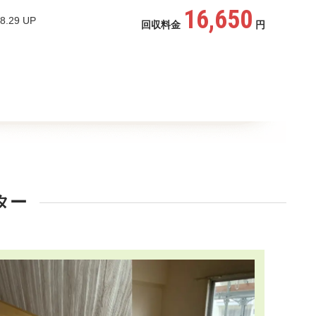
16,650
8.29 UP
回収料金
円
ター