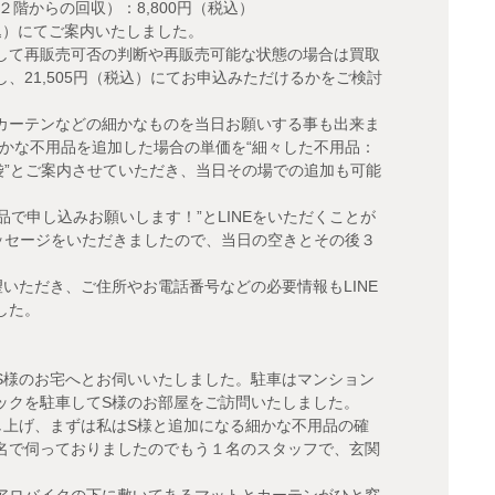
階からの回収）：8,800円（税込）
（税込）にてご案内いたしました。
して再販売可否の判断や再販売可能な状態の場合は買取
、21,505円（税込）にてお申込みただけるかをご検討
やカーテンなどの細かなものを当日お願いする事も出来ま
かな不用品を追加した場合の単価を“細々した不用品：
／袋”とご案内させていただき、当日その場での追加も可能
用品で申し込みお願いします！”とLINEをいただくことが
ッセージをいただきましたので、当日の空きとその後３
いただき、ご住所やお電話番号などの必要情報もLINE
した。
S様のお宅へとお伺いいたしました。駐車はマンション
ックを駐車してS様のお部屋をご訪問いたしました。
し上げ、まずは私はS様と追加になる細かな不用品の確
名で伺っておりましたのでもう１名のスタッフで、玄関
アロバイクの下に敷いてあるマットとカーテンがひと窓