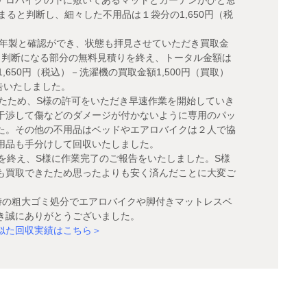
ると判断し、細々した不用品は１袋分の1,650円（税
2年製と確認ができ、状態も拝見させていただき買取金
当日判断になる部分の無料見積りを終え、トータル金額は
,650円（税込）－洗濯機の買取金額1,500円（買取）
報告いたしました。
したため、S様の許可をいただき早速作業を開始していき
干渉して傷などのダメージが付かないように専用のパッ
た。その他の不用品はベッドやエアロバイクは２人で協
用品も手分けして回収いたしました。
を終え、S様に作業完了のご報告をいたしました。S様
も買取できたため思ったよりも安く済んだことに大変ご
時の粗大ゴミ処分でエアロバイクや脚付きマットレスベ
き誠にありがとうございました。
似た回収実績はこちら＞