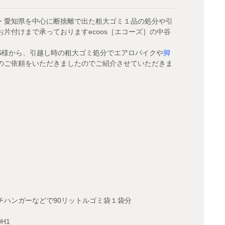
・愛知県を中心に断捨離で出た粗大ゴミ１品の処分や引
片付けまで承っておりますecoos［エコーズ］の中谷
S様から、引越し時の粗大ゴミ処分でエアロバイクや
脚
のご依頼をいただきましたのでご紹介させていただきま
チハンガーなどで90リットルゴミ袋１袋分
H1