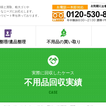
回収と買取、粗大ゴミや
々なニーズにお応えします。
いリピート率を誇っております。
整理/遺品整理
不用品の買い取り
実際に回収したケース
不用品回収実績
CASE