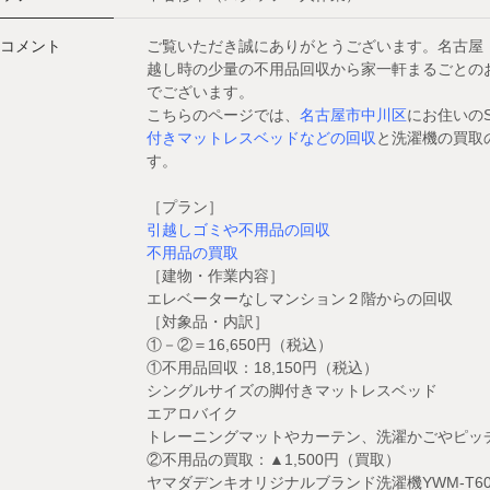
コメント
ご覧いただき誠にありがとうございます。名古屋
越し時の少量の不用品回収から家一軒まるごとのお
でございます。
こちらのページでは、
名古屋市中川区
にお住いの
付きマットレスベッドなどの回収
と洗濯機の買取
す。
［プラン］
引越しゴミや不用品の回収
不用品の買取
［建物・作業内容］
エレベーターなしマンション２階からの回収
［対象品・内訳］
①－②＝16,650円（税込）
①不用品回収：18,150円（税込）
シングルサイズの脚付きマットレスベッド
エアロバイク
トレーニングマットやカーテン、洗濯かごやピッ
②不用品の買取：▲1,500円（買取）
ヤマダデンキオリジナルブランド洗濯機YWM-T60