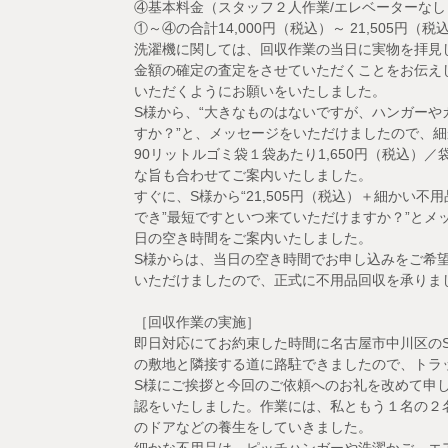
④基本料金（スタッフ２人作業/エレベーターなし２
①～④の合計14,000円（税込）～ 21,505円
洗濯機に関しては、回収作業の当日に実物を拝見
金額の確定の査定をさせていただくことをお伝えし
いただくようにお願いをいたしました。
S様から、“大きなものはないですが、ハンガー
すか？”と、メッセージをいただけましたので、細
90リットルゴミ袋１袋あたり1,650円（税込）
な旨も合わせてご案内いたしました。
すぐに、S様から“21,505円（税込）＋細かい不
でき”最短ですといつ来ていただけますか？”とメ
日の空き時間をご案内いたしました。
S様からは、当日の空き時間でお申し込みをご希望
いただけましたので、正式に不用品回収を承りま
［回収作業の実施］
即日対応にてお約束した時間に名古屋市中川区の
の敷地と隣接する道に路駐できましたので、トラ
S様にご挨拶と今回のご依頼へのお礼を改めて申
認をいたしました。作業には、私ともう１名の２
のドアなどの養生をしていきました。
細かな不用品は、ピッチハンガーや洗濯かご、エ