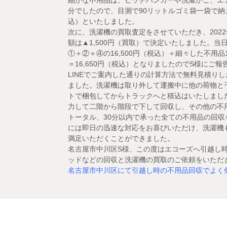
分でしたので、目測で90リットルゴミ袋一袋で納ま
込）といたしました。
次に、洗濯機の買取査定をさせていただき、202
額は▲1,500円（買取）で決定いたしました。
①＋②＋④の16,500円（税込）＋細々した不用品1
＝16,650円（税込）となりましたのでS様にご
LINEでご案内した通りの計算方法で無料見積り
ました。洗濯機は取り外して運搬中に他の荷物と
トで梱包してからトラックへと積込はいたしまし
力して二階から階段で下して回収し、その他の不
トータル、30分以内で承った全ての不用品の回収
には即日の迅速な対応をお喜びいただけ、洗濯機
満足いただくことができました。
名古屋市中川区S様、この度はエコーズへ引越し
ッドなどの回収と洗濯機の買取のご依頼をいただ
名古屋市中川区にて引越し時の不用品回収でよく