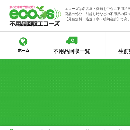
Skip
エコーズは名古屋・愛知を中心に不用品
to
廃品の処分、引越し時などの不用品の様
content
【見積無料・迅速丁寧・明朗会計】で高
不用品回収一覧
生前