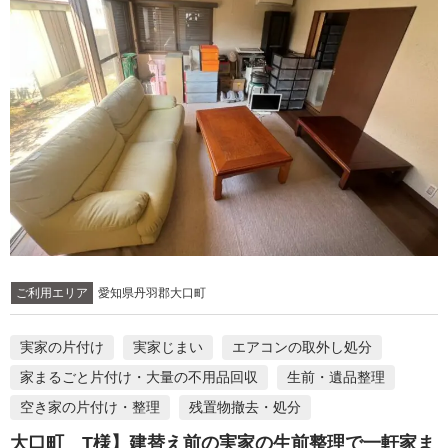
ご利用エリア
愛知県丹羽郡大口町
実家の片付け
実家じまい
エアコンの取外し処分
家まるごと片付け・大量の不用品回収
生前・遺品整理
空き家の片付け・整理
残置物撤去・処分
大口町 T様】建替え前の実家の生前整理で一軒家ま