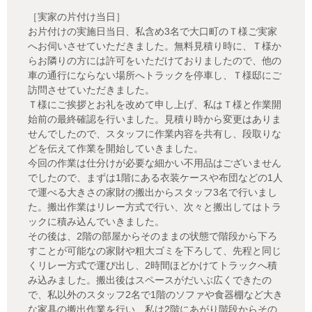
［実家の片付け当日］
お片付けの実施日当日、私含め3名で大口町のＴ様ご実家
へお伺いさせていただきました。無料見積り時に、Ｔ様か
らお隣りの方には許可をいただけておりましたので、他の
車の通行にならない場所へトラックを停車し、Ｔ様邸にご
訪問させていただきました。
Ｔ様にご挨拶とお礼を改めて申し上げ、私はＴ様と作業開
始前の最終確認を行いました。見積り時から変更はありま
せんでしたので、スタッフに作業内容を共有し、段取りな
どを伝えて作業を開始していきました。
今回の作業は仕分けが必要な細かい不用品はございません
でしたので、まずは1階にある衣装ケースや布団などの1人
で運べる大きさの家財の搬出からスタッフ3名で行いまし
た。搬出作業はリレー方式で行い、次々と搬出してはトラ
ックに積み込んでいきました。
その後は、2階の部屋からそのままの状態で階段から下ろ
すことが可能なの家財や粗大ゴミを下ろして、先程と同じ
くリレー方式で運び出し、2時間ほどかけてトラックへ積
み込みました。搬出後はスペースがだいぶ広くできたの
で、私以外のスタッフ2名で1階のソファや食器棚など大き
な家具の搬出作業を行い、私は2階にあがり階段からその