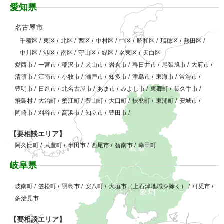
愛知県
名古屋市
千種区
/
東区
/
北区
/
西区
/
中村区
/
中区
/
昭和区
/
瑞穂区
/
熱田区
/
中川区
/
港区
/
南区
/
守山区
/
緑区
/
名東区
/
天白区
愛西市
/
一宮市
/
稲沢市
/
犬山市
/
岩倉市
/
春日井市
/
尾張旭市
/
大府市
/
清須市
/
江南市
/
小牧市
/
瀬戸市
/
知多市
/
津島市
/
東海市
/
常滑市
/
豊明市
/
日進市
/
北名古屋市
/
あま市
/
みよし市
/
東郷町
/
長久手市
/
飛島村
/
大治町
/
蟹江町
/
豊山町
/
大口町
/
扶桑町
/
東浦町
/
安城市
/
岡崎市
/
刈谷市
/
高浜市
/
知立市
/
豊田市
/
【要相談エリア】
阿久比町
/
武豊町
/
半田市
/
西尾市
/
碧南市
/
幸田町
岐阜県
岐南町
/
笠松町
/
羽島市
/
安八町
/
大垣市（上石津地域を除く）
/
可児市
/
多治見市
【要相談エリア】