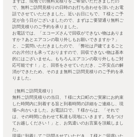
まずは、現地での無料見積りをご希望いただきましたの
で、無料ご訪問見積りの日時のお打ち合わせを頂いたお電
話でさせていただきました。近いお日にちで、Ｔ様とご予
定が合う日がございましたので、まずはご要望通り無料ご
訪問見積りのご予約を承りました。
お電話では、「エコーズさんで回収ができない物はありま
すか？あとエアコンの取り外しもお願いできますか？」
と、ご質問いただきましたので、「弊社は戸建てまるごと
のお片付けも承っておりますので、回収できない物は基本
的にはございません。もちろんエアコンの取り外しもご対
応可能です！」と、回答をさせていただき、ご不安点の解
消ができたため、そのまま無料ご訪問見積りのご予約を承
りました。
［無料ご訪問見積り］
無料ご訪問見積りの当日、Ｔ様に大口町のご実家にお約束
した時間内に到着する旨と到着時間の詳細をご連絡し、現
場へ向かいました。お電話口で、Ｔ様からは、「それで
は、その時間に合わせて私達も現地にいきます。気をつけ
てお越しください！」と、お気遣いのお言葉を頂戴しまし
た。
現場に到着してご訪問させていただき、Ｔ様とご同席いた