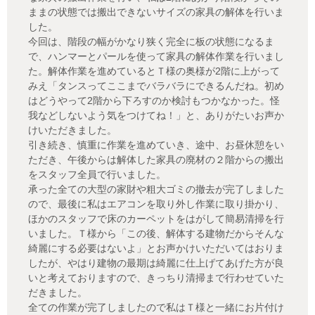
ままの状態では搬出できないサイズの家具の解体を行いま
した。
今回は、階段の幅がかなり狭く完全に板の状態になるま
で、ハンマーとパールを使って家具の解体作業を行いまし
た。解体作業を進めているとＴ様の奥様が2階に上がって
みえ「タンスってここまでバラバラにできるんだね。初め
はどうやって2階から下ろすのか検討もつかなかった。怪
我などしないよう気をつけてね！」と、ありがたいお声か
けいただきました。
引き続き、慎重に作業を進めていき、途中、お昼休憩をい
ただき、午後からは解体した家具の廃材の２階からの搬出
をスタッフ全員で行いました。
承った全ての大型の家財や粗大ゴミの撤去が完了しました
ので、最後に私はエアコンを取り外し作業に取り掛かり、
ほかのスタッフで床のカーペットをはがして簡易清掃を行
いました。Ｔ様から「この後、解体する建物だからそんな
綺麗にする必要はないよ」とお声かけいただいてはおりま
したが、やはり建物の最期は綺麗に仕上げてあげた方が良
いと考えておりますので、きっちり清掃まで行わせていた
だきました。
全ての作業が完了しましたので私はＴ様と一緒にお片付け