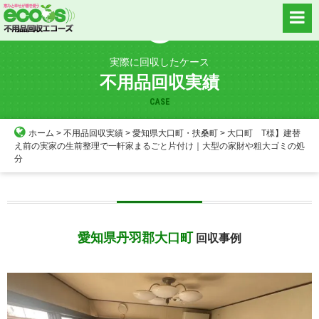
Skip
to
content
実際に回収したケース
不用品回収実績
CASE
ホーム
>
不用品回収実績
>
愛知県大口町・扶桑町
>
大口町 T様】建替
え前の実家の生前整理で一軒家まるごと片付け｜大型の家財や粗大ゴミの処
分
愛知県丹羽郡大口町
回収事例