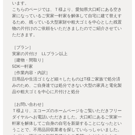
います。
こちらのページでは、Ｔ様より、愛知県大口町にある空き
家になっているご実家一軒家を解体して自宅に建て替えす
るため、残っている大型家財や粗大ゴミを中心とした残置
物の片付けのご依頼をいただきましたのでご紹介させてい
ただきます。
［プラン］
実家の片付け LLプラン以上
［建物・間取り］
5DK一軒家
［作業内容・内訳］
日用品や生活ゴミなど細々したものはT様ご家族で処分済
みのため、ご自身達では処分できない大型の家具と電化製
品や粗大ゴミを中心に片付けと処分
［お問い合わせ］
Ｔ様より、エコーズのホームページをご覧いただきフリー
ダイヤルへお電話いただきました。大口町にあるご実家一
軒家を解体してご自身の自宅を新築することになったとい
うことで、不用品回収業者を探していらっしゃいました。