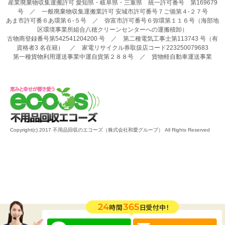
産業廃棄物収集運搬許可 愛知県・岐阜県・三重県 統一許可番号 第169679
号 ／ 一般廃棄物収集運搬業許可 安城市許可番号７ご循第４-２７号
あま市許可番６あ環第６-５号 ／ 弥富市許可番号６弥環第１１６号（海部地
区環境事業所組合八穂クリーンセンターへの運搬積卸）
古物商登録番号第542541204200 号 ／ 第二種電気工事士第113743 号（有
資格者3 名在籍） ／ 家電リサイクル券取扱店コード223250079683
第一種貨物利用運送事業中運自貨第２８８号 ／ 貨物軽自動車運送事業
Copyright(c) 2017 不用品回収のエコーズ（株式会社和愛グループ） All Rights Reserved