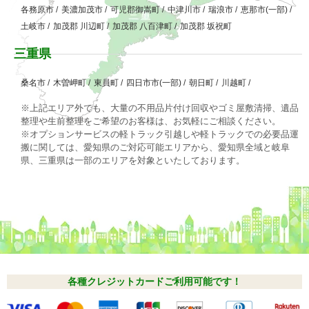
各務原市
/
美濃加茂市
/
可児郡御嵩町
/
中津川市
/
瑞浪市
/
恵那市(一部)
/
土岐市
/
加茂郡 川辺町
/
加茂郡 八百津町
/
加茂郡 坂祝町
三重県
桑名市
/
木曽岬町
/
東員町
/
四日市市(一部)
/
朝日町
/
川越町
/
※上記エリア外でも、大量の不用品片付け回収やゴミ屋敷清掃、遺品
整理や生前整理をご希望のお客様は、お気軽にご相談ください。
※オプションサービスの軽トラック引越しや軽トラックでの必要品運
搬に関しては、愛知県のご対応可能エリアから、愛知県全域と岐阜
県、三重県は一部のエリアを対象といたしております。
各種クレジットカードご利用可能です！