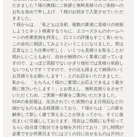
だきましたＴ様の奥様にご挨拶と無料見積りのご依頼への
お礼を改めて申し上げ、Ｔ様のお招きで入室させていただ
きました。
Ｔ様からは、「私どもは当初、複数の業者に見積りの依頼
しようとネット検索するうちに、エコーズさんのホームペ
ージの作業実例を拝見し、口コミの評価もすごく良いから
この会社に相談してみようということになりました。実は
正直なところ仕事が忙しく、いくつも見積りを取ることが
煩わしいこともあり、自分が納得のいく業者に絞っていま
すので、よっぽど高額でないかぎり他社では見積り依頼し
ないつもりです！ですので、その点も踏まえて納得のいく
お見積りをお願いします！」とのお話をいただきました。
私から、「もちろんＴ様のご要望にお応えできるよう最大
限に努力いたします！」とお答えし、無料見積りをさせて
いただくため、ご実家一軒家をご案内いただきました。
5DKの各部屋は、生活されていた状態のまま日用品などの
細かなものもある程度残っており、Ｔ様からは「この家を
解体して新しく建て替えることが決まってから、すぐに仮
住まいに引越ししております。現在はご両親にも手伝って
もらい自分達で処分できる物を片付けており、少し時間が
必要ですが作業日までにはゴミの日に出せるものは片付け