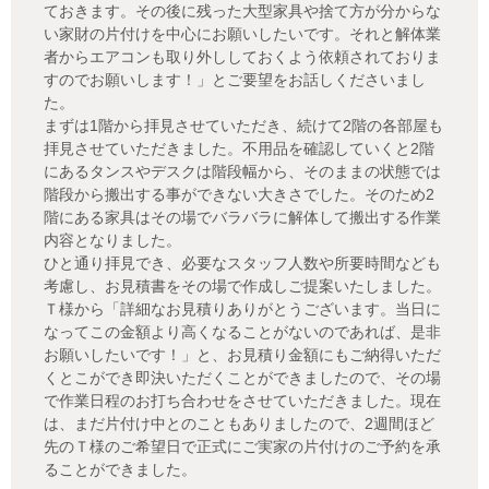
ておきます。その後に残った大型家具や捨て方が分からな
い家財の片付けを中心にお願いしたいです。それと解体業
者からエアコンも取り外ししておくよう依頼されておりま
すのでお願いします！」とご要望をお話しくださいまし
た。
まずは1階から拝見させていただき、続けて2階の各部屋も
拝見させていただきました。不用品を確認していくと2階
にあるタンスやデスクは階段幅から、そのままの状態では
階段から搬出する事ができない大きさでした。そのため2
階にある家具はその場でバラバラに解体して搬出する作業
内容となりました。
ひと通り拝見でき、必要なスタッフ人数や所要時間なども
考慮し、お見積書をその場で作成しご提案いたしました。
Ｔ様から「詳細なお見積りありがとうございます。当日に
なってこの金額より高くなることがないのであれば、是非
お願いしたいです！」と、お見積り金額にもご納得いただ
くとこができ即決いただくことができましたので、その場
で作業日程のお打ち合わせをさせていただきました。現在
は、まだ片付け中とのこともありましたので、2週間ほど
先のＴ様のご希望日で正式にご実家の片付けのご予約を承
ることができました。