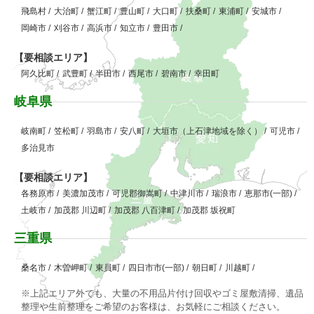
飛島村
/
大治町
/
蟹江町
/
豊山町
/
大口町
/
扶桑町
/
東浦町
/
安城市
/
岡崎市
/
刈谷市
/
高浜市
/
知立市
/
豊田市
/
【要相談エリア】
阿久比町
/
武豊町
/
半田市
/
西尾市
/
碧南市
/
幸田町
岐阜県
岐南町
/
笠松町
/
羽島市
/
安八町
/
大垣市（上石津地域を除く）
/
可児市
/
多治見市
【要相談エリア】
各務原市
/
美濃加茂市
/
可児郡御嵩町
/
中津川市
/
瑞浪市
/
恵那市(一部)
/
土岐市
/
加茂郡 川辺町
/
加茂郡 八百津町
/
加茂郡 坂祝町
三重県
桑名市
/
木曽岬町
/
東員町
/
四日市市(一部)
/
朝日町
/
川越町
/
※上記エリア外でも、大量の不用品片付け回収やゴミ屋敷清掃、遺品
整理や生前整理をご希望のお客様は、お気軽にご相談ください。