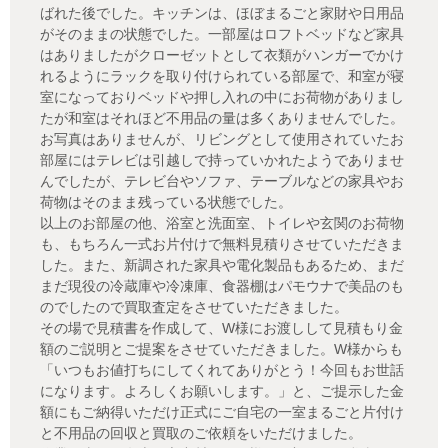
ばれた後でした。キッチンは、ほぼまるごと家財や日用品
がそのままの状態でした。一部屋はロフトベッドなど家具
はありましたがクローゼットとして衣類がハンガーでかけ
れるようにラックを取り付けられている部屋で、和室が寝
室になっておりベッドや押し入れの中にお荷物がありまし
たが和室はそれほど不用品の量は多くありませんでした。
お写真はありませんが、リビングとして使用されていたお
部屋にはテレビは引越しで持っていかれたようでありませ
んでしたが、テレビ台やソファ、テーブルなどの家具やお
荷物はそのまま残っている状態でした。
以上のお部屋の他、浴室と洗面室、トイレや玄関のお荷物
も、もちろん一式お片付けで無料見積りさせていただきま
した。また、新調された家具や電化製品もあるため、まだ
まだ現役の冷蔵庫や冷凍庫、食器棚はパモウナで美品のも
のでしたので買取査定をさせていただきました。
その場で見積書を作成して、W様にお渡しして見積もり金
額のご説明とご提案をさせていただきました。W様からも
「いつもお値打ちにしてくれてありがとう！今回もお世話
になります。よろしくお願いします。」と、ご提示した金
額にもご納得いただけ正式にご自宅の一室まるごと片付け
と不用品の回収と買取のご依頼をいただけました。