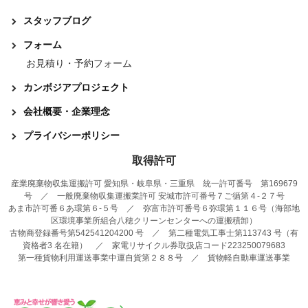
スタッフブログ
フォーム
お見積り・予約フォーム
カンボジアプロジェクト
会社概要・企業理念
プライバシーポリシー
取得許可
産業廃棄物収集運搬許可 愛知県・岐阜県・三重県 統一許可番号 第169679
号 ／ 一般廃棄物収集運搬業許可 安城市許可番号７ご循第４-２７号
あま市許可番６あ環第６-５号 ／ 弥富市許可番号６弥環第１１６号（海部地
区環境事業所組合八穂クリーンセンターへの運搬積卸）
古物商登録番号第542541204200 号 ／ 第二種電気工事士第113743 号（有
資格者3 名在籍） ／ 家電リサイクル券取扱店コード223250079683
第一種貨物利用運送事業中運自貨第２８８号 ／ 貨物軽自動車運送事業