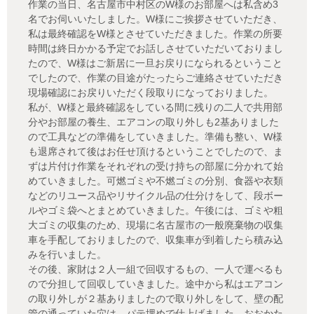
作業の当日、名古屋市中村区のW様のお部屋へは私含め3
名でお伺いいたしました。W様にご挨拶させていただき、
私は最終確認をW様とさせていただきました。作業の所要
時間は終日かかる予定でお話しさせていただいておりまし
たので、W様はご新居に一旦お戻りになられるということ
でしたので、作業の目途がたったらご連絡させていただき
現場確認にお戻りいただく段取りになっておりました。
私が、W様と最終確認をしている間に残りの二人で共用部
分やお部屋の養生、エアコンの取り外しも2基ありました
ので工具などの準備をしていきました。準備も整い、W様
も退席されて後はお任せ頂けるということでしたので、ま
ずは片付け作業をそれぞれの受け持ちの部屋に分かれて始
めていきました。可燃ゴミや不燃ゴミの分別、食器や衣類
などのリユース品やリサイクル品の仕分けをして、段ボー
ルやゴミ袋へとまとめていきました。午後には、ゴミや粗
大ゴミの収集のため、現場に名古屋市の一般廃棄物の収集
車を手配しておりましたので、収集車が到着したら積み込
みを行いました。
その後、家財は２人一組で回収するもの、一人で運べるも
ので分担して回収していきました。途中から私はエアコン
の取り外しが２基ありましたので取り外しをして、壁の配
管の通っていた穴は、パテ埋めで仕上げました。おおかた