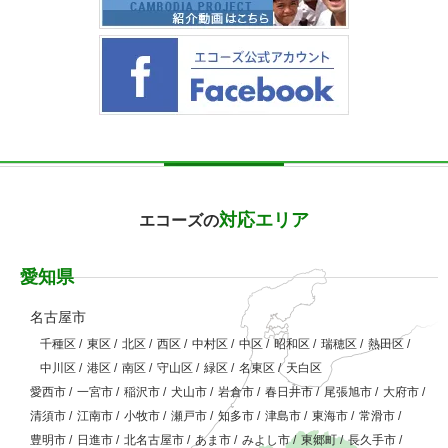
対応エリア
エコーズの
愛知県
名古屋市
千種区
/
東区
/
北区
/
西区
/
中村区
/
中区
/
昭和区
/
瑞穂区
/
熱田区
/
中川区
/
港区
/
南区
/
守山区
/
緑区
/
名東区
/
天白区
愛西市
/
一宮市
/
稲沢市
/
犬山市
/
岩倉市
/
春日井市
/
尾張旭市
/
大府市
/
清須市
/
江南市
/
小牧市
/
瀬戸市
/
知多市
/
津島市
/
東海市
/
常滑市
/
豊明市
/
日進市
/
北名古屋市
/
あま市
/
みよし市
/
東郷町
/
長久手市
/