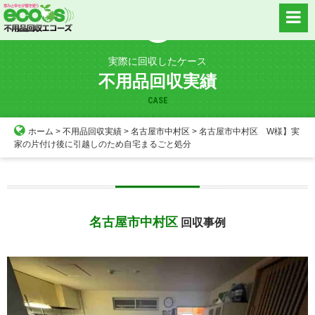
Skip
to
content
実際に回収したケース
不用品回収実績
CASE
ホーム
>
不用品回収実績
>
名古屋市中村区
>
名古屋市中村区 W様】実
家の片付け後に引越しのため自宅まるごと処分
名古屋市中村区
回収事例