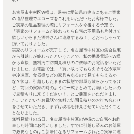
名古屋市中村区W様は、過去に愛知県の他市にあるご実家
の遺品整理でエコーズをご利用いただいたお客様でした。
ご実家の遺品整理の際にリフォームを今後する予定で、
「実家のリフォームが終わったら自宅の不用品も片付けて
欲しいからまた酒井さんに連絡するね！」とおっしゃって
頂いておりました。
実家のリフォームが完了して、名古屋市中村区の集合住宅
から引越しが終わったということで、私の携帯電話へW様
から直接、無料汚ご訪問見積りのご依頼のお電話をいただ
けました。お電話では、「買い取ってもらえそうな冷蔵庫
や冷凍庫、食器棚などの家具もあるので見てもらえるか
な？後は、引越ししたままの状態で部屋も散らかってるけ
ど、前回の実家の時のように一式まとめてお願いしたいの
で見積もりに来てください！」とご要望をいただきまし
た。いただいたお電話で無料ご訪問見積りのお打ち合わせ
をさせていただき、まずは現地を拝見させていただくこと
となりました。
無料見積りの当日、名古屋市中村区のW様のご自宅へお約
束した時間にお伺いしました。すでに引越し済みのお部屋
で必要なものはご新居になるリフォームされたご実家に運