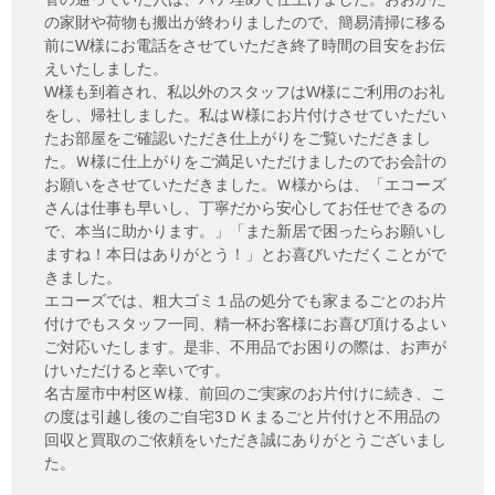
の家財や荷物も搬出が終わりましたので、簡易清掃に移る
前にW様にお電話をさせていただき終了時間の目安をお伝
えいたしました。
W様も到着され、私以外のスタッフはW様にご利用のお礼
をし、帰社しました。私はＷ様にお片付けさせていただい
たお部屋をご確認いただき仕上がりをご覧いただきまし
た。Ｗ様に仕上がりをご満足いただけましたのでお会計の
お願いをさせていただきました。Ｗ様からは、「エコーズ
さんは仕事も早いし、丁寧だから安心してお任せできるの
で、本当に助かります。」「また新居で困ったらお願いし
ますね！本日はありがとう！」とお喜びいただくことがで
きました。
エコーズでは、粗大ゴミ１品の処分でも家まるごとのお片
付けでもスタッフ一同、精一杯お客様にお喜び頂けるよい
ご対応いたします。是非、不用品でお困りの際は、お声が
けいただけると幸いです。
名古屋市中村区Ｗ様、前回のご実家のお片付けに続き、こ
の度は引越し後のご自宅3ＤＫまるごと片付けと不用品の
回収と買取のご依頼をいただき誠にありがとうございまし
た。