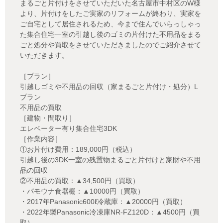
まるごと片付けをさせていただいた名古屋市中村区のW様
より、片付けをしたご実家のリフォームが終わり、実家を
ご自宅として居住されるため、今まで住んでいらっしゃっ
た集合住宅一室の引越し後のゴミの片付けた不用品をまる
ごと処分や買取をさせていただきましたのでご紹介させて
いただきます。
［プラン］
引越しゴミや不用品の回収（家まるごと片付け・処分）L
プラン
不用品の買取
［建物・間取り］
エレベーター有り集合住宅3DK
［作業内容］
①お片付け費用：189,000円（税込）
引越し後の3DK一室の残置物まるごと片付けと家財や不用
品の回収
②不用品の買取：▲34,500円（買取）
・パモウナ食器棚：▲10000円（買取）
・2017年Panasonic600ℓ冷蔵庫：▲20000円（買取）
・2022年製Panasonic冷凍庫NR-FZ120D：▲4500円（買
取）