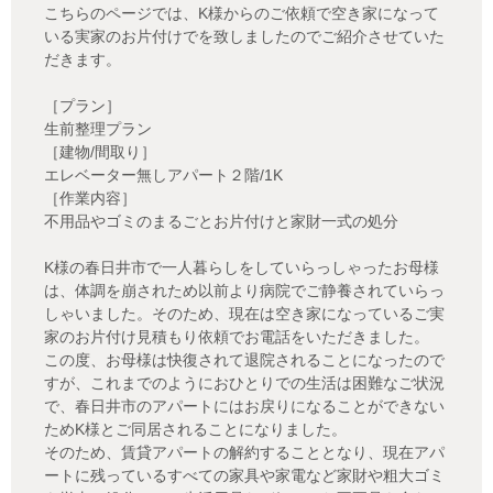
こちらのページでは、K様からのご依頼で空き家になって
いる実家のお片付けでを致しましたのでご紹介させていた
だきます。
［プラン］
生前整理プラン
［建物/間取り］
エレベーター無しアパート２階/1K
［作業内容］
不用品やゴミのまるごとお片付けと家財一式の処分
K様の春日井市で一人暮らしをしていらっしゃったお母様
は、体調を崩されため以前より病院でご静養されていらっ
しゃいました。そのため、現在は空き家になっているご実
家のお片付け見積もり依頼でお電話をいただきました。
この度、お母様は快復されて退院されることになったので
すが、これまでのようにおひとりでの生活は困難なご状況
で、春日井市のアパートにはお戻りになることができない
ためK様とご同居されることになりました。
そのため、賃貸アパートの解約することとなり、現在アパ
ートに残っているすべての家具や家電など家財や粗大ゴミ