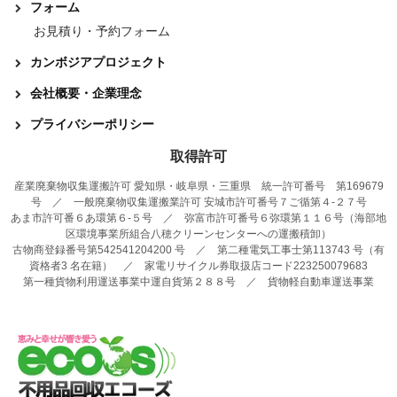
フォーム
お見積り・予約フォーム
カンボジアプロジェクト
会社概要・企業理念
プライバシーポリシー
取得許可
産業廃棄物収集運搬許可 愛知県・岐阜県・三重県 統一許可番号 第169679
号 ／ 一般廃棄物収集運搬業許可 安城市許可番号７ご循第４-２７号
あま市許可番６あ環第６-５号 ／ 弥富市許可番号６弥環第１１６号（海部地
区環境事業所組合八穂クリーンセンターへの運搬積卸）
古物商登録番号第542541204200 号 ／ 第二種電気工事士第113743 号（有
資格者3 名在籍） ／ 家電リサイクル券取扱店コード223250079683
第一種貨物利用運送事業中運自貨第２８８号 ／ 貨物軽自動車運送事業