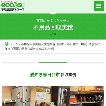
Skip
to
content
実際に回収したケース
不用品回収実績
CASE
ホーム
>
不用品回収実績
>
愛知県春日井市
>
春日井市 K様】空き家に
なった実家の家財の処分と丸ごと片付け
愛知県春日井市
回収事例