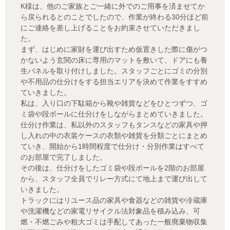
K様は、他のご家族とご一緒に外でのご用事を済ませてか
ら戻られるとのことでしたので、作業が終わる30分ほど前
にご連絡を差し上げることをお約束させていただきまし
た。
まず、はじめに家財を運び出すため仮置きした際に傷がつ
かないよう玄関の床に専用のマットを敷いて、ドアにも養
生パネルを取り付けしました。スタッフごとにゴミの分別
や不用品の仕分けをする担当エリアを決めて作業をすすめ
ていきました。
私は、入り口の下駄箱から靴や雑貨などをひとつずつ、ゴ
ミ袋や段ボールに仕分けをしながらまとめていきました。
仕分け作業は、私以外のスタッフもタンスなどの家具や押
し入れの中の衣装ケースの衣類や雑貨を分類ごとにまとめ
ていき、開始から1時間程度で仕分け・分別作業はすべて
のお部屋で完了しました。
その後は、仕分けをしたゴミ袋や段ボールを2階のお部屋
から、スタッフ全員でリレー方式にて地上まで運び出して
いきました。
トラックにはリユース品の家具や食器などの雑貨や冷蔵庫
や洗濯機などの家電リサイクル法対象品を積み込み、可
燃・不燃ごみや粗大ゴミは手配してあった一般廃棄物収集