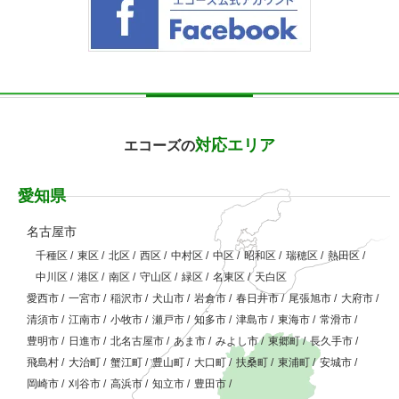
対応エリア
エコーズの
愛知県
名古屋市
千種区
/
東区
/
北区
/
西区
/
中村区
/
中区
/
昭和区
/
瑞穂区
/
熱田区
/
中川区
/
港区
/
南区
/
守山区
/
緑区
/
名東区
/
天白区
愛西市
/
一宮市
/
稲沢市
/
犬山市
/
岩倉市
/
春日井市
/
尾張旭市
/
大府市
/
清須市
/
江南市
/
小牧市
/
瀬戸市
/
知多市
/
津島市
/
東海市
/
常滑市
/
豊明市
/
日進市
/
北名古屋市
/
あま市
/
みよし市
/
東郷町
/
長久手市
/
飛島村
/
大治町
/
蟹江町
/
豊山町
/
大口町
/
扶桑町
/
東浦町
/
安城市
/
岡崎市
/
刈谷市
/
高浜市
/
知立市
/
豊田市
/