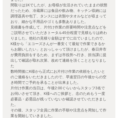
間取りは1Kでしたが、お母様が生活されていたままの状態
だったため、冷蔵庫には食品や飲み物、キッチン収納には
調理器具や包丁、タンスには衣類やタオルなどが収まって
おり、細かな不用品やゴミも多数ありました。
見積書を作成して、片付け作業の所要時間や注意点などを
ご説明させていただきトータル45分程度で見積もりは終わ
りました。他社の見積り金額はすでに出ていましたので、
K様から「エコーズさんが一番安くて最短で作業できるか
らお願いしたい」とおっしゃって頂けましたが、春日井市
が費用負担をするため、まずは市役所へ行き、担当課に提
出して確認が取れ次第、改めて連絡を頂くこととなりまし
た
数時間後にK様から正式にお片付け作業の依頼をしたいと
のご連絡をいただきましたので、早速翌日の午後からの空
き時間でご予約を承ることが出来ました。
片付け作業の当日は、午後2:00ぐらいからスタッフ3名で
お伺いさせて頂き、K様へのご挨拶と、念のためもう一度
必要品・必需品が残っていないか確認させていただきまし
た。
その後、スタッフ全員に作業の手順や注意点を周知して作
業を開始していきました。