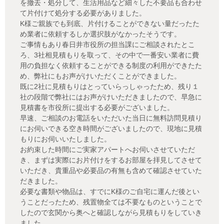
を撤去・処分して、生活用品など細々した不要品も合わせ
て片付けて処分する必要がありました。
K様ご親族でも到底、片付けることができない量だったた
め業者に依頼するしか選択肢がなかったそうです。
ご事情もあり春日井市役所の担当課にご相談されたとこ
ろ、3社相見積もりを取って、その中で一番安い業者に費
用の負担なく依頼することができる制度の利用ができたた
め、弊社にもお声がけいただくことができました。
既に2社に見積もりはとっていらっしゃったため、残り１
社の段階で弊社にはお声がけいただきましたので、早急に
見積書を市役所に提出する必要がございました。
早速、ご相談のお電話をいただいた当日に無料訪問見積り
にお伺いできる空き時間がございましたので、現地に見積
もりにお伺いいたしました。
お約束した時間にご実家アパートへお伺いさせていただ
き、まずは実際にお片付けをするお部屋を拝見してさせて
いただき、貴重品や必要品の有無も含めて確認させていた
だきました。
必要な書類や物品は、すでにK様のご自宅に運んだ後とい
うことだったため、残置物全ては不要なものということで
したので玄関から奥へと確認しながら見積もりをしていき
ました。