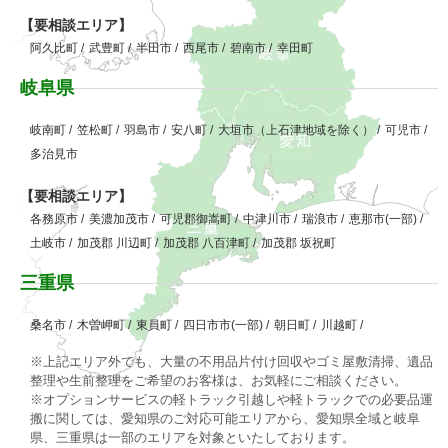
【要相談エリア】
阿久比町
/
武豊町
/
半田市
/
西尾市
/
碧南市
/
幸田町
岐阜県
岐南町
/
笠松町
/
羽島市
/
安八町
/
大垣市（上石津地域を除く）
/
可児市
/
多治見市
【要相談エリア】
各務原市
/
美濃加茂市
/
可児郡御嵩町
/
中津川市
/
瑞浪市
/
恵那市(一部)
/
土岐市
/
加茂郡 川辺町
/
加茂郡 八百津町
/
加茂郡 坂祝町
三重県
桑名市
/
木曽岬町
/
東員町
/
四日市市(一部)
/
朝日町
/
川越町
/
※上記エリア外でも、大量の不用品片付け回収やゴミ屋敷清掃、遺品
整理や生前整理をご希望のお客様は、お気軽にご相談ください。
※オプションサービスの軽トラック引越しや軽トラックでの必要品運
搬に関しては、愛知県のご対応可能エリアから、愛知県全域と岐阜
県、三重県は一部のエリアを対象といたしております。