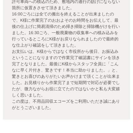
許可車両への積込のため、敷地内の通行の妨げにならない
箇所に仮置きさせて頂きました。
16:00ごろには全ての搬出を終えることが出来ましたの
で、K様に作業完了のおおよそのお時間をお伝えして、最
後の仕上げに簡易清掃のため掃き掃除と掃除機がけを行い
ました。16:30ごろ、一般廃棄物の収集車への積み込みを
行っているところにK様がお戻りなられましたので最終的
な仕上がり確認をして頂きました。
お支払いは、K様からではなく市役所から後日、お振込み
ということになりますので作業完了確認書にサインを頂き
完了となりました。最後にK様からスタッフ全員に「こん
なに早く片付き、驚きです！本当に助かりました。」と、
驚きとお喜びのありがたいお声かけまで頂くことが出来ま
した。お見積りから作業完了まで短期間で対応が必要でし
たが、微力ながらお役に立てたのではないかと私も大変嬉
しく思いました。
この度は、不用品回収エコーズをご利用いただき誠にあり
がとうございました。