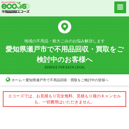
Skip
to
content
地域の不用品・粗大ごみのお悩み解決します
愛知県瀬戸市で不用品回収・買取をご
検討中のお客様へ
SERVICE FOR EACH LOCAL
ホーム
>
愛知県瀬戸市で不用品回収・買取をご検討中の皆様へ
エコーズでは、お見積もり完全無料。見積もり後のキャンセル
も、一切費用はいただきません。