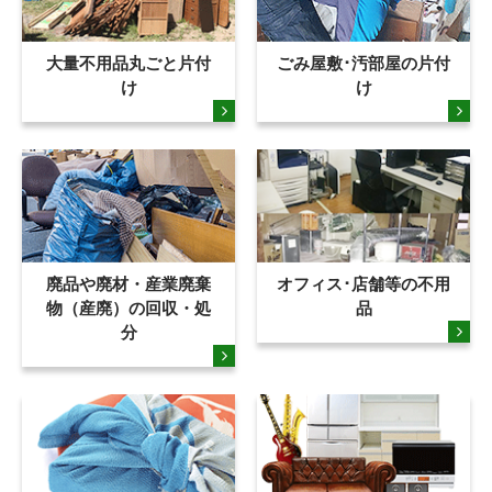
大量不用品丸ごと片付
ごみ屋敷･汚部屋の片付
け
け
廃品や廃材・産業廃棄
オフィス･店舗等の不用
物（産廃）の回収・処
品
分