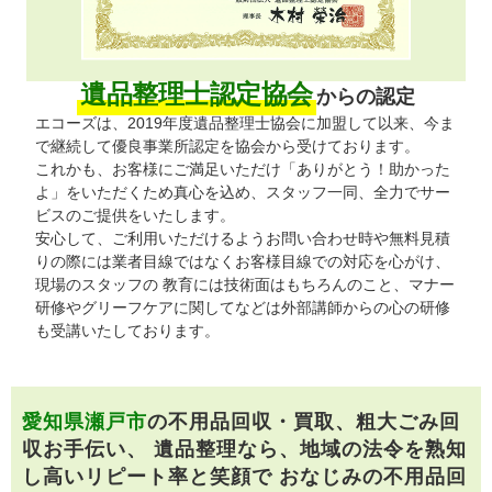
遺品整理士認定協会
からの認定
エコーズは、2019年度遺品整理士協会に加盟して以来、今ま
で継続して優良事業所認定を協会から受けております。
これかも、お客様にご満足いただけ「ありがとう！助かった
よ」をいただくため真心を込め、スタッフ一同、全力でサー
ビスのご提供をいたします。
安心して、ご利用いただけるようお問い合わせ時や無料見積
りの際には業者目線ではなくお客様目線での対応を心がけ、
現場のスタッフの 教育には技術面はもちろんのこと、マナー
研修やグリーフケアに関してなどは外部講師からの心の研修
も受講いたしております。
愛知県瀬戸市
の不用品回収・買取、粗大ごみ回
収お手伝い、
遺品整理なら、地域の法令を熟知
し高いリピート率と笑顔で
おなじみの不用品回