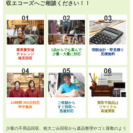
収エコーズへご相談ください！！
業界最安値
1品からでも喜んで
明朗会計・即見積り
チャレンジ
少量～大量に対応
見積無料
格安回収
24時間 365日対応
ご依頼から
買取可能品は
年中無休
すぐ回収へ
リサイクル
迅速対応
高価買取
少量の不用品回収、粗大ごみ回収から遺品整理やゴミ屋敷のよう