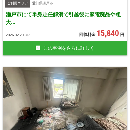
ご利用エリア
愛知県瀬戸市
瀬戸市にて単身赴任解消で引越後に家電廃品や粗
大...
15,840
回収料金
円
2026.02.20 UP
この事例をさらに詳しく