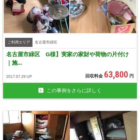
ご利用エリア
名古屋市緑区
名古屋市緑区 G様】実家の家財や荷物の片付け
｜施...
63,800
回収料金
円
2017.07.29 UP
この事例をさらに詳しく