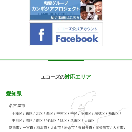
対応エリア
エコーズの
愛知県
名古屋市
千種区
/
東区
/
北区
/
西区
/
中村区
/
中区
/
昭和区
/
瑞穂区
/
熱田区
/
中川区
/
港区
/
南区
/
守山区
/
緑区
/
名東区
/
天白区
愛西市
/
一宮市
/
稲沢市
/
犬山市
/
岩倉市
/
春日井市
/
尾張旭市
/
大府市
/