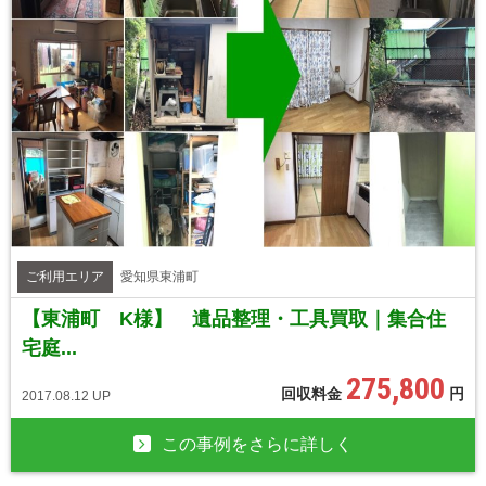
ご利用エリア
愛知県東浦町
【東浦町 K様】 遺品整理・工具買取｜集合住
宅庭...
275,800
回収料金
円
2017.08.12 UP
この事例をさらに詳しく