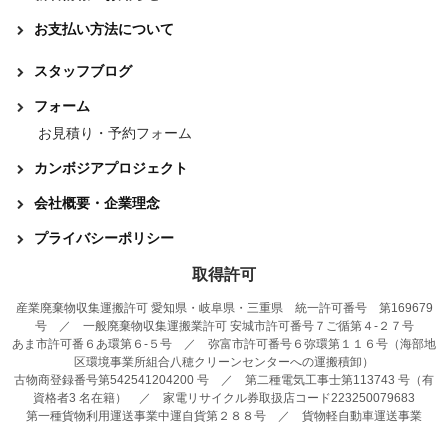
お支払い方法について
スタッフブログ
フォーム
お見積り・予約フォーム
カンボジアプロジェクト
会社概要・企業理念
プライバシーポリシー
取得許可
産業廃棄物収集運搬許可 愛知県・岐阜県・三重県 統一許可番号 第169679
号 ／ 一般廃棄物収集運搬業許可 安城市許可番号７ご循第４-２７号
あま市許可番６あ環第６-５号 ／ 弥富市許可番号６弥環第１１６号（海部地
区環境事業所組合八穂クリーンセンターへの運搬積卸）
古物商登録番号第542541204200 号 ／ 第二種電気工事士第113743 号（有
資格者3 名在籍） ／ 家電リサイクル券取扱店コード223250079683
第一種貨物利用運送事業中運自貨第２８８号 ／ 貨物軽自動車運送事業