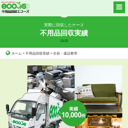
Skip
to
content
実際に回収したケース
不用品回収実績
CASE
ホーム
>
不用品回収実績
>
生前・遺品整理