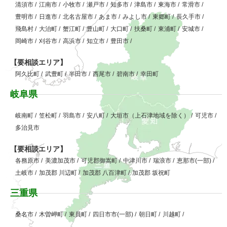
清須市
/
江南市
/
小牧市
/
瀬戸市
/
知多市
/
津島市
/
東海市
/
常滑市
/
豊明市
/
日進市
/
北名古屋市
/
あま市
/
みよし市
/
東郷町
/
長久手市
/
飛島村
/
大治町
/
蟹江町
/
豊山町
/
大口町
/
扶桑町
/
東浦町
/
安城市
/
岡崎市
/
刈谷市
/
高浜市
/
知立市
/
豊田市
/
【要相談エリア】
阿久比町
/
武豊町
/
半田市
/
西尾市
/
碧南市
/
幸田町
岐阜県
岐南町
/
笠松町
/
羽島市
/
安八町
/
大垣市（上石津地域を除く）
/
可児市
/
多治見市
【要相談エリア】
各務原市
/
美濃加茂市
/
可児郡御嵩町
/
中津川市
/
瑞浪市
/
恵那市(一部)
/
土岐市
/
加茂郡 川辺町
/
加茂郡 八百津町
/
加茂郡 坂祝町
三重県
桑名市
/
木曽岬町
/
東員町
/
四日市市(一部)
/
朝日町
/
川越町
/