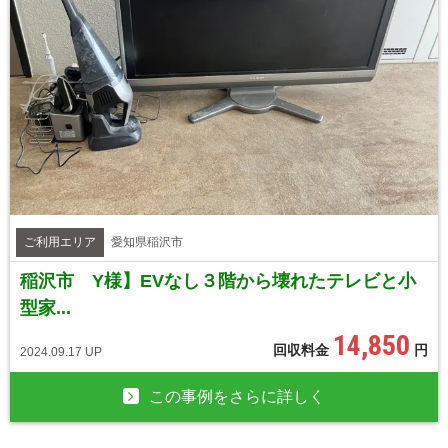
ご利用エリア
愛知県稲沢市
稲沢市 Y様】EVなし３階から壊れたテレビと小
型家...
14,850
回収料金
円
2024.09.17 UP
この事例をさらに詳しく