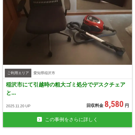
ご利用エリア
愛知県稲沢市
稲沢市にて引越時の粗大ゴミ処分でデスクチェア
と...
8,580
回収料金
円
2025.11.20 UP
この事例をさらに詳しく