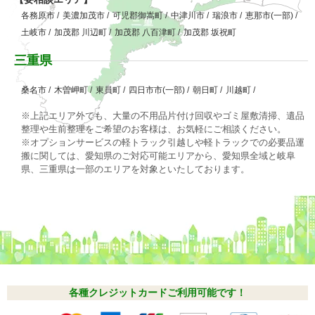
各務原市
/
美濃加茂市
/
可児郡御嵩町
/
中津川市
/
瑞浪市
/
恵那市(一部)
/
土岐市
/
加茂郡 川辺町
/
加茂郡 八百津町
/
加茂郡 坂祝町
三重県
桑名市
/
木曽岬町
/
東員町
/
四日市市(一部)
/
朝日町
/
川越町
/
※上記エリア外でも、大量の不用品片付け回収やゴミ屋敷清掃、遺品
整理や生前整理をご希望のお客様は、お気軽にご相談ください。
※オプションサービスの軽トラック引越しや軽トラックでの必要品運
搬に関しては、愛知県のご対応可能エリアから、愛知県全域と岐阜
県、三重県は一部のエリアを対象といたしております。
各種クレジットカードご利用可能です！