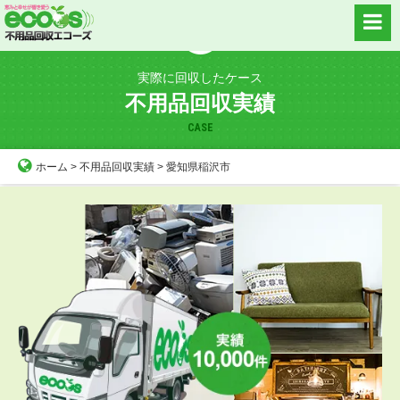
Skip
to
content
実際に回収したケース
不用品回収実績
CASE
ホーム
>
不用品回収実績
>
愛知県稲沢市