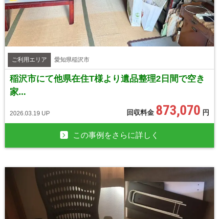
ご利用エリア
愛知県稲沢市
稲沢市にて他県在住T様より遺品整理2日間で空き
家...
873,070
回収料金
円
2026.03.19 UP
この事例をさらに詳しく