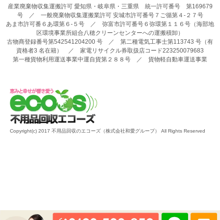
産業廃棄物収集運搬許可 愛知県・岐阜県・三重県 統一許可番号 第169679
号 ／ 一般廃棄物収集運搬業許可 安城市許可番号７ご循第４-２７号
あま市許可番６あ環第６-５号 ／ 弥富市許可番号６弥環第１１６号（海部地
区環境事業所組合八穂クリーンセンターへの運搬積卸）
古物商登録番号第542541204200 号 ／ 第二種電気工事士第113743 号（有
資格者3 名在籍） ／ 家電リサイクル券取扱店コード223250079683
第一種貨物利用運送事業中運自貨第２８８号 ／ 貨物軽自動車運送事業
Copyright(c) 2017 不用品回収のエコーズ（株式会社和愛グループ） All Rights Reserved