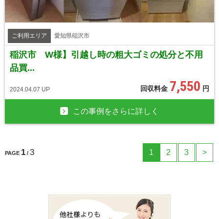
ご利用エリア
愛知県稲沢市
稲沢市 W様】引越し時の粗大ゴミの処分と不用
品買...
7,550
回収料金
円
2024.04.07 UP
この事例をさらに詳しく
1
3
1
2
3
>
PAGE
/