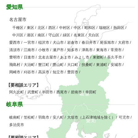
愛知県
名古屋市
千種区
/
東区
/
北区
/
西区
/
中村区
/
中区
/
昭和区
/
瑞穂区
/
熱田区
/
中川区
/
港区
/
南区
/
守山区
/
緑区
/
名東区
/
天白区
愛西市
/
一宮市
/
稲沢市
/
犬山市
/
岩倉市
/
春日井市
/
尾張旭市
/
大府市
/
清須市
/
江南市
/
小牧市
/
瀬戸市
/
知多市
/
津島市
/
東海市
/
常滑市
/
豊明市
/
日進市
/
北名古屋市
/
あま市
/
みよし市
/
東郷町
/
長久手市
/
飛島村
/
大治町
/
蟹江町
/
豊山町
/
大口町
/
扶桑町
/
東浦町
/
安城市
/
岡崎市
/
刈谷市
/
高浜市
/
知立市
/
豊田市
/
【要相談エリア】
阿久比町
/
武豊町
/
半田市
/
西尾市
/
碧南市
/
幸田町
岐阜県
岐南町
/
笠松町
/
羽島市
/
安八町
/
大垣市（上石津地域を除く）
/
可児市
/
多治見市
【要相談エリア】