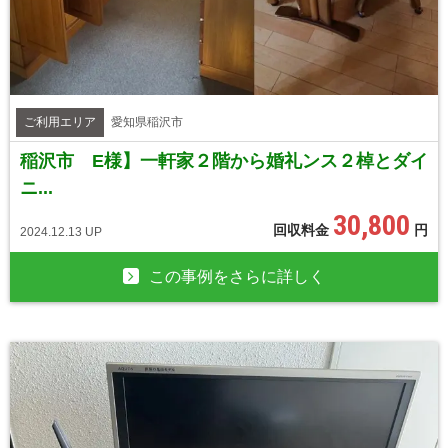
ご利用エリア
愛知県稲沢市
稲沢市 E様】一軒家２階から婚礼ンス２棹とダイ
ニ...
30,800
回収料金
円
2024.12.13 UP
この事例をさらに詳しく