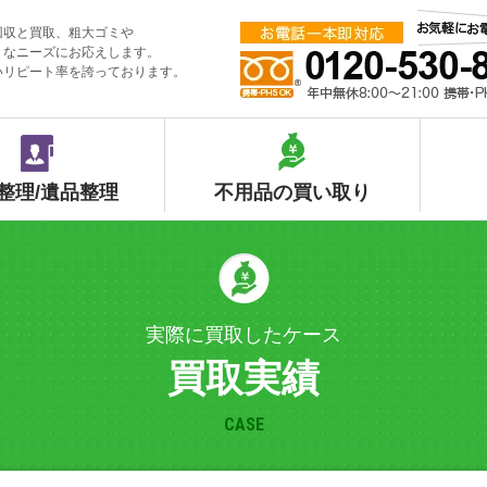
回収と買取、粗大ゴミや
々なニーズにお応えします。
いリピート率を誇っております。
整理/遺品整理
不用品の買い取り
実際に買取したケース
買取実績
CASE