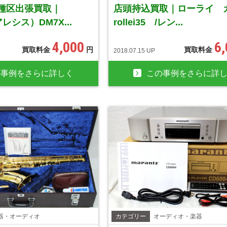
種区出張買取｜
店頭持込買取｜ローライ 
アレシス）DM7X...
rollei35 /レン...
4,000
6
買取料金
円
買取料金
2018.07.15 UP
の事例をさらに詳しく
この事例をさらに詳
器・オーディオ
カテゴリー
オーディオ・楽器