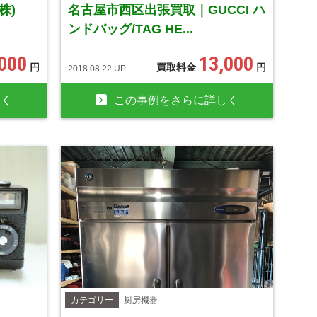
(株)
名古屋市西区出張買取｜GUCCI ハ
ンドバッグ/TAG HE...
,000
13,000
円
買取料金
円
2018.08.22 UP
しく
この事例をさらに詳しく
カテゴリー
厨房機器