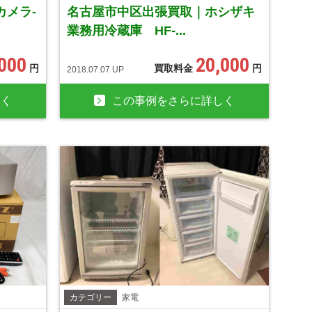
カメラ-
名古屋市中区出張買取｜ホシザキ
業務用冷蔵庫 HF-...
,000
20,000
円
買取料金
円
2018.07.07 UP
しく
この事例をさらに詳しく
カテゴリー
家電