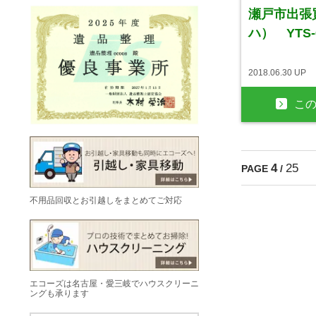
瀬戸市出張買
ハ） YTS-
2018.06.30 UP
こ
4
25
PAGE
/
不用品回収とお引越しをまとめてご対応
エコーズは名古屋・愛三岐でハウスクリーニ
ングも承ります