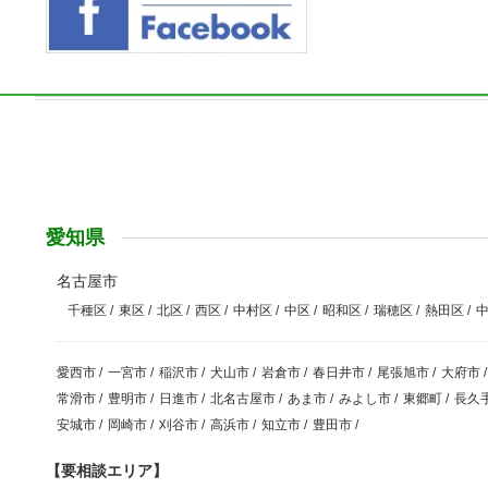
愛知県
名古屋市
千種区
/
東区
/
北区
/
西区
/
中村区
/
中区
/
昭和区
/
瑞穂区
/
熱田区
/
愛西市
/
一宮市
/
稲沢市
/
犬山市
/
岩倉市
/
春日井市
/
尾張旭市
/
大府市
/
常滑市
/
豊明市
/
日進市
/
北名古屋市
/
あま市
/
みよし市
/
東郷町
/
長久
安城市
/
岡崎市
/
刈谷市
/
高浜市
/
知立市
/
豊田市
/
【要相談エリア】