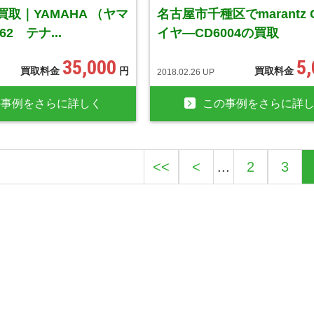
取｜YAMAHA （ヤマ
名古屋市千種区でmarantz 
62 テナ...
イヤ―CD6004の買取
35,000
5
買取料金
円
買取料金
2018.02.26 UP
の事例をさらに詳しく
この事例をさらに詳
<<
<
...
2
3