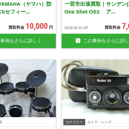
YAMAHA（ヤマハ）防
一宮市出張買取｜サンデン
CSセフィー...
One Shot OS3 ア...
10,000
7
買取料金
円
買取料金
2018.08.22 UP
の事例をさらに詳しく
この事例をさらに詳
器
カテゴリー
カメラ・レンズ