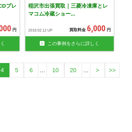
CDプレ
稲沢市出張買取｜三菱冷凍庫とレ
マコム冷蔵ショー...
,000
6,000
円
買取料金
円
2018.02.12 UP
しく
この事例をさらに詳しく
4
5
6
...
10
20
...
>
>>