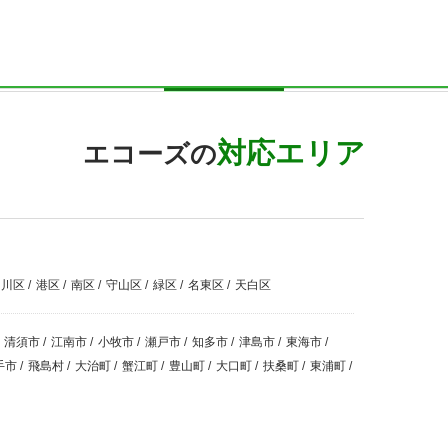
対応エリア
エコーズの
中川区
/
港区
/
南区
/
守山区
/
緑区
/
名東区
/
天白区
清須市
/
江南市
/
小牧市
/
瀬戸市
/
知多市
/
津島市
/
東海市
/
手市
/
飛島村
/
大治町
/
蟹江町
/
豊山町
/
大口町
/
扶桑町
/
東浦町
/