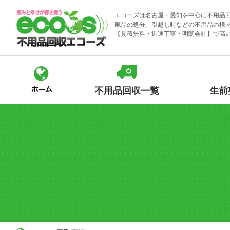
Skip
エコーズは名古屋・愛知を中心に不用品
to
廃品の処分、引越し時などの不用品の様
content
【見積無料・迅速丁寧・明朗会計】で高
不用品回収一覧
生前