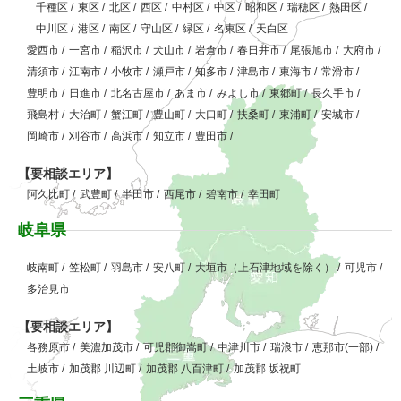
千種区
/
東区
/
北区
/
西区
/
中村区
/
中区
/
昭和区
/
瑞穂区
/
熱田区
/
中川区
/
港区
/
南区
/
守山区
/
緑区
/
名東区
/
天白区
愛西市
/
一宮市
/
稲沢市
/
犬山市
/
岩倉市
/
春日井市
/
尾張旭市
/
大府市
/
清須市
/
江南市
/
小牧市
/
瀬戸市
/
知多市
/
津島市
/
東海市
/
常滑市
/
豊明市
/
日進市
/
北名古屋市
/
あま市
/
みよし市
/
東郷町
/
長久手市
/
飛島村
/
大治町
/
蟹江町
/
豊山町
/
大口町
/
扶桑町
/
東浦町
/
安城市
/
岡崎市
/
刈谷市
/
高浜市
/
知立市
/
豊田市
/
【要相談エリア】
阿久比町
/
武豊町
/
半田市
/
西尾市
/
碧南市
/
幸田町
岐阜県
岐南町
/
笠松町
/
羽島市
/
安八町
/
大垣市（上石津地域を除く）
/
可児市
/
多治見市
【要相談エリア】
各務原市
/
美濃加茂市
/
可児郡御嵩町
/
中津川市
/
瑞浪市
/
恵那市(一部)
/
土岐市
/
加茂郡 川辺町
/
加茂郡 八百津町
/
加茂郡 坂祝町