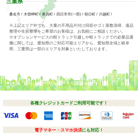
三重県
桑名市
/
木曽岬町
/
東員町
/
四日市市(一部)
/
朝日町
/
川越町
/
※上記エリア外でも、大量の不用品片付け回収やゴミ屋敷清掃、遺品
整理や生前整理をご希望のお客様は、お気軽にご相談ください。
※オプションサービスの軽トラック引越しや軽トラックでの必要品運
搬に関しては、愛知県のご対応可能エリアから、愛知県全域と岐阜
県、三重県は一部のエリアを対象といたしております。
各種クレジットカードご利用可能です！
電子マネー・スマホ決済
にも対応！