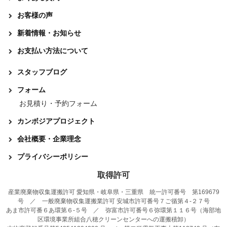
お客様の声
新着情報・お知らせ
お支払い方法について
スタッフブログ
フォーム
お見積り・予約フォーム
カンボジアプロジェクト
会社概要・企業理念
プライバシーポリシー
取得許可
産業廃棄物収集運搬許可 愛知県・岐阜県・三重県 統一許可番号 第169679
号 ／ 一般廃棄物収集運搬業許可 安城市許可番号７ご循第４-２７号
あま市許可番６あ環第６-５号 ／ 弥富市許可番号６弥環第１１６号（海部地
区環境事業所組合八穂クリーンセンターへの運搬積卸）