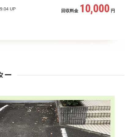
10,000
9.04 UP
回収料金
円
ター