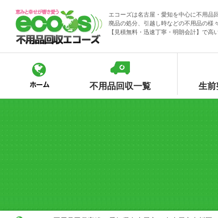
Skip
エコーズは名古屋・愛知を中心に不用品
to
廃品の処分、引越し時などの不用品の様
content
【見積無料・迅速丁寧・明朗会計】で高
不用品回収一覧
生前