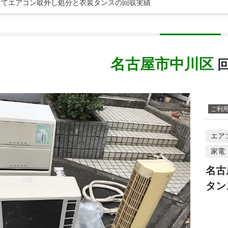
にてエアコン取外し処分と衣装タンスの回収実績
名古屋市中川区
回
ご利
エア
家電
名古
タン