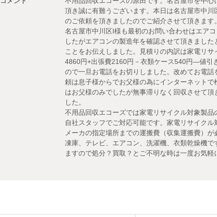
コメント
不用品回収エコーズの原田です。名古屋市を中心
頂き誠に有難うございます。本日は名古屋市中川
のご依頼を頂きましたのでご紹介させて頂きます
名古屋市中川区I様も最初のお問い合わせはエア
したがエアコンの製造年を確認させて頂きました
ことをお伝えしました。見積りの内訳は家電リサイク
4860円+出張費2160円－衣類ケース540円―
ので一旦お電話をお切りしました。改めてお電話
頼は息子様からでお父様の為にインターネットで
はお父様のみでしたが無事滞りなく回収させて頂
した。
不用品回収エコーズでは家電リサイクル対象製品
自社スタッフでご対応可能です。家電リサイクル
メーカの指定場所までの運搬費（収集運搬費）が
凍庫、テレビ、エアコン、洗濯機、衣類乾燥機で
ますので処分？買取？とご不明な時は一度お気軽