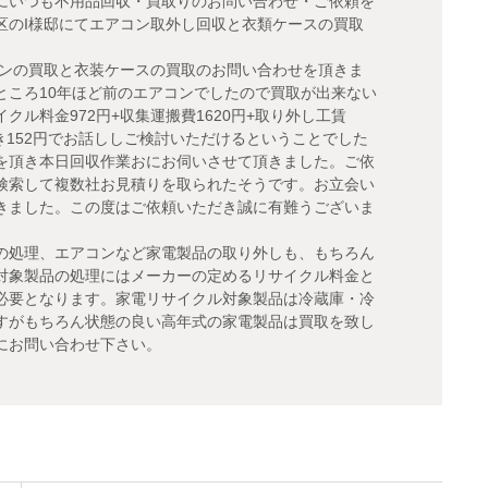
にいつも不用品回収・買取りのお問い合わせ・ご依頼を
区のI様邸にてエアコン取外し回収と衣類ケースの買取
。
コンの買取と衣装ケースの買取のお問い合わせを頂きま
ところ10年ほど前のエアコンでしたので買取が出来ない
ル料金972円+収集運搬費1620円+取り外し工賃
値引き152円でお話ししご検討いただけるということでした
を頂き本日回収作業おにお伺いさせて頂きました。ご依
検索して複数社お見積りを取られたそうです。お立会い
きました。この度はご依頼いただき誠に有難うございま
の処理、エアコンなど家電製品の取り外しも、もちろん
対象製品の処理にはメーカーの定めるリサイクル料金と
必要となります。家電リサイクル対象製品は冷蔵庫・冷
すがもちろん状態の良い高年式の家電製品は買取を致し
にお問い合わせ下さい。