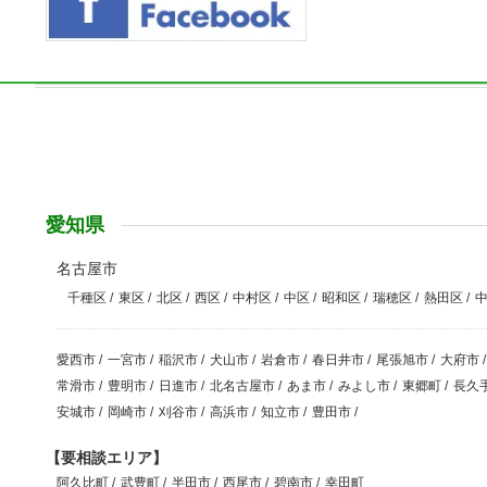
愛知県
名古屋市
千種区
/
東区
/
北区
/
西区
/
中村区
/
中区
/
昭和区
/
瑞穂区
/
熱田区
/
愛西市
/
一宮市
/
稲沢市
/
犬山市
/
岩倉市
/
春日井市
/
尾張旭市
/
大府市
/
常滑市
/
豊明市
/
日進市
/
北名古屋市
/
あま市
/
みよし市
/
東郷町
/
長久
安城市
/
岡崎市
/
刈谷市
/
高浜市
/
知立市
/
豊田市
/
【要相談エリア】
阿久比町
/
武豊町
/
半田市
/
西尾市
/
碧南市
/
幸田町