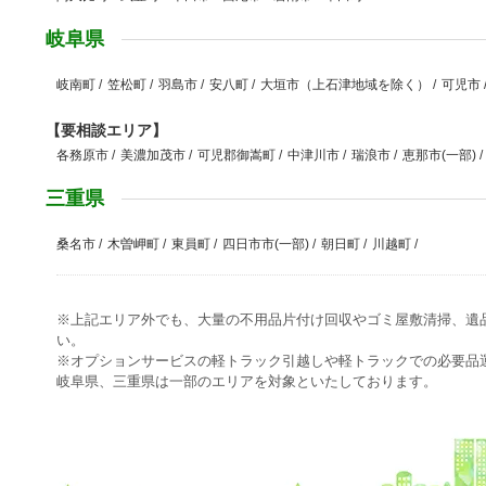
岐阜県
岐南町
/
笠松町
/
羽島市
/
安八町
/
大垣市（上石津地域を除く）
/
可児市
【要相談エリア】
各務原市
/
美濃加茂市
/
可児郡御嵩町
/
中津川市
/
瑞浪市
/
恵那市(一部)
/
三重県
桑名市
/
木曽岬町
/
東員町
/
四日市市(一部)
/
朝日町
/
川越町
/
※上記エリア外でも、大量の不用品片付け回収やゴミ屋敷清掃、遺
い。
※オプションサービスの軽トラック引越しや軽トラックでの必要品
岐阜県、三重県は一部のエリアを対象といたしております。