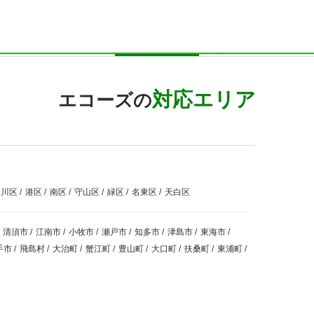
対応エリア
エコーズの
中川区
/
港区
/
南区
/
守山区
/
緑区
/
名東区
/
天白区
清須市
/
江南市
/
小牧市
/
瀬戸市
/
知多市
/
津島市
/
東海市
/
手市
/
飛島村
/
大治町
/
蟹江町
/
豊山町
/
大口町
/
扶桑町
/
東浦町
/