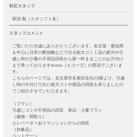
対応スタッフ
那須 勉（スタッフ１名）
スタッフコメント
ご覧いただき誠にありがとうございます。名古屋・愛知県
を中心に日常の断捨離などで出る粗大ゴミ１品の処分や引
越し時の少量の不用品回収から家一軒まるごとのお片付け
まで承っておりますecoos［エコーズ］の那須でございま
す。
こちらのページでは、名古屋市名東区在住のI様より、引越
し時の片付けで出た粗大ゴミや廃品の回収を承りましたの
でご紹介させていただきます。
［プラン］
引越しゴミや不用品の回収 単品・少量プラン
［建物・間取り］
エレベーターありマンションからの回収
［対象品］
ペットゲージ