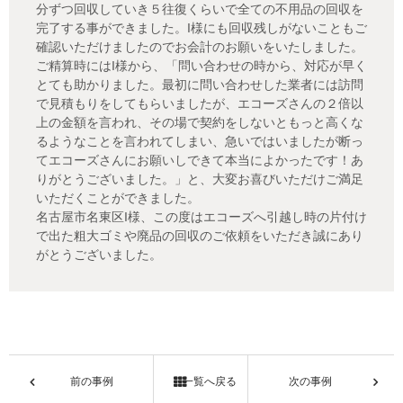
分ずつ回収していき５往復くらいで全ての不用品の回収を
完了する事ができました。I様にも回収残しがないこともご
確認いただけましたのでお会計のお願いをいたしました。
ご精算時にはI様から、「問い合わせの時から、対応が早く
とても助かりました。最初に問い合わせした業者には訪問
で見積もりをしてもらいましたが、エコーズさんの２倍以
上の金額を言われ、その場で契約をしないともっと高くな
るようなことを言われてしまい、急いではいましたが断っ
てエコーズさんにお願いしできて本当によかったです！あ
りがとうございました。」と、大変お喜びいただけご満足
いただくことができました。
名古屋市名東区I様、この度はエコーズへ引越し時の片付け
で出た粗大ゴミや廃品の回収のご依頼をいただき誠にあり
がとうございました。
前の事例
一覧へ戻る
次の事例