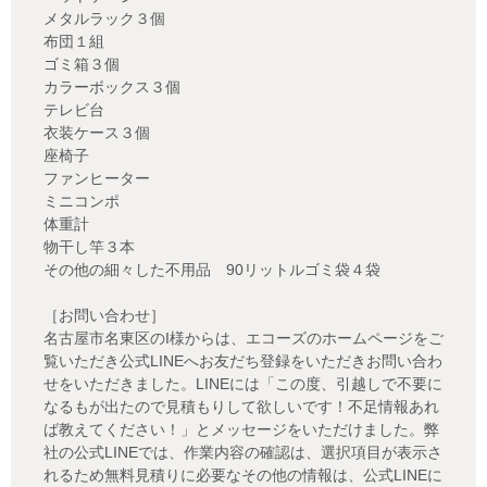
メタルラック３個
布団１組
ゴミ箱３個
カラーボックス３個
テレビ台
衣装ケース３個
座椅子
ファンヒーター
ミニコンポ
体重計
物干し竿３本
その他の細々した不用品 90リットルゴミ袋４袋
［お問い合わせ］
名古屋市名東区のI様からは、エコーズのホームページをご
覧いただき公式LINEへお友だち登録をいただきお問い合わ
せをいただきました。LINEには「この度、引越しで不要に
なるもが出たので見積もりして欲しいです！不足情報あれ
ば教えてください！」とメッセージをいただけました。弊
社の公式LINEでは、作業内容の確認は、選択項目が表示さ
れるため無料見積りに必要なその他の情報は、公式LINEに