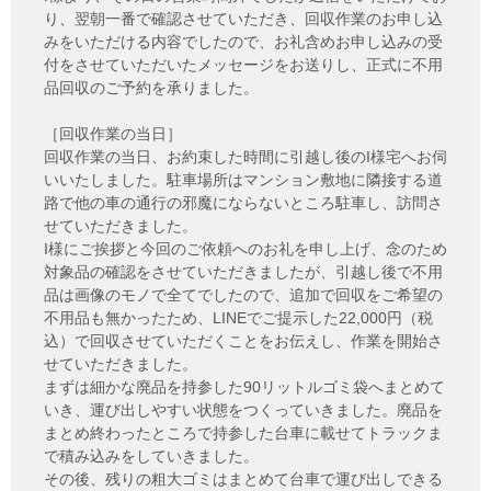
り、翌朝一番で確認させていただき、回収作業のお申し込
みをいただける内容でしたので、お礼含めお申し込みの受
付をさせていただいたメッセージをお送りし、正式に不用
品回収のご予約を承りました。
［回収作業の当日］
回収作業の当日、お約束した時間に引越し後のI様宅へお伺
いいたしました。駐車場所はマンション敷地に隣接する道
路で他の車の通行の邪魔にならないところ駐車し、訪問さ
せていただきました。
I様にご挨拶と今回のご依頼へのお礼を申し上げ、念のため
対象品の確認をさせていただきましたが、引越し後で不用
品は画像のモノで全てでしたので、追加で回収をご希望の
不用品も無かったため、LINEでご提示した22,000円（税
込）で回収させていただくことをお伝えし、作業を開始さ
せていただきました。
まずは細かな廃品を持参した90リットルゴミ袋へまとめて
いき、運び出しやすい状態をつくっていきました。廃品を
まとめ終わったところで持参した台車に載せてトラックま
で積み込みをしていきました。
その後、残りの粗大ゴミはまとめて台車で運び出しできる