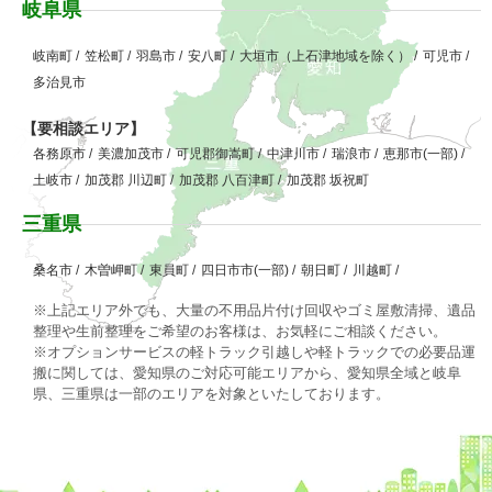
岐阜県
岐南町
/
笠松町
/
羽島市
/
安八町
/
大垣市（上石津地域を除く）
/
可児市
/
多治見市
【要相談エリア】
各務原市
/
美濃加茂市
/
可児郡御嵩町
/
中津川市
/
瑞浪市
/
恵那市(一部)
/
土岐市
/
加茂郡 川辺町
/
加茂郡 八百津町
/
加茂郡 坂祝町
三重県
桑名市
/
木曽岬町
/
東員町
/
四日市市(一部)
/
朝日町
/
川越町
/
※上記エリア外でも、大量の不用品片付け回収やゴミ屋敷清掃、遺品
整理や生前整理をご希望のお客様は、お気軽にご相談ください。
※オプションサービスの軽トラック引越しや軽トラックでの必要品運
搬に関しては、愛知県のご対応可能エリアから、愛知県全域と岐阜
県、三重県は一部のエリアを対象といたしております。