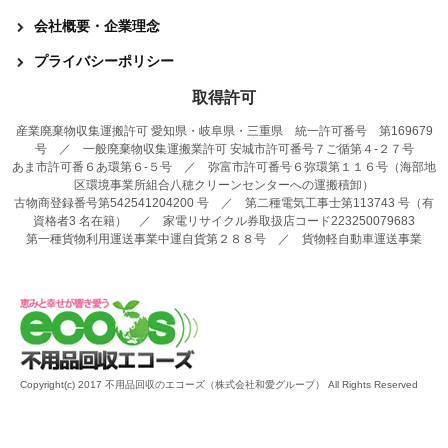
会社概要・企業理念
プライバシーポリシー
取得許可
産業廃棄物収集運搬許可 愛知県・岐阜県・三重県 統一許可番号 第169679
号 ／ 一般廃棄物収集運搬業許可 安城市許可番号７ご循第４-２７号
あま市許可番６あ環第６-５号 ／ 弥富市許可番号６弥環第１１６号（海部地
区環境事業所組合八穂クリーンセンターへの運搬積卸）
古物商登録番号第542541204200 号 ／ 第二種電気工事士第113743 号（有
資格者3 名在籍） ／ 家電リサイクル券取扱店コード223250079683
第一種貨物利用運送事業中運自貨第２８８号 ／ 貨物軽自動車運送事業
Copyright(c) 2017 不用品回収のエコーズ（株式会社和愛グループ） All Rights Reserved