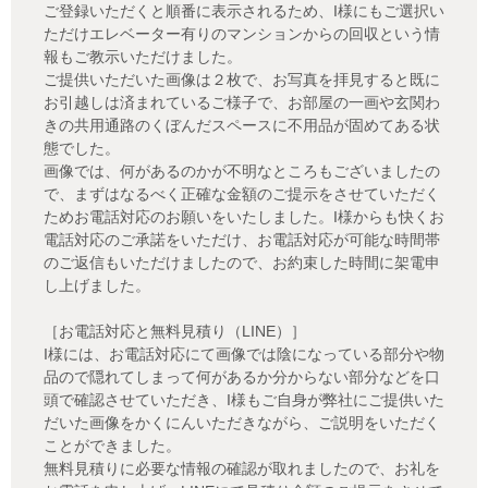
ご登録いただくと順番に表示されるため、I様にもご選択い
ただけエレベーター有りのマンションからの回収という情
報もご教示いただけました。
ご提供いただいた画像は２枚で、お写真を拝見すると既に
お引越しは済まれているご様子で、お部屋の一画や玄関わ
きの共用通路のくぼんだスペースに不用品が固めてある状
態でした。
画像では、何があるのかが不明なところもございましたの
で、まずはなるべく正確な金額のご提示をさせていただく
ためお電話対応のお願いをいたしました。I様からも快くお
電話対応のご承諾をいただけ、お電話対応が可能な時間帯
のご返信もいただけましたので、お約束した時間に架電申
し上げました。
［お電話対応と無料見積り（LINE）］
I様には、お電話対応にて画像では陰になっている部分や物
品ので隠れてしまって何があるか分からない部分などを口
頭で確認させていただき、I様もご自身が弊社にご提供いた
だいた画像をかくにんいただきながら、ご説明をいただく
ことができました。
無料見積りに必要な情報の確認が取れましたので、お礼を