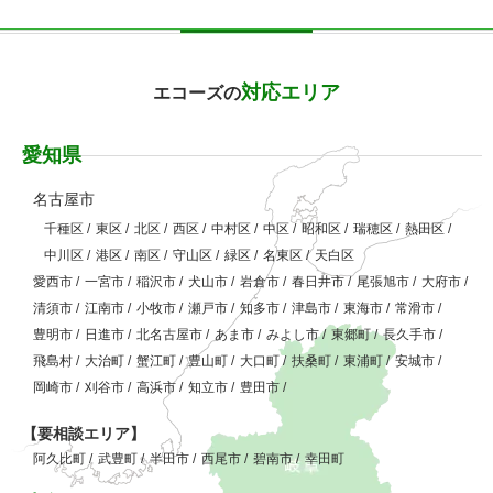
対応エリア
エコーズの
愛知県
名古屋市
千種区
/
東区
/
北区
/
西区
/
中村区
/
中区
/
昭和区
/
瑞穂区
/
熱田区
/
中川区
/
港区
/
南区
/
守山区
/
緑区
/
名東区
/
天白区
愛西市
/
一宮市
/
稲沢市
/
犬山市
/
岩倉市
/
春日井市
/
尾張旭市
/
大府市
/
清須市
/
江南市
/
小牧市
/
瀬戸市
/
知多市
/
津島市
/
東海市
/
常滑市
/
豊明市
/
日進市
/
北名古屋市
/
あま市
/
みよし市
/
東郷町
/
長久手市
/
飛島村
/
大治町
/
蟹江町
/
豊山町
/
大口町
/
扶桑町
/
東浦町
/
安城市
/
岡崎市
/
刈谷市
/
高浜市
/
知立市
/
豊田市
/
【要相談エリア】
阿久比町
/
武豊町
/
半田市
/
西尾市
/
碧南市
/
幸田町