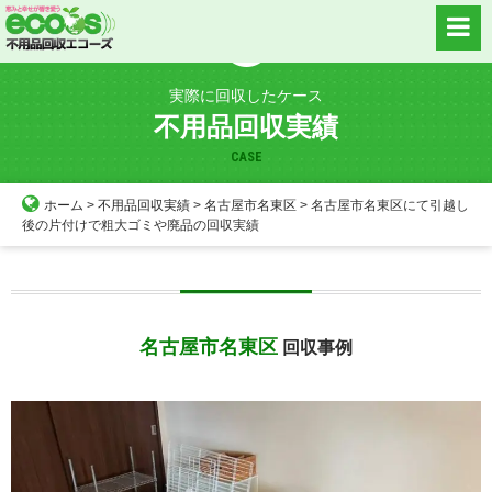
Skip
to
content
実際に回収したケース
不用品回収実績
CASE
ホーム
>
不用品回収実績
>
名古屋市名東区
>
名古屋市名東区にて引越し
後の片付けで粗大ゴミや廃品の回収実績
名古屋市名東区
回収事例