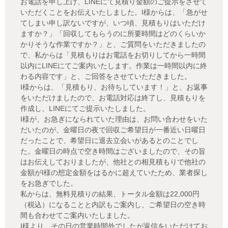
お電話を申し上げ、LINEにて見積り金額のご提示をさせて
いただくことをお伝えいたしました。I様からは、「急がせ
てしまい申し訳ないですが、いつ頃、見積もりはいただけ
ますか？」「回収してもらうのに所要時間はどのくらいか
かりそうな作業ですか？」と、ご質問をいただきましたの
で、私からは「見積もりはお電話をお切りしてから一時間
以内にLINEにてご案内いたします。作業は一時間以内に終
わる内容です」と、ご回答をさせていただきました。
I様からは、「見積もり、お待ちしています！」と、お返事
をいただけましたので、お電話対応は終了し、見積もりを
作成し、LINEにてご提示いたしました。
I様が、お急ぎになられていた理由は、お問い合わせをいた
だいたのが、金曜日の夜で回収ご希望日が一番近い日曜日
だったことで、希望日に退去立会いがあるとのことでし
た。金曜日の時点で空き時間はございましたので、その旨
はお伝えしておりましたが、他社との相見積もりで他社の
金額がI様の想定金額をはるかに超えていたため、業者探し
をお急ぎでした。
私からは、無料見積りの結果、トータル金額は22,000円
（税込）になることと内訳もご案内し、ご希望日の空き時
間も合わせてご案内いたしました。
I様より、その日の営業時間外でしたが返信をいただけてお