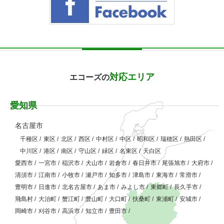
対応エリア
エコーズの
愛知県
名古屋市
千種区
/
東区
/
北区
/
西区
/
中村区
/
中区
/
昭和区
/
瑞穂区
/
熱田区
/
中川区
/
港区
/
南区
/
守山区
/
緑区
/
名東区
/
天白区
愛西市
/
一宮市
/
稲沢市
/
犬山市
/
岩倉市
/
春日井市
/
尾張旭市
/
大府市
/
清須市
/
江南市
/
小牧市
/
瀬戸市
/
知多市
/
津島市
/
東海市
/
常滑市
/
豊明市
/
日進市
/
北名古屋市
/
あま市
/
みよし市
/
東郷町
/
長久手市
/
飛島村
/
大治町
/
蟹江町
/
豊山町
/
大口町
/
扶桑町
/
東浦町
/
安城市
/
岡崎市
/
刈谷市
/
高浜市
/
知立市
/
豊田市
/