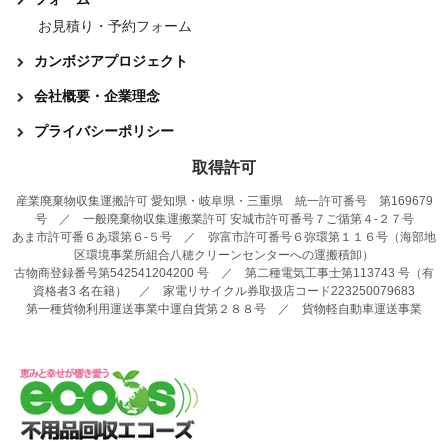
お見積り・予約フォーム
カンボジアプロジェクト
会社概要・企業理念
プライバシーポリシー
取得許可
産業廃棄物収集運搬許可 愛知県・岐阜県・三重県 統一許可番号 第169679
号 ／ 一般廃棄物収集運搬業許可 安城市許可番号７ご循第４-２７号
あま市許可番６あ環第６-５号 ／ 弥富市許可番号６弥環第１１６号（海部地
区環境事業所組合八穂クリーンセンターへの運搬積卸）
古物商登録番号第542541204200 号 ／ 第二種電気工事士第113743 号（有
資格者3 名在籍） ／ 家電リサイクル券取扱店コード223250079683
第一種貨物利用運送事業中運自貨第２８８号 ／ 貨物軽自動車運送事業