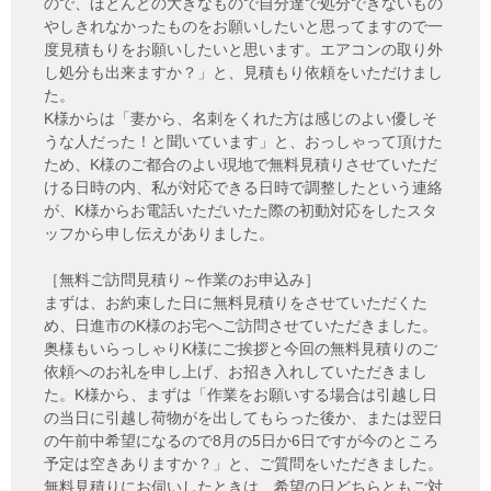
ので、ほとんどの大きなもので自分達で処分できないもの
やしきれなかったものをお願いしたいと思ってますので一
度見積もりをお願いしたいと思います。エアコンの取り外
し処分も出来ますか？」と、見積もり依頼をいただけまし
た。
K様からは「妻から、名刺をくれた方は感じのよい優しそ
うな人だった！と聞いています」と、おっしゃって頂けた
ため、K様のご都合のよい現地で無料見積りさせていただ
ける日時の内、私が対応できる日時で調整したという連絡
が、K様からお電話いただいたた際の初動対応をしたスタ
ッフから申し伝えがありました。
［無料ご訪問見積り～作業のお申込み］
まずは、お約束した日に無料見積りをさせていただくた
め、日進市のK様のお宅へご訪問させていただきました。
奥様もいらっしゃりK様にご挨拶と今回の無料見積りのご
依頼へのお礼を申し上げ、お招き入れしていただきまし
た。K様から、まずは「作業をお願いする場合は引越し日
の当日に引越し荷物がを出してもらった後か、または翌日
の午前中希望になるので8月の5日か6日ですが今のところ
予定は空きありますか？」と、ご質問をいただきました。
無料見積りにお伺いしたときは、希望の日どちらともご対