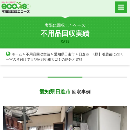
Skip
to
content
実際に回収したケース
不用品回収実績
CASE
ホーム
>
不用品回収実績
>
愛知県日進市
>
日進市 K様】引越後に2DK
一室の片付けで大型家財や粗大ゴミの処分と買取
愛知県日進市
回収事例