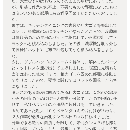
た。大型なものはもちろんそのままの場所にありました
が、引越し作業の効率上、不要なもので邪魔になったもの
はタンスのある部屋にある程度固めていただいておりまし
た。
まずは、キッチンダイニングの家具や粗大ゴミを搬出して
回収し、冷蔵庫のみにキッチンがなったところで、冷蔵庫
は買取品のため専用のパットで梱包してから運び出してト
ラックへと積み込みしました。その後、洗濯機は取り外し
て同様にパットや毛布で梱包してから積み込みをしまし
た。
次に、ダブルベッドのフレームを解体し、解体したパーツ
とマットレスを運び出して回収しました。寝室に見積もり
当初はあった粗大ゴミは、粗大ゴミを固めた部屋に移動し
てありましたので、寝室に関してはベッドを回収したら空
になりました。
タンスのある部屋に固めてある粗大ゴミは、１階のお部屋
からの回収のためほぼ一人作業が可能でしたので回収は任
せて、私はベランダの不用品の片付けをしていきました。
固めてあった粗大ゴミやベランダゴミの片付けが終わり、
２人作業が必要な婚礼タンス３棹の回収に移りました。
分離できる造りの箇所は分離して、婚礼タンス３棹も滞り
なく回収していきました。最後にエアコンの取り外し２基