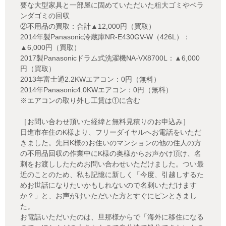
要な大型家具と一部屋に固めていただいた粗大ゴミやベラ
ンダゴミの回収
②不用品の買取：合計▲12,000円（買取）
2014年製Panasonic冷蔵庫NR-E430GV-W（426L）：
▲6,000円（買取）
2017製Panasonicドラム式洗濯機NA-VX8700L：▲6,000
円（買取）
2013年富士通2.2KWエアコン：0円（無料）
2014年Panasonic4.0KWエアコン：0円（無料）
※エアコンの取り外し工賃は①に含む
［お問い合わせ頂いた経緯と無料見積りのお申込み］
日進市在住のK様より、フリーダイヤルへお電話をいただ
きました。先日K様のお住いのマンションの他の住人の方
の不用品回収の作業中にK様の奥様からお声かけ頂け、名
刺をお渡ししたためお問い合わせいただけました。つい最
近のことのため、私も記憶に新しく「今度、引越しするた
めお世話になりたいかもしれないので名刺いただけます
か？」と、お声がけいただいた方とすぐにピンときまし
た。
お電話いただいたのは、旦那様からで「海外に移住になる