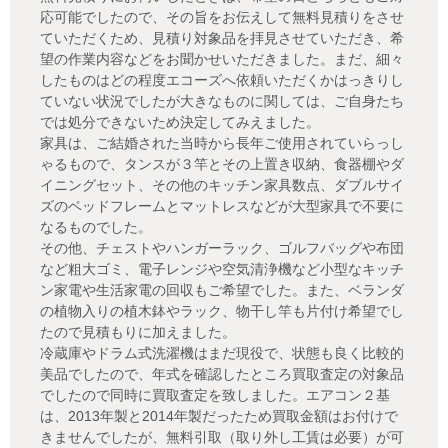
応可能でしたので、その旨をお伝えして無料見積りをさせ
ていただくため、見積り対象品を拝見させていただき、希
望の作業内容などをお聞かせいただきました。まだ、細々
したものはどの程度エコーズへ依頼いただくかはっきりし
ていない状況でしたが大きなものに関しては、ご自身たち
では処分できないため決定してみえました。
家具は、ご結婚された当時から長年ご使用されていらっし
ゃるもので、タンスが３竿とその上置き収納、食器棚やダ
イニングセット、その他のキッチン家具数点、ダブルサイ
ズのベッドフレームとマットレスなどが大型家具で不要に
なるものでした。
その他、チェストやハンガーラック、ゴルフバッグや布団
など粗大ゴミ、電子レンジや空気清浄機など小型なキッチ
ン家電や生活家電の回収もご希望でした。また、ベランダ
の植物入りの植木鉢やラック、物干し竿も片付け希望でし
たので見積もりに加えました。
冷蔵庫やドラム式洗濯機はまだ現役で、状態も良く比較的
美品でしたので、年式を確認したところ買取査定の対象品
でしたので同時に買取査定を致しました。エアコン２基
は、2013年製と2014年製だったため買取金額はお付けで
きませんでしたが、無料引取（取り外し工賃は必要）が可