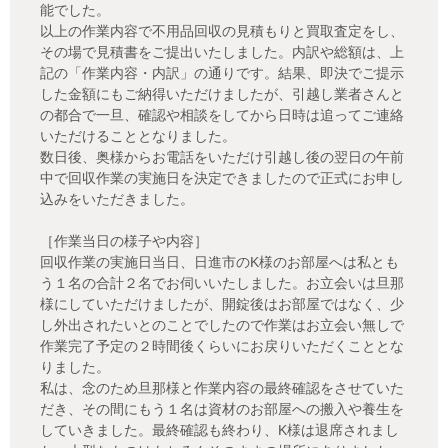
能でした。
以上の作業内容で不用品回収の見積もりと買取査定をし、
その場で見積書をご提出いたしました。内訳や総額は、上
記の「作業内容・内訳」の通りです。結果、即決でご提示
した金額にもご納得いただけましたが、引越し業者さんと
の都合で一旦、確認や相談をしてから日時は追ってご連絡
いただけることとなりました。
数日後、奥様からお電話をいただけ引越し後の翌日の午前
中で回収作業の実施日を決定できましたので正式にお申し
込みをいただきました。
［作業当日の様子や内容］
回収作業の実施日当日、日進市のK様のお部屋へは私とも
う１名の合計２名でお伺いいたしました。お立会いは旦那
様にしていただけましたが、開錠後はお部屋ではなく、少
し外出されたいとのことでしたので作業はお立会い無しで
作業完了予定の２時間後くらいにお戻りいただくこととな
りました。
私は、念のため旦那様と作業内容の最終確認をさせていた
だき、その間にもう１名は資材のお部屋への搬入や養生を
していきました。最終確認も終わり、K様は退席されまし