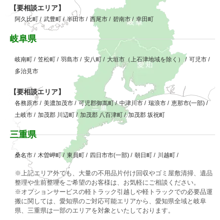
【要相談エリア】
阿久比町
/
武豊町
/
半田市
/
西尾市
/
碧南市
/
幸田町
岐阜県
岐南町
/
笠松町
/
羽島市
/
安八町
/
大垣市（上石津地域を除く）
/
可児市
/
多治見市
【要相談エリア】
各務原市
/
美濃加茂市
/
可児郡御嵩町
/
中津川市
/
瑞浪市
/
恵那市(一部)
/
土岐市
/
加茂郡 川辺町
/
加茂郡 八百津町
/
加茂郡 坂祝町
三重県
桑名市
/
木曽岬町
/
東員町
/
四日市市(一部)
/
朝日町
/
川越町
/
※上記エリア外でも、大量の不用品片付け回収やゴミ屋敷清掃、遺品
整理や生前整理をご希望のお客様は、お気軽にご相談ください。
※オプションサービスの軽トラック引越しや軽トラックでの必要品運
搬に関しては、愛知県のご対応可能エリアから、愛知県全域と岐阜
県、三重県は一部のエリアを対象といたしております。