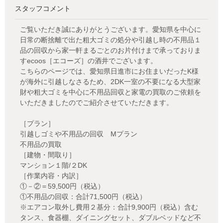
スタッフコメント
ご覧いただき誠にありがとうございます。愛知県を中心に
日常の断捨離で出た粗大ゴミの処分や引越し時の不用品１
品の回収から家一軒まるごとのお片付けまで承っておりま
すecoos［エコーズ］の酒井でございます。
こちらのページでは、愛知県日進市にお住まいだったK様
が海外に引越しなさるため、2DK一室の不要になる大型家
財や粗大ゴミを中心に不用品回収と家電の買取のご依頼を
いただきましたのでご紹介させていただきます。
［プラン］
引越しゴミや不用品の回収 Mプラン
不用品の買取
［建物・間取り］
マンション１階/２DK
［作業内容・内訳］
①－②＝59,500円（税込）
①不用品の回収：合計71,500円（税込）
※エアコン取外し費用２基分：合計9,900円（税込）含む
タンス、食器棚、ダイニングセット、ダブルベッドなど不