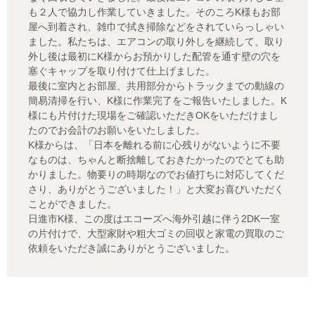
も２人で協力し作業していきました。そのころK様もお部
屋へ到着され、雑巾で拭き掃除などをされていらっしゃい
ました。私たちは、エアコンの取り外しを継続して、取り
外し後は最初にK様からお預かりした配管を通す壁の穴を
塞ぐキャップを取り付けて仕上げました。
最後に室内とお部屋、共用部分からトラックまでの動線の
簡易清掃を行い、K様に作業完了をご報告いたしました。K
様にも片付けた現場をご確認いただきOKをいただけまし
たのでお会計のお願いをいたしました。
K様からは、「日本を離れる前に心残りがないように不要
なものは、ちゃんと断捨離しておきたかったのでとても助
かりました。物要りの時期なのでお値打ちに対応してくだ
さり、ありがとうございました！」と大変お喜びいただく
ことができました。
日進市K様、この度はエコーズへ海外引越に伴う2DK一室
の片付けで、大型家財や粗大ゴミの回収と家電の買取のご
依頼をいただき誠にありがとうございました。