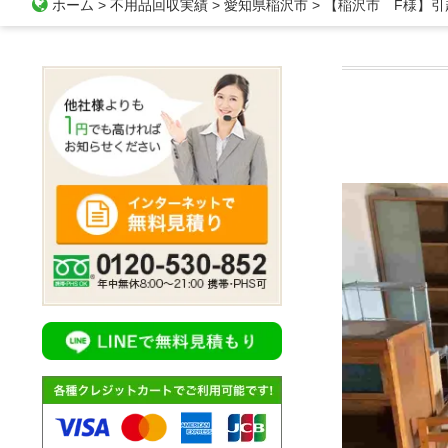
ホーム
>
不用品回収実績
>
愛知県稲沢市
>
【稲沢市 F様】