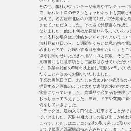
いただきました。
その他、弊社がヴィンテージ家具やアンティーク
で、昭和レトロのデスクとキャビネットも買取さ
加えて、名古屋市北区の戸建て1階まで冷蔵庫と
させていただきました。その場で見積書を作成し
なりました。他にも何社か見積りを取っていらっ
きご依頼の場合はご連絡をいただけるということ
無料見積り日から、１週間後くらいに私の携帯電
めましたので、お願いする日を決めたい！」とご
望をお聞かせいただき不用品回収と買取、そして
見積書にも注意事項として記載はさせていただい
で、作業開始前の5時間以上前に電源をoffしてい
だくことを改めてお願いいたしました。
作業の実施日当日、わたしを含め3名で稲沢市の
拝見すると画像のように大きな家財以外の粗大ゴ
状態になっていました。貴重品や必要品を整理し
おっしゃってみえました。早速、ドアや玄関に養
備をしていきました。
トラックは、建物入り口付近に駐車することがで
ていきました。家財や粗大ゴミの運び出しが終わ
ころで、わたしはエアコン2基の取り外しに取り
えて冷蔵庫と洗濯機の積み込みをいたしました。