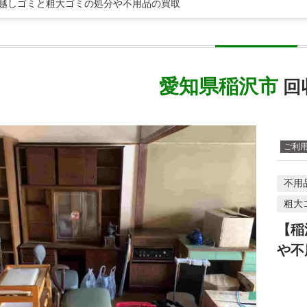
引越しゴミと粗大ゴミの処分や不用品の買取
愛知県稲沢市
回
ご利
不用
粗大
【稲
や不