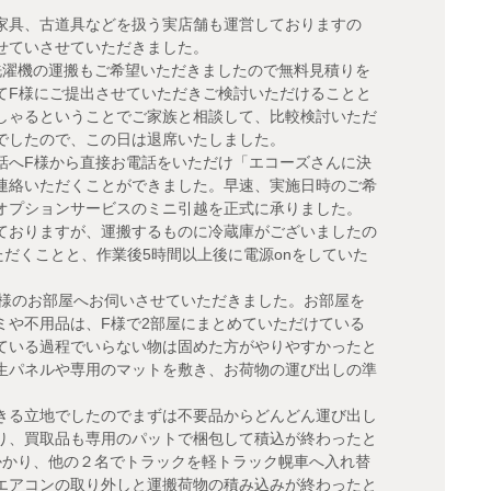
家具、古道具などを扱う実店舗も運営しておりますの
せていさせていただきました。
洗濯機の運搬もご希望いただきましたので無料見積りを
てF様にご提出させていただきご検討いただけることと
しゃるということでご家族と相談して、比較検討いただ
でしたので、この日は退席いたしました。
話へF様から直接お電話をいただけ「エコーズさんに決
連絡いただくことができました。早速、実施日時のご希
オプションサービスのミニ引越を正式に承りました。
ておりますが、運搬するものに冷蔵庫がございましたの
ただくことと、作業後5時間以上後に電源onをしていた
F様のお部屋へお伺いさせていただきました。お部屋を
ミや不用品は、F様で2部屋にまとめていただけている
ている過程でいらない物は固めた方がやりやすかったと
生パネルや専用のマットを敷き、お荷物の運び出しの準
きる立地でしたのでまずは不要品からどんどん運び出し
り、買取品も専用のパットで梱包して積込が終わったと
かかり、他の２名でトラックを軽トラック幌車へ入れ替
エアコンの取り外しと運搬荷物の積み込みが終わったと