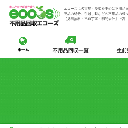
Skip
エコーズは名古屋・愛知を中心に不用品
to
廃品の処分、引越し時などの不用品の様
content
【見積無料・迅速丁寧・明朗会計】で高
不用品回収一覧
生前