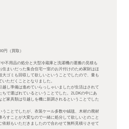
00円（買取）
財や不用品の処分と大型冷蔵庫と洗濯機の運搬の見積も
お住まいだった集合住宅一室のお片付けのため家財はほ
粗大ゴミも回収して欲しいということでしたので、量も
ていただくこととなりました。
引越し準備は進めていらっしゃいましたが生活はされて
ちで運ばれているということでした。2LDKの中にあ
など家具類は引越しを機に新調されるということでした
いうことでしたが、衣装ケール多数や絨毯、木材の廃材
降ろすことが大変なので一緒に処分して欲しいとのこと
ご依頼もいただきましたので合わせて無料見積りさせて