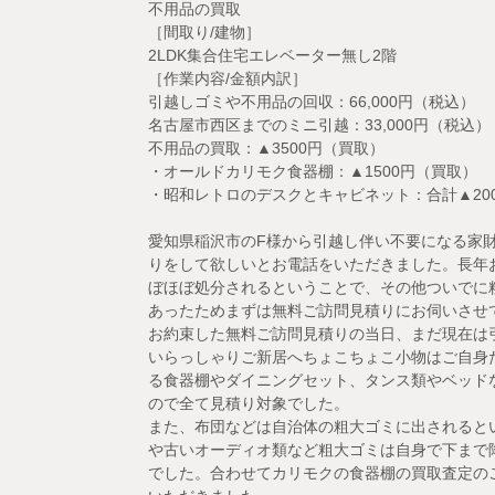
不用品の買取
［間取り/建物］
2LDK集合住宅エレベーター無し2階
［作業内容/金額内訳］
引越しゴミや不用品の回収：66,000円（税込）
名古屋市西区までのミニ引越：33,000円（税込）
不用品の買取：▲3500円（買取）
・オールドカリモク食器棚：▲1500円（買取）
・昭和レトロのデスクとキャビネット：合計▲20
愛知県稲沢市のF様から引越し伴い不要になる家
りをして欲しいとお電話をいただきました。長年
ぼほぼ処分されるということで、その他ついでに
あったためまずは無料ご訪問見積りにお伺いさせ
お約束した無料ご訪問見積りの当日、まだ現在は
いらっしゃりご新居へちょこちょこ小物はご自身た
る食器棚やダイニングセット、タンス類やベッド
ので全て見積り対象でした。
また、布団などは自治体の粗大ゴミに出されると
や古いオーディオ類など粗大ゴミは自身で下まで
でした。合わせてカリモクの食器棚の買取査定の