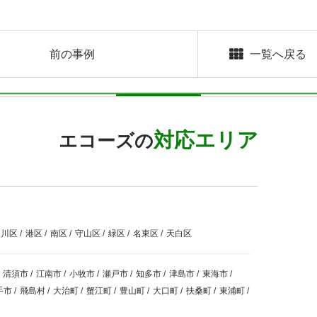
前の事例
一覧へ戻る
対応エリア
エコーズの
中川区
/
港区
/
南区
/
守山区
/
緑区
/
名東区
/
天白区
清須市
/
江南市
/
小牧市
/
瀬戸市
/
知多市
/
津島市
/
東海市
/
手市
/
飛島村
/
大治町
/
蟹江町
/
豊山町
/
大口町
/
扶桑町
/
東浦町
/