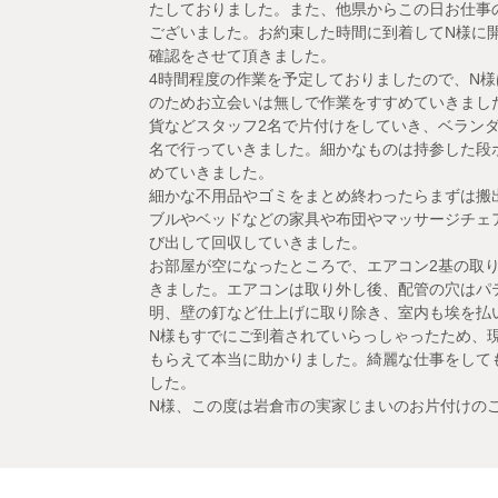
たしておりました。また、他県からこの日お仕事
ございました。お約束した時間に到着してN様に
確認をさせて頂きました。
4時間程度の作業を予定しておりましたので、N
のためお立会いは無しで作業をすすめていきまし
貨などスタッフ2名で片付けをしていき、ベラン
名で行っていきました。細かなものは持参した段
めていきました。
細かな不用品やゴミをまとめ終わったらまずは搬
ブルやベッドなどの家具や布団やマッサージチェ
び出して回収していきました。
お部屋が空になったところで、エアコン2基の取
きました。エアコンは取り外し後、配管の穴はパ
明、壁の釘など仕上げに取り除き、室内も埃を払
N様もすでにご到着されていらっしゃったため、
もらえて本当に助かりました。綺麗な仕事をして
した。
N様、この度は岩倉市の実家じまいのお片付けの