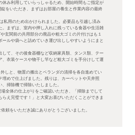
の休み利用していらっしゃるため、開始時間もご指定が
開錠をいただき、まずはお部屋の養生と作業内容の最終
様は私用のため出かけられました。必要品も引越し済み
た。まずは、室内や押し入れに残っている食器や生活雑
ダや玄関前の共用部分の廃品や粗大ゴミの片付けはも１
ボールや袋へと詰めていき運び出ししやすいようにまと
出して、その後食器棚など収納家具類、タンス類、テー
ア、衣装ケースや物干し竿など粗大ゴミを手分けして運
り外しと、物置の搬出とベランダの清掃を各自進めてい
テ埋めで仕上げました。残りは、カーペットや天井照
い、掃除機で掃除いたしました。
現場全体の仕上がりをご確認いただき、「掃除までして
もらえ完璧です！」と大変お喜びいただくことができま
ご依頼をいただき誠にありがとうございました。