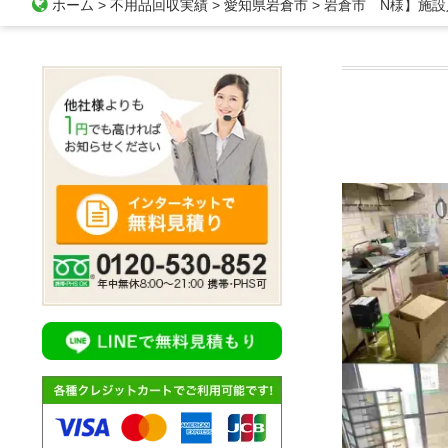
ホーム
>
不用品回収実績
>
愛知県岩倉市
>
岩倉市 N様】施