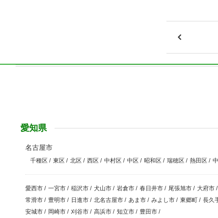
愛知県
名古屋市
千種区
/
東区
/
北区
/
西区
/
中村区
/
中区
/
昭和区
/
瑞穂区
/
熱田区
/
愛西市
/
一宮市
/
稲沢市
/
犬山市
/
岩倉市
/
春日井市
/
尾張旭市
/
大府市
/
常滑市
/
豊明市
/
日進市
/
北名古屋市
/
あま市
/
みよし市
/
東郷町
/
長久
安城市
/
岡崎市
/
刈谷市
/
高浜市
/
知立市
/
豊田市
/