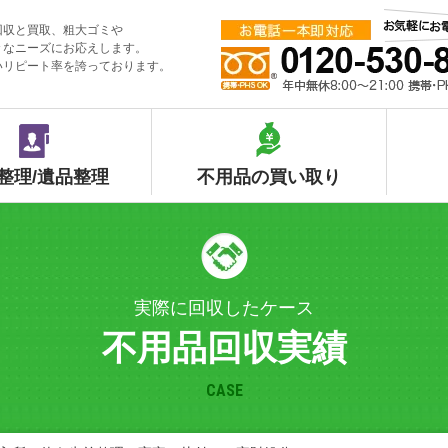
回収と買取、粗大ゴミや
々なニーズにお応えします。
いリピート率を誇っております。
整理/遺品整理
不用品の買い取り
実際に回収したケース
不用品回収実績
CASE