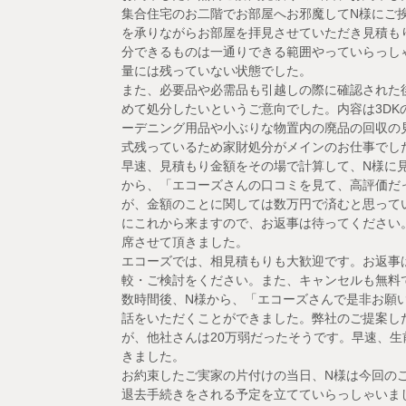
集合住宅のお二階でお部屋へお邪魔してN様にご
を承りながらお部屋を拝見させていただき見積も
分できるものは一通りできる範囲やっていらっし
量には残っていない状態でした。
また、必要品や必需品も引越しの際に確認された
めて処分したいというご意向でした。内容は3D
ーデニング用品や小ぶりな物置内の廃品の回収の
式残っているため家財処分がメインのお仕事でし
早速、見積もり金額をその場で計算して、N様に
から、「エコーズさんの口コミを見て、高評価だ
が、金額のことに関しては数万円で済むと思って
にこれから来ますので、お返事は待ってください
席させて頂きました。
エコーズでは、相見積もりも大歓迎です。お返事
較・ご検討をください。また、キャンセルも無料
数時間後、N様から、「エコーズさんで是非お願
話をいただくことができました。弊社のご提案した金
が、他社さんは20万弱だったそうです。早速、
きました。
お約束したご実家の片付けの当日、N様は今回の
退去手続きをされる予定を立てていらっしゃいま