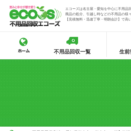
Skip
エコーズは名古屋・愛知を中心に不用品
to
廃品の処分、引越し時などの不用品の様
content
【見積無料・迅速丁寧・明朗会計】で高
不用品回収一覧
生前