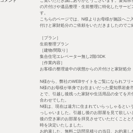
コメント
ご覧いただき誠にありがとうございます。愛知県
の片付けや遺品整理・生前整理に特化したサービ
す。
こちらのページでは、N様よりお母様が施設へご
付けと家財処分のご依頼をいただきましたのでご
［プラン］
生前整理プラン
［建物/間取り］
集合住宅エレベーター無し2階/3DK
［作業内容］
お客様の整理途中の状態からの片付けと家財処分
N様から、弊社のWEBサイトをご覧になられフ
N様のお母様が単身でお住まいだった愛知県岩倉
とで、引越し後残った家財や生活用品の全てを片
合わせでした。
N様は、現在は遠方に住まれていらっしゃるとい
っしゃいました。引越し後のお部屋を見て欲しい
後の空き家のお部屋を拝見させていただくことと
時を決定いたしました。
お約束した、無料ご訪問見積りの当日、お約束し