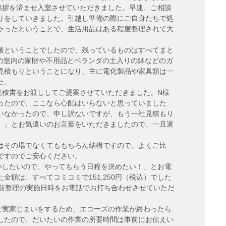
挨拶を済ませ入室させていただきました。早速、ご相談
りをしていきました。引越し準備の際にご自身たちで処
ゃったということで、生活用品はある程度整理されて大
後ということでしたので、残っているものはすべてまと
Kの室内の家財や不用品とベランダの土入りの鉢などのガ
見積もりということになり、主に電化製品や家具類は一
た。
見積書をお渡ししてご提案させていただきました。N様
ったので、ここなら心配はいらないと思っていました
いなかったので、申し訳ないですが、もう一社見積もり
。」とお気遣いのお言葉をいただきましたので、一旦退
はその場でなくてももちろん結構ですので、よくご比
ですのでご安心ください。
いしたいので、やってもらう日程を決めたい！」とお電
額は、すべてコミコミで151,250円（税込）でした
生前整理の実施日時をお電話でお打ち合わせさせていただ
ご実家じまいをするため、エコーズの作業が終わったら
したので、だいたいの作業の所要時間は事前にお伝えい