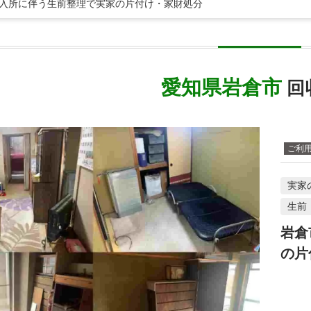
設入所に伴う生前整理で実家の片付け・家財処分
愛知県岩倉市
回
ご利
実家
生前
岩倉
の片