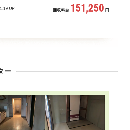
151,250
1.19 UP
回収料金
円
ター