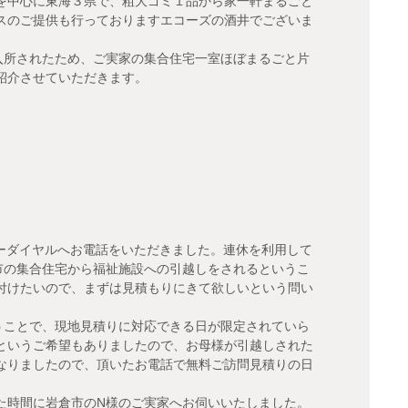
を中心に東海３県で、粗大ゴミ１品から家一軒まるごと
スのご提供も行っておりますエコーズの酒井でございま
入所されたため、ご実家の集合住宅一室ほぼまるごと片
紹介させていただきます。
リーダイヤルへお電話をいただきました。連休を利用して
市の集合住宅から福祉施設への引越しをされるというこ
付けたいので、まずは見積もりにきて欲しいという問い
うことで、現地見積りに対応できる日が限定されていら
というご希望もありましたので、お母様が引越しされた
なりましたので、頂いたお電話で無料ご訪問見積りの日
た時間に岩倉市のN様のご実家へお伺いいたしました。