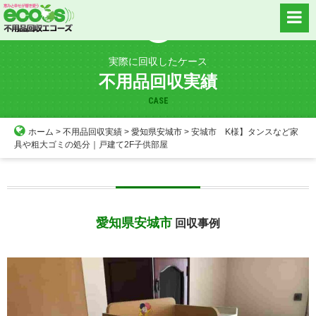
Skip
to
content
実際に回収したケース
不用品回収実績
CASE
ホーム
>
不用品回収実績
>
愛知県安城市
>
安城市 K様】タンスなど家
具や粗大ゴミの処分｜戸建て2F子供部屋
愛知県安城市
回収事例