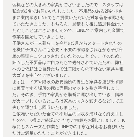
習机などの大きめの家具がございましたので、スタッフは
私含め2名でお伺いいたしました。不用品のある2階へKさ
まに案内頂きLINEでもご提供いただいた対象品を確認させ
ていただきました。もちろん、見積もり後に追加料金はい
ただくことはございませんので、LINEでご案内した金額で
作業を開始していきました。
子供さんが一人暮らしを今年の3月からスタートされたの
を機に子供さんにも必要・不要の確認をされながら子供部
屋の整理をコツコツされていたとのことです。そのため、
細々した不要品はご自身たちで処分されていたため、弊社
へのご依頼はご自身たちでは二階からの下せない家具や粗
大ゴミを中心でございました。
まずは、ドアや階段の必要箇所の養生と家具を運び出す際
に仮置きする場所の床に専用のマットを敷き準備しまし
た。その後、手前の家具から順番に運び出していき、階段
がカーブしているところは家具の向きを変えるなどして工
夫して運び出し回収いたしました。
ご依頼いただいた全ての不用品の回収を滞りなく終えまし
たので、K様にご確認いただきご精算をお願いしました。K
様にもスムーズな作業とLINEでの丁寧な対応をお喜びいた
だけご満足いただくことができました。