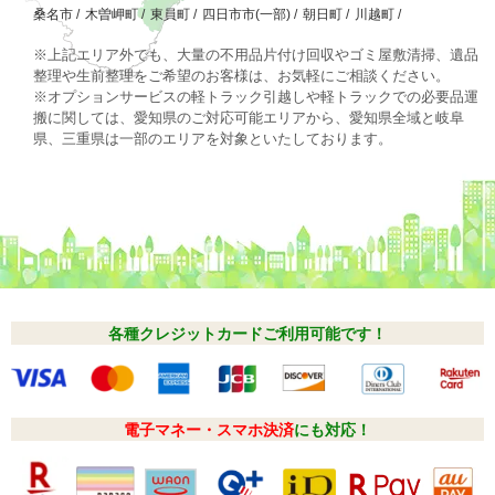
桑名市
/
木曽岬町
/
東員町
/
四日市市(一部)
/
朝日町
/
川越町
/
※上記エリア外でも、大量の不用品片付け回収やゴミ屋敷清掃、遺品
整理や生前整理をご希望のお客様は、お気軽にご相談ください。
※オプションサービスの軽トラック引越しや軽トラックでの必要品運
搬に関しては、愛知県のご対応可能エリアから、愛知県全域と岐阜
県、三重県は一部のエリアを対象といたしております。
各種クレジットカードご利用可能です！
電子マネー・スマホ決済
にも対応！