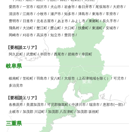
愛西市
/
一宮市
/
稲沢市
/
犬山市
/
岩倉市
/
春日井市
/
尾張旭市
/
大府市
/
清須市
/
江南市
/
小牧市
/
瀬戸市
/
知多市
/
津島市
/
東海市
/
常滑市
/
豊明市
/
日進市
/
北名古屋市
/
あま市
/
みよし市
/
東郷町
/
長久手市
/
飛島村
/
大治町
/
蟹江町
/
豊山町
/
大口町
/
扶桑町
/
東浦町
/
安城市
/
岡崎市
/
刈谷市
/
高浜市
/
知立市
/
豊田市
/
【要相談エリア】
阿久比町
/
武豊町
/
半田市
/
西尾市
/
碧南市
/
幸田町
岐阜県
岐南町
/
笠松町
/
羽島市
/
安八町
/
大垣市（上石津地域を除く）
/
可児市
/
多治見市
【要相談エリア】
各務原市
/
美濃加茂市
/
可児郡御嵩町
/
中津川市
/
瑞浪市
/
恵那市(一部)
/
土岐市
/
加茂郡 川辺町
/
加茂郡 八百津町
/
加茂郡 坂祝町
三重県