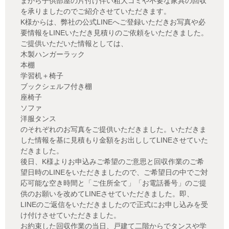
まから子供部屋の片付け伴い粗大ゴミや不要な家具の回収
を承りましたのでご紹介させていただきます。
K様からは、弊社の公式LINEへご登録いただきお写真や必
要情報をLINEいただき見積りのご依頼をいただきました。
ご提供いただいた情報としては、
木製ハンガーラック
本棚
学習机＋椅子
ブックシェルフ付き棚
座椅子
ソファ
洋服タンス
のそれぞれのお写真をご提供いただきました。いただきま
した情報を基に見積もり金額をお出ししてLINEさせていた
だきました。
後日、K様よりお申込みご希望のご意思と回収作業のご希
望日時のLINEをいただきましたので、ご希望日の中でご対
応可能な空き時間と「ご住所全て」「お電話番号」のご提
供のお願いを改めてLINEさせていただきました。即、
LINEのご返信をいただきましたので正式にお申し込みを受
け付けさせていただきました。
お約束した回収作業の当日、戸建て二階からでタンスや学