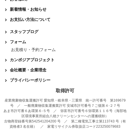
新着情報・お知らせ
お支払い方法について
スタッフブログ
フォーム
お見積り・予約フォーム
カンボジアプロジェクト
会社概要・企業理念
プライバシーポリシー
取得許可
産業廃棄物収集運搬許可 愛知県・岐阜県・三重県 統一許可番号 第169679
号 ／ 一般廃棄物収集運搬業許可 安城市許可番号７ご循第４-２７号
あま市許可番６あ環第６-５号 ／ 弥富市許可番号６弥環第１１６号（海部地
区環境事業所組合八穂クリーンセンターへの運搬積卸）
古物商登録番号第542541204200 号 ／ 第二種電気工事士第113743 号（有
資格者3 名在籍） ／ 家電リサイクル券取扱店コード223250079683