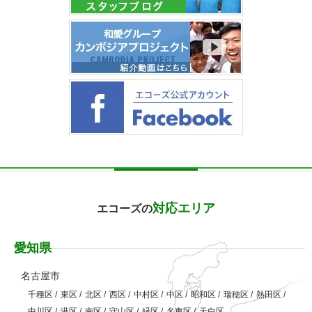
対応エリア
エコーズの
愛知県
名古屋市
千種区
/
東区
/
北区
/
西区
/
中村区
/
中区
/
昭和区
/
瑞穂区
/
熱田区
/
中川区
/
港区
/
南区
/
守山区
/
緑区
/
名東区
/
天白区