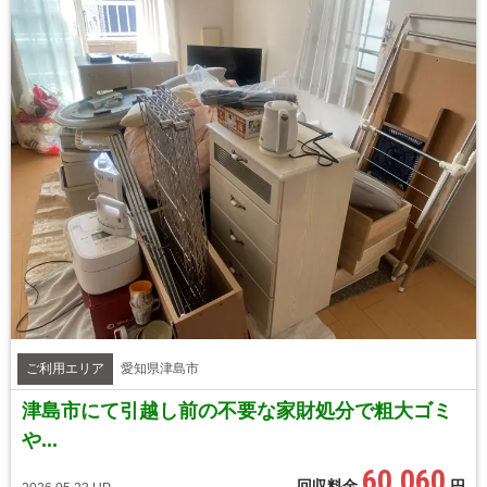
ご利用エリア
愛知県津島市
津島市にて引越し前の不要な家財処分で粗大ゴミ
や...
60,060
回収料金
円