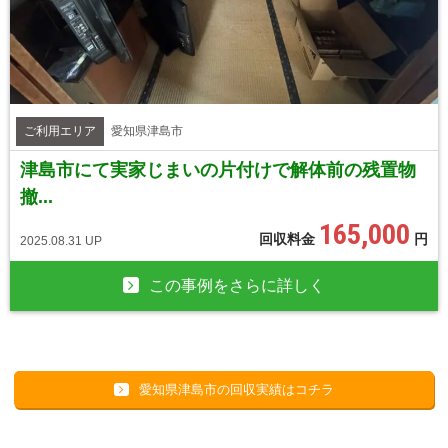
ご利用エリア
愛知県津島市
津島市にて実家じまいの片付けで解体前の残置物
撤...
165,000
回収料金
円
2025.08.31 UP
この事例をさらに詳しく
愛知県津島市の回収実績はコチラ