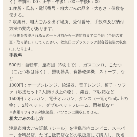
く）午前9：00～正午・午後1：00～午後5：00
1.住所・氏名・電話番号・粗大ごみの品名・大きさ・個数を
伝える。
2.収集日、粗大ごみを出す場所、受付番号、手数料及び納付
方法の案内があります。
※収集を希望される日の一ヶ月前から一週間前までに予約（予約の変
更・取り消し）してください。収集日はプラスチック製容器包装の収集
にになります。
手数料
500円：自転車、座布団（5枚まで）、ガスコンロ、こたつ
（こたつ板は除く）、照明器具、食器乾燥機、ストーブ、な
ど
1000円：オーブンレンジ、給湯器、電子レンジ、椅子・ソフ
ァ（応接セット2人掛け以上の物）、鏡台、下駄箱など
1500円：オルガン、電子オルガン、タンス（一辺が1m以上の
物）、2段ベット、ダブルベットフレーム、両袖机など
※家電リサイクル対象製品、パソコンは回収しません。
粗大ごみの出し方
津島市粗大ごみ証紙（シール）を津島市内コンビニ、スーパ
ー、食料品店、たばこ販売店などの取扱店にて購入し、氏名