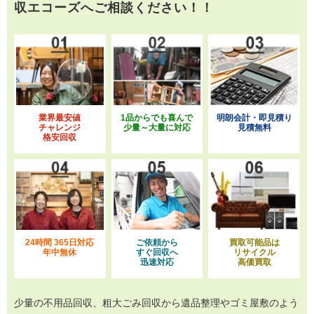
収エコーズへご相談ください！！
業界最安値
1品からでも喜んで
明朗会計・即見積り
チャレンジ
少量～大量に対応
見積無料
格安回収
24時間 365日対応
ご依頼から
買取可能品は
年中無休
すぐ回収へ
リサイクル
迅速対応
高価買取
少量の不用品回収、粗大ごみ回収から遺品整理やゴミ屋敷のよう