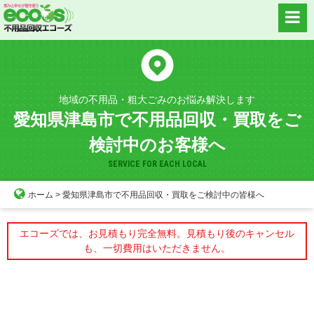
Skip
to
content
地域の不用品・粗大ごみのお悩み解決します
愛知県津島市で不用品回収・買取をご
検討中のお客様へ
SERVICE FOR EACH LOCAL
ホーム
>
愛知県津島市で不用品回収・買取をご検討中の皆様へ
エコーズでは、お見積もり完全無料。見積もり後のキャンセル
も、一切費用はいただきません。