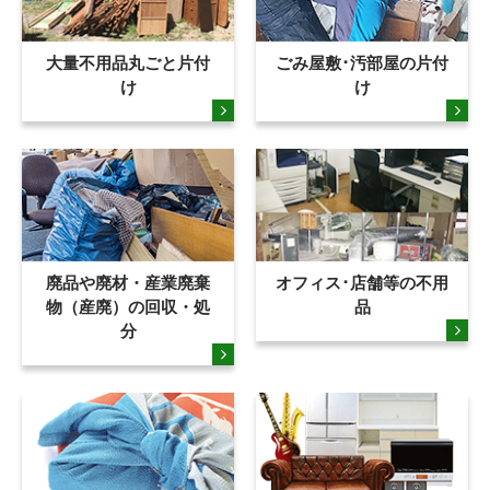
大量不用品丸ごと片付
ごみ屋敷･汚部屋の片付
け
け
廃品や廃材・産業廃棄
オフィス･店舗等の不用
物（産廃）の回収・処
品
分