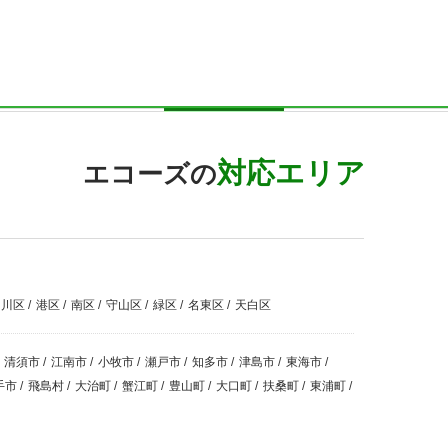
対応エリア
エコーズの
中川区
/
港区
/
南区
/
守山区
/
緑区
/
名東区
/
天白区
清須市
/
江南市
/
小牧市
/
瀬戸市
/
知多市
/
津島市
/
東海市
/
手市
/
飛島村
/
大治町
/
蟹江町
/
豊山町
/
大口町
/
扶桑町
/
東浦町
/