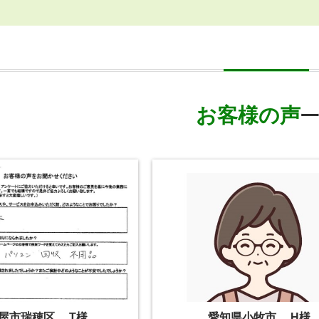
お客様の声
一
屋市瑞穂区 T様
愛知県小牧市 H様