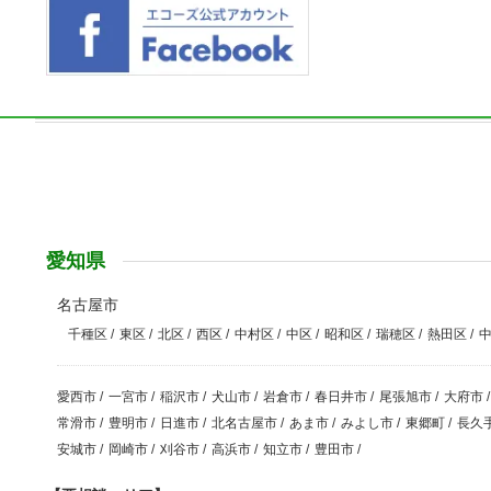
愛知県
名古屋市
千種区
/
東区
/
北区
/
西区
/
中村区
/
中区
/
昭和区
/
瑞穂区
/
熱田区
/
愛西市
/
一宮市
/
稲沢市
/
犬山市
/
岩倉市
/
春日井市
/
尾張旭市
/
大府市
/
常滑市
/
豊明市
/
日進市
/
北名古屋市
/
あま市
/
みよし市
/
東郷町
/
長久
安城市
/
岡崎市
/
刈谷市
/
高浜市
/
知立市
/
豊田市
/