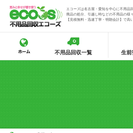
Skip
エコーズは名古屋・愛知を中心に不用品
to
廃品の処分、引越し時などの不用品の様
content
【見積無料・迅速丁寧・明朗会計】で高
不用品回収一覧
生前