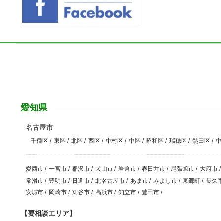
愛知県
名古屋市
千種区
/
東区
/
北区
/
西区
/
中村区
/
中区
/
昭和区
/
瑞穂区
/
熱田区
/
愛西市
/
一宮市
/
稲沢市
/
犬山市
/
岩倉市
/
春日井市
/
尾張旭市
/
大府市
/
常滑市
/
豊明市
/
日進市
/
北名古屋市
/
あま市
/
みよし市
/
東郷町
/
長久
安城市
/
岡崎市
/
刈谷市
/
高浜市
/
知立市
/
豊田市
/
【要相談エリア】