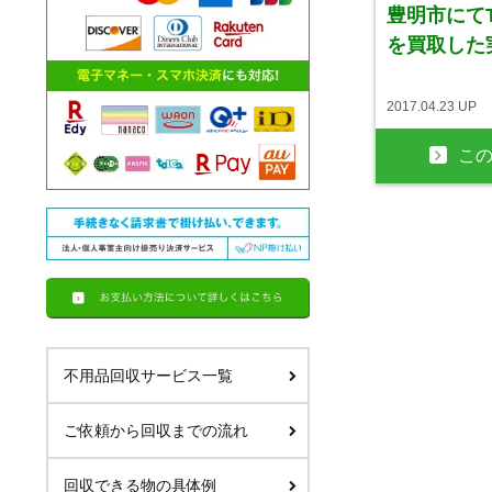
豊明市にてTO
を買取した
2017.04.23 UP
こ
不用品回収サービス一覧
ご依頼から回収までの流れ
回収できる物の具体例