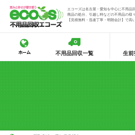
Skip
エコーズは名古屋・愛知を中心に不用品
to
廃品の処分、引越し時などの不用品の様
content
【見積無料・迅速丁寧・明朗会計】で高
不用品回収一覧
生前