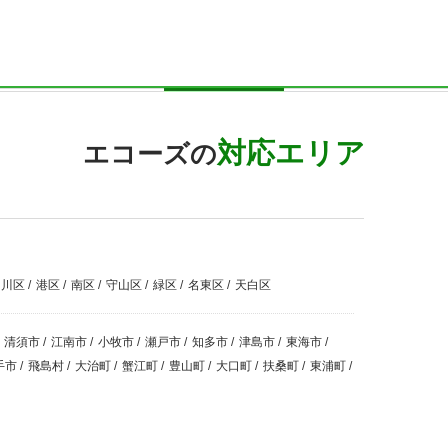
対応エリア
エコーズの
中川区
/
港区
/
南区
/
守山区
/
緑区
/
名東区
/
天白区
清須市
/
江南市
/
小牧市
/
瀬戸市
/
知多市
/
津島市
/
東海市
/
手市
/
飛島村
/
大治町
/
蟹江町
/
豊山町
/
大口町
/
扶桑町
/
東浦町
/