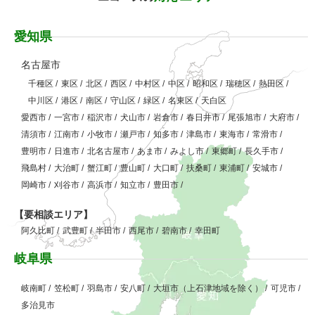
愛知県
名古屋市
千種区
/
東区
/
北区
/
西区
/
中村区
/
中区
/
昭和区
/
瑞穂区
/
熱田区
/
中川区
/
港区
/
南区
/
守山区
/
緑区
/
名東区
/
天白区
愛西市
/
一宮市
/
稲沢市
/
犬山市
/
岩倉市
/
春日井市
/
尾張旭市
/
大府市
/
清須市
/
江南市
/
小牧市
/
瀬戸市
/
知多市
/
津島市
/
東海市
/
常滑市
/
豊明市
/
日進市
/
北名古屋市
/
あま市
/
みよし市
/
東郷町
/
長久手市
/
飛島村
/
大治町
/
蟹江町
/
豊山町
/
大口町
/
扶桑町
/
東浦町
/
安城市
/
岡崎市
/
刈谷市
/
高浜市
/
知立市
/
豊田市
/
【要相談エリア】
阿久比町
/
武豊町
/
半田市
/
西尾市
/
碧南市
/
幸田町
岐阜県
岐南町
/
笠松町
/
羽島市
/
安八町
/
大垣市（上石津地域を除く）
/
可児市
/
多治見市