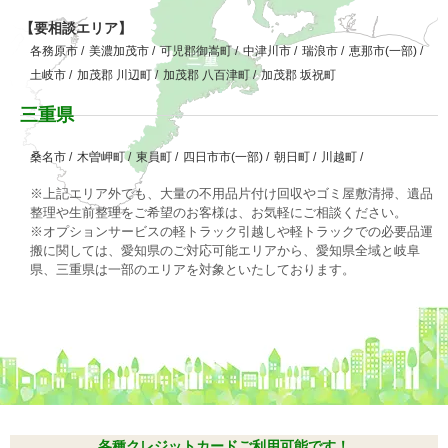
【要相談エリア】
各務原市
/
美濃加茂市
/
可児郡御嵩町
/
中津川市
/
瑞浪市
/
恵那市(一部)
/
土岐市
/
加茂郡 川辺町
/
加茂郡 八百津町
/
加茂郡 坂祝町
三重県
桑名市
/
木曽岬町
/
東員町
/
四日市市(一部)
/
朝日町
/
川越町
/
※上記エリア外でも、大量の不用品片付け回収やゴミ屋敷清掃、遺品
整理や生前整理をご希望のお客様は、お気軽にご相談ください。
※オプションサービスの軽トラック引越しや軽トラックでの必要品運
搬に関しては、愛知県のご対応可能エリアから、愛知県全域と岐阜
県、三重県は一部のエリアを対象といたしております。
各種クレジットカードご利用可能です！