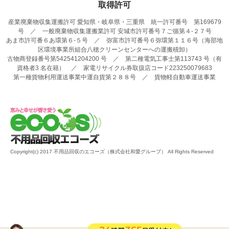
取得許可
産業廃棄物収集運搬許可 愛知県・岐阜県・三重県 統一許可番号 第169679
号 ／ 一般廃棄物収集運搬業許可 安城市許可番号７ご循第４-２７号
あま市許可番６あ環第６-５号 ／ 弥富市許可番号６弥環第１１６号（海部地
区環境事業所組合八穂クリーンセンターへの運搬積卸）
古物商登録番号第542541204200 号 ／ 第二種電気工事士第113743 号（有
資格者3 名在籍） ／ 家電リサイクル券取扱店コード223250079683
第一種貨物利用運送事業中運自貨第２８８号 ／ 貨物軽自動車運送事業
Copyright(c) 2017 不用品回収のエコーズ（株式会社和愛グループ） All Rights Reserved