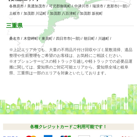
各務原市
/
美濃加茂市
/
可児郡御嵩町
/
中津川市
/
瑞浪市
/
恵那市(一部)
/
土岐市
/
加茂郡 川辺町
/
加茂郡 八百津町
/
加茂郡 坂祝町
三重県
桑名市
/
木曽岬町
/
東員町
/
四日市市(一部)
/
朝日町
/
川越町
/
※上記エリア外でも、大量の不用品片付け回収やゴミ屋敷清掃、遺品
整理や生前整理をご希望のお客様は、お気軽にご相談ください。
※オプションサービスの軽トラック引越しや軽トラックでの必要品運
搬に関しては、愛知県のご対応可能エリアから、愛知県全域と岐阜
県、三重県は一部のエリアを対象といたしております。
各種クレジットカードご利用可能です！