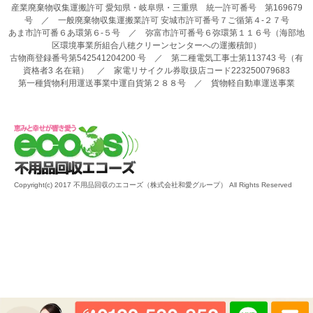
産業廃棄物収集運搬許可 愛知県・岐阜県・三重県 統一許可番号 第169679
号 ／ 一般廃棄物収集運搬業許可 安城市許可番号７ご循第４-２７号
あま市許可番６あ環第６-５号 ／ 弥富市許可番号６弥環第１１６号（海部地
区環境事業所組合八穂クリーンセンターへの運搬積卸）
古物商登録番号第542541204200 号 ／ 第二種電気工事士第113743 号（有
資格者3 名在籍） ／ 家電リサイクル券取扱店コード223250079683
第一種貨物利用運送事業中運自貨第２８８号 ／ 貨物軽自動車運送事業
Copyright(c) 2017 不用品回収のエコーズ（株式会社和愛グループ） All Rights Reserved