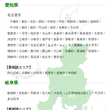
愛知県
名古屋市
千種区
/
東区
/
北区
/
西区
/
中村区
/
中区
/
昭和区
/
瑞穂区
/
熱田区
/
中川区
/
港区
/
南区
/
守山区
/
緑区
/
名東区
/
天白区
愛西市
/
一宮市
/
稲沢市
/
犬山市
/
岩倉市
/
春日井市
/
尾張旭市
/
大府市
/
清須市
/
江南市
/
小牧市
/
瀬戸市
/
知多市
/
津島市
/
東海市
/
常滑市
/
豊明市
/
日進市
/
北名古屋市
/
あま市
/
みよし市
/
東郷町
/
長久手市
/
飛島村
/
大治町
/
蟹江町
/
豊山町
/
大口町
/
扶桑町
/
東浦町
/
安城市
/
岡崎市
/
刈谷市
/
高浜市
/
知立市
/
豊田市
/
【要相談エリア】
阿久比町
/
武豊町
/
半田市
/
西尾市
/
碧南市
/
幸田町
岐阜県
岐南町
/
笠松町
/
羽島市
/
安八町
/
大垣市（上石津地域を除く）
/
可児市
/
多治見市
【要相談エリア】