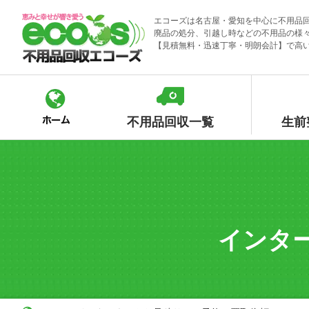
Skip
エコーズは名古屋・愛知を中心に不用品
to
廃品の処分、引越し時などの不用品の様
content
【見積無料・迅速丁寧・明朗会計】で高
不用品回収一覧
生前
インタ