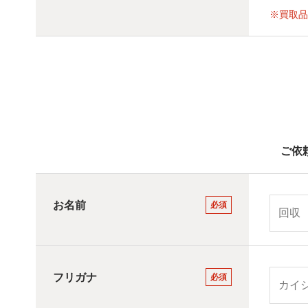
※買取品
ご依
お名前
必須
フリガナ
必須