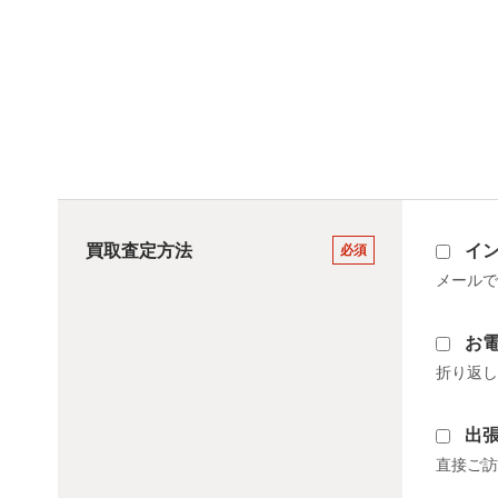
買取査定方法
イ
必須
メールで
お
折り返し
出
直接ご訪