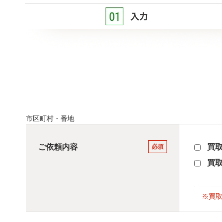
市区町村・番地
ご依頼内容
買
必須
買
※買