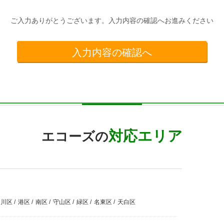
ご入力ありがとうございます。
入力内容の確認へお進みください
対応エリア
エコーズの
中川区
/
港区
/
南区
/
守山区
/
緑区
/
名東区
/
天白区