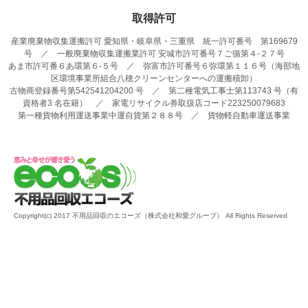
取得許可
産業廃棄物収集運搬許可 愛知県・岐阜県・三重県 統一許可番号 第169679
号 ／ 一般廃棄物収集運搬業許可 安城市許可番号７ご循第４-２７号
あま市許可番６あ環第６-５号 ／ 弥富市許可番号６弥環第１１６号（海部地
区環境事業所組合八穂クリーンセンターへの運搬積卸）
古物商登録番号第542541204200 号 ／ 第二種電気工事士第113743 号（有
資格者3 名在籍） ／ 家電リサイクル券取扱店コード223250079683
第一種貨物利用運送事業中運自貨第２８８号 ／ 貨物軽自動車運送事業
Copyright(c) 2017 不用品回収のエコーズ（株式会社和愛グループ） All Rights Reserved