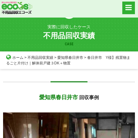
Skip
to
content
実際に回収したケース
不用品回収実績
CASE
ホーム
>
不用品回収実績
>
愛知県春日井市
>
春日井市 Y様】残置物ま
るごと片付け｜解体前戸建３DK＋物置
愛知県春日井市
回収事例