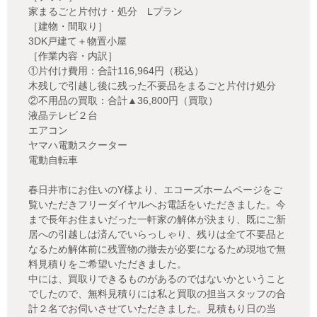
家まるごと片付け・処分 Lプラン
［建物・間取り］
3DK戸建て＋物置小屋
［作業内容・内訳］
①片付け費用：合計116,964円（税込）
木残しで引越し後に残った不要品をまるごと片付け処分
②不用品の買取：合計▲36,800円（買取）
液晶テレビ２台
エアコン
ヤマハ電動スクーター
電動自転車
春日井市にお住いのY様より、エコーズホームページをご
覧いただきフリーダイヤルへお電話をいただきました。今
まで長年お住まいだった一軒家の解体が決まり、既にご新
居への引越しは済んでいらっしゃり、残りは全て不要品と
なるため解体前に残置物の撤去が必要になるため現地で無
料見積りをご希望いただきました。
中には、買取りできるものがあるのではないかということ
でしたので、無料見積りには私と買取の担当スタッフの合
計２名でお伺いさせていただきました。見積もり日の当