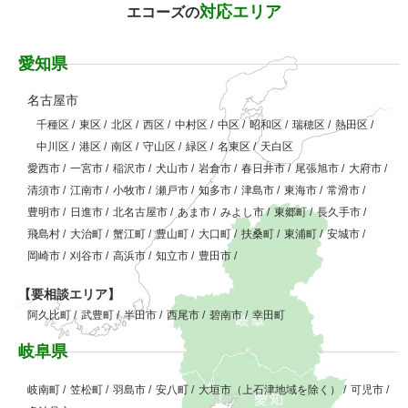
対応エリア
エコーズの
愛知県
名古屋市
千種区
/
東区
/
北区
/
西区
/
中村区
/
中区
/
昭和区
/
瑞穂区
/
熱田区
/
中川区
/
港区
/
南区
/
守山区
/
緑区
/
名東区
/
天白区
愛西市
/
一宮市
/
稲沢市
/
犬山市
/
岩倉市
/
春日井市
/
尾張旭市
/
大府市
/
清須市
/
江南市
/
小牧市
/
瀬戸市
/
知多市
/
津島市
/
東海市
/
常滑市
/
豊明市
/
日進市
/
北名古屋市
/
あま市
/
みよし市
/
東郷町
/
長久手市
/
飛島村
/
大治町
/
蟹江町
/
豊山町
/
大口町
/
扶桑町
/
東浦町
/
安城市
/
岡崎市
/
刈谷市
/
高浜市
/
知立市
/
豊田市
/
【要相談エリア】
阿久比町
/
武豊町
/
半田市
/
西尾市
/
碧南市
/
幸田町
岐阜県
岐南町
/
笠松町
/
羽島市
/
安八町
/
大垣市（上石津地域を除く）
/
可児市
/