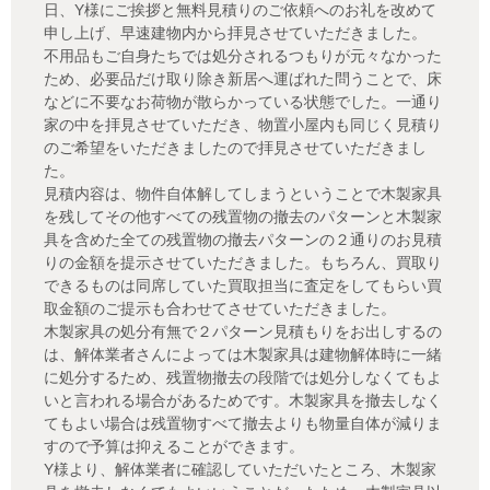
日、Y様にご挨拶と無料見積りのご依頼へのお礼を改めて
申し上げ、早速建物内から拝見させていただきました。
不用品もご自身たちでは処分されるつもりが元々なかった
ため、必要品だけ取り除き新居へ運ばれた問うことで、床
などに不要なお荷物が散らかっている状態でした。一通り
家の中を拝見させていただき、物置小屋内も同じく見積り
のご希望をいただきましたので拝見させていただきまし
た。
見積内容は、物件自体解してしまうということで木製家具
を残してその他すべての残置物の撤去のパターンと木製家
具を含めた全ての残置物の撤去パターンの２通りのお見積
りの金額を提示させていただきました。もちろん、買取り
できるものは同席していた買取担当に査定をしてもらい買
取金額のご提示も合わせてさせていただきました。
木製家具の処分有無で２パターン見積もりをお出しするの
は、解体業者さんによっては木製家具は建物解体時に一緒
に処分するため、残置物撤去の段階では処分しなくてもよ
いと言われる場合があるためです。木製家具を撤去しなく
てもよい場合は残置物すべて撤去よりも物量自体が減りま
すので予算は抑えることができます。
Y様より、解体業者に確認していただいたところ、木製家