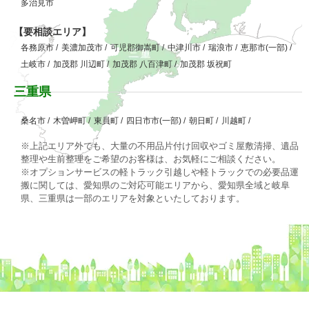
多治見市
【要相談エリア】
各務原市
/
美濃加茂市
/
可児郡御嵩町
/
中津川市
/
瑞浪市
/
恵那市(一部)
/
土岐市
/
加茂郡 川辺町
/
加茂郡 八百津町
/
加茂郡 坂祝町
三重県
桑名市
/
木曽岬町
/
東員町
/
四日市市(一部)
/
朝日町
/
川越町
/
※上記エリア外でも、大量の不用品片付け回収やゴミ屋敷清掃、遺品
整理や生前整理をご希望のお客様は、お気軽にご相談ください。
※オプションサービスの軽トラック引越しや軽トラックでの必要品運
搬に関しては、愛知県のご対応可能エリアから、愛知県全域と岐阜
県、三重県は一部のエリアを対象といたしております。