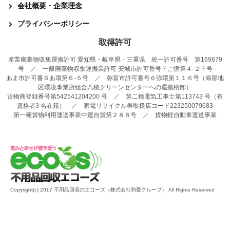
会社概要・企業理念
プライバシーポリシー
取得許可
産業廃棄物収集運搬許可 愛知県・岐阜県・三重県 統一許可番号 第169679
号 ／ 一般廃棄物収集運搬業許可 安城市許可番号７ご循第４-２７号
あま市許可番６あ環第６-５号 ／ 弥富市許可番号６弥環第１１６号（海部地
区環境事業所組合八穂クリーンセンターへの運搬積卸）
古物商登録番号第542541204200 号 ／ 第二種電気工事士第113743 号（有
資格者3 名在籍） ／ 家電リサイクル券取扱店コード223250079683
第一種貨物利用運送事業中運自貨第２８８号 ／ 貨物軽自動車運送事業
Copyright(c) 2017 不用品回収のエコーズ（株式会社和愛グループ） All Rights Reserved