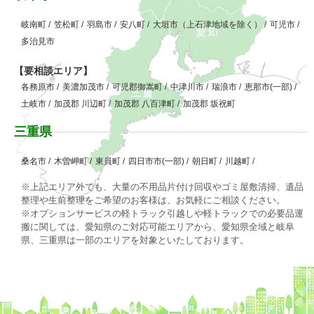
岐南町
/
笠松町
/
羽島市
/
安八町
/
大垣市（上石津地域を除く）
/
可児市
/
多治見市
【要相談エリア】
各務原市
/
美濃加茂市
/
可児郡御嵩町
/
中津川市
/
瑞浪市
/
恵那市(一部)
/
土岐市
/
加茂郡 川辺町
/
加茂郡 八百津町
/
加茂郡 坂祝町
三重県
桑名市
/
木曽岬町
/
東員町
/
四日市市(一部)
/
朝日町
/
川越町
/
※上記エリア外でも、大量の不用品片付け回収やゴミ屋敷清掃、遺品
整理や生前整理をご希望のお客様は、お気軽にご相談ください。
※オプションサービスの軽トラック引越しや軽トラックでの必要品運
搬に関しては、愛知県のご対応可能エリアから、愛知県全域と岐阜
県、三重県は一部のエリアを対象といたしております。