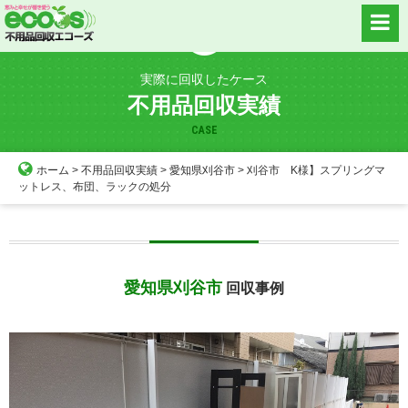
Skip
to
content
実際に回収したケース
不用品回収実績
CASE
ホーム
>
不用品回収実績
>
愛知県刈谷市
>
刈谷市 K様】スプリングマ
ットレス、布団、ラックの処分
愛知県刈谷市
回収事例