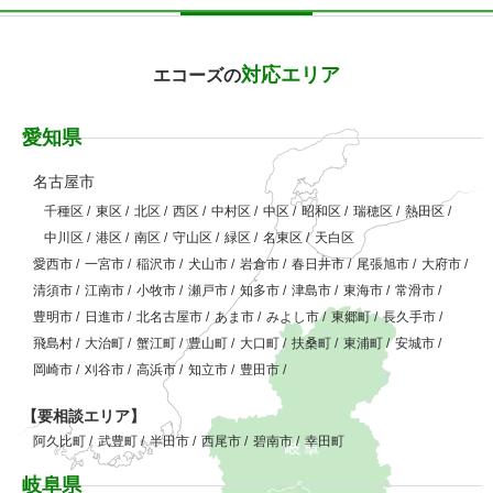
対応エリア
エコーズの
愛知県
名古屋市
千種区
/
東区
/
北区
/
西区
/
中村区
/
中区
/
昭和区
/
瑞穂区
/
熱田区
/
中川区
/
港区
/
南区
/
守山区
/
緑区
/
名東区
/
天白区
愛西市
/
一宮市
/
稲沢市
/
犬山市
/
岩倉市
/
春日井市
/
尾張旭市
/
大府市
/
清須市
/
江南市
/
小牧市
/
瀬戸市
/
知多市
/
津島市
/
東海市
/
常滑市
/
豊明市
/
日進市
/
北名古屋市
/
あま市
/
みよし市
/
東郷町
/
長久手市
/
飛島村
/
大治町
/
蟹江町
/
豊山町
/
大口町
/
扶桑町
/
東浦町
/
安城市
/
岡崎市
/
刈谷市
/
高浜市
/
知立市
/
豊田市
/
【要相談エリア】
阿久比町
/
武豊町
/
半田市
/
西尾市
/
碧南市
/
幸田町
岐阜県