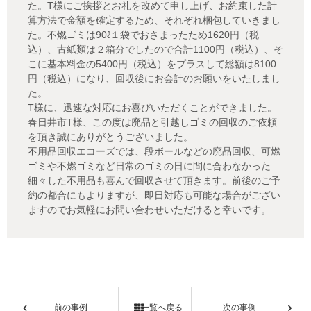
た。T様にご挨拶とお礼を改めて申し上げ、お約束した計
算方法で金額を確定するため、それぞれ梱包していきまし
た。不燃ゴミは90ℓ１袋でおさまったため1620円（税
込）、古紙類は２箱分でしたので合計1100円（税込）、そ
こに基本料金の5400円（税込）をプラスして総額は8100
円（税込）になり、回収後にお会計のお願いをいたしまし
た。
T様に、迅速な対応にお喜びいただくことができました。
春日井市T様、この度は廃品と引越しゴミの回収のご依頼
を頂き誠にありがとうございました。
不用品回収エコーズでは、段ボールなどの廃品回収、可燃
ゴミや不燃ゴミなど日常のゴミの日に間に合わなかった
細々した不用品も喜んで回収させて頂きます。前後のご予
約の都合にもよりますが、即日対応も可能な場合がござい
ますのでお気軽にお問い合わせいただけると幸いです。
前の事例
一覧へ戻る
次の事例