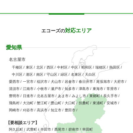
対応エリア
エコーズの
愛知県
名古屋市
千種区
/
東区
/
北区
/
西区
/
中村区
/
中区
/
昭和区
/
瑞穂区
/
熱田区
/
中川区
/
港区
/
南区
/
守山区
/
緑区
/
名東区
/
天白区
愛西市
/
一宮市
/
稲沢市
/
犬山市
/
岩倉市
/
春日井市
/
尾張旭市
/
大府市
/
清須市
/
江南市
/
小牧市
/
瀬戸市
/
知多市
/
津島市
/
東海市
/
常滑市
/
豊明市
/
日進市
/
北名古屋市
/
あま市
/
みよし市
/
東郷町
/
長久手市
/
飛島村
/
大治町
/
蟹江町
/
豊山町
/
大口町
/
扶桑町
/
東浦町
/
安城市
/
岡崎市
/
刈谷市
/
高浜市
/
知立市
/
豊田市
/
【要相談エリア】
阿久比町
/
武豊町
/
半田市
/
西尾市
/
碧南市
/
幸田町