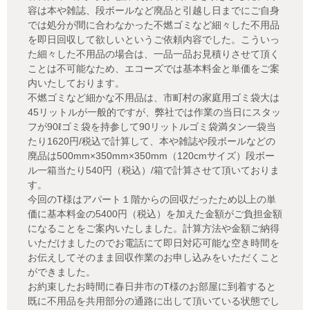
容は本や雑誌、段ボールなど廃品と引越し日までにご自身
では処分が間に合わなかった不燃ゴミなど細々した不用品
を即日回収して欲しいというご依頼内容でした。こういっ
た細々した不用品の場合は、一品一品お見積りさせて頂く
ことは不可能なため、エコーズでは基本料金と単価をご案
内いたしております。
不燃ゴミなど細かな不用品は、市町村の家庭用ゴミ袋大は
45リットルが一般的ですが、弊社では作業の当日にスタッ
フが90ℓゴミ袋を持参して90リットルゴミ袋満タン一袋当
たり1620円/税込で計算して、本や雑誌や段ボールなどの
廃品は500mm×350mm×350mm（120cmサイズ）段ボー
ル一箱当たり540円（税込）/箱で計算させて頂いておりま
す。
今回のT様はアパート１階からの回収だったため以上の単
価に基本料金の5400円（税込）を加えた金額がご負担金額
になることをご案内いたしました。計算方法や金額ご納得
いただけましたのでお電話にて即日対応可能な空き時間を
お伝えしてそのまま回収作業のお申し込みをいただくこと
ができました。
お約束したお時間に春日井市のT様のお部屋に到着すると
既に不用品を共用部分の通路に出して頂いている状態でし