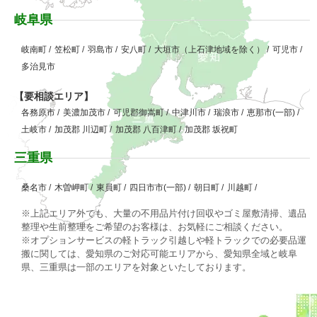
岐阜県
岐南町
/
笠松町
/
羽島市
/
安八町
/
大垣市（上石津地域を除く）
/
可児市
/
多治見市
【要相談エリア】
各務原市
/
美濃加茂市
/
可児郡御嵩町
/
中津川市
/
瑞浪市
/
恵那市(一部)
/
土岐市
/
加茂郡 川辺町
/
加茂郡 八百津町
/
加茂郡 坂祝町
三重県
桑名市
/
木曽岬町
/
東員町
/
四日市市(一部)
/
朝日町
/
川越町
/
※上記エリア外でも、大量の不用品片付け回収やゴミ屋敷清掃、遺品
整理や生前整理をご希望のお客様は、お気軽にご相談ください。
※オプションサービスの軽トラック引越しや軽トラックでの必要品運
搬に関しては、愛知県のご対応可能エリアから、愛知県全域と岐阜
県、三重県は一部のエリアを対象といたしております。