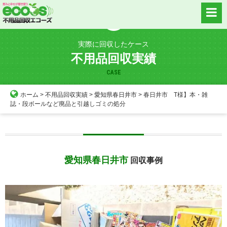
Skip
to
content
実際に回収したケース
不用品回収実績
CASE
ホーム
>
不用品回収実績
>
愛知県春日井市
>
春日井市 T様】本・雑
誌・段ボールなど廃品と引越しゴミの処分
愛知県春日井市
回収事例