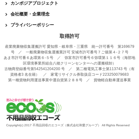
カンボジアプロジェクト
会社概要・企業理念
プライバシーポリシー
取得許可
産業廃棄物収集運搬許可 愛知県・岐阜県・三重県 統一許可番号 第169679
号 ／ 一般廃棄物収集運搬業許可 安城市許可番号７ご循第４-２７号
あま市許可番６あ環第６-５号 ／ 弥富市許可番号６弥環第１１６号（海部地
区環境事業所組合八穂クリーンセンターへの運搬積卸）
古物商登録番号第542541204200 号 ／ 第二種電気工事士第113743 号（有
資格者3 名在籍） ／ 家電リサイクル券取扱店コード223250079683
第一種貨物利用運送事業中運自貨第２８８号 ／ 貨物軽自動車運送事業
Copyright(c) 2017 不用品回収のエコーズ（株式会社和愛グループ） All Rights Reserved