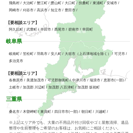
飛島村
/
大治町
/
蟹江町
/
豊山町
/
大口町
/
扶桑町
/
東浦町
/
安城市
/
岡崎市
/
刈谷市
/
高浜市
/
知立市
/
豊田市
/
【要相談エリア】
阿久比町
/
武豊町
/
半田市
/
西尾市
/
碧南市
/
幸田町
岐阜県
岐南町
/
笠松町
/
羽島市
/
安八町
/
大垣市（上石津地域を除く）
/
可児市
/
多治見市
【要相談エリア】
各務原市
/
美濃加茂市
/
可児郡御嵩町
/
中津川市
/
瑞浪市
/
恵那市(一部)
/
土岐市
/
加茂郡 川辺町
/
加茂郡 八百津町
/
加茂郡 坂祝町
三重県
桑名市
/
木曽岬町
/
東員町
/
四日市市(一部)
/
朝日町
/
川越町
/
※上記エリア外でも、大量の不用品片付け回収やゴミ屋敷清掃、遺品
整理や生前整理をご希望のお客様は、お気軽にご相談ください。