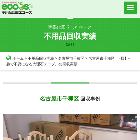
Skip
to
content
実際に回収したケース
不用品回収実績
CASE
ホーム
>
不用品回収実績
>
名古屋市千種区
>
名古屋市千種区 F様】引
越で不要になる大理石テーブルの回収実績
名古屋市千種区
回収事例