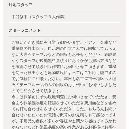
対応スタッフ
中谷修平（スタッフ３人作業）
スタッフコメント
ご覧いただき誠に有り難う御座います。ピアノ、金庫など
重量物の搬出回収、自治内の粗大ごみでは回収してもらえ
ない大理石テーブルなどの回収もお任せください。経験豊
かなスタッフが現地無料見積りにおうかがし搬出方法など
を確認させて頂き回収作業にお伺いさせて頂きます。重機
を使った搬出なども建物環境によってはご対応可能ですの
でお気軽にご相談ください。本日も名古屋市千種区へ大理
石のテーブル一品のみの回収のお手伝いにお伺いしました
のでご紹介させて頂きます。
今回は作業前に予め現地調査にお伺いさせていただき、安
全面や作業難易度を確認させていただき費用面などを含め
てお打ち合わせをさせていただきました。もちろんお問い
合わせいただいたお電話で概算のお見積りも可能なのです
が、不用品の点数が多いお客様や玄関から搬出できるかわ
からないなど作業難易度の高い作業があるお客様のお宅へ