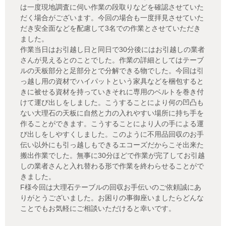
は一度現地調査に伺い作業の段取りなどを確認させていた
だく場合がございます。今回の場合も一度拝見させていた
だき安全面などを配慮して3名での作業とさせていただき
ました。
作業当日はお引越し日と同日で30分後にはお引越しの業者
さんが見えるとのことでした。作業の詳細としてはテーブ
ルの天板部分と足部分とで分解できる物でした。今回は引
っ越し用の資材でハイパットという家具などを梱包すると
きに被せる資材を持っていきそれに専用のベルトを巻き付
けて運び出しをしました。こうすることにより何の凹凸も
ない大理石の天板に自然と力の入れやすい場所に持ち手を
作ることができます。こうすることにより人の手による運
び出しをしやすくしました。このように不用品回収のお手
伝い以外にも引っ越しもできるエコーズだからこそ出来た
搬出作業でした。無事に30分ほどで作業が完了してお引越
しの業者さんと入れ替わる形で作業を終わらせることがで
きました。
F様今回は大理石テーブルの回収お手伝いのご依頼誠にあ
りがとうございました。お困りの事御座いましたらどんな
ことでもお気軽にご相談いただけると幸いです。