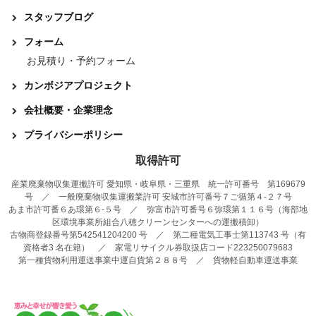
スタッフブログ
フォーム
お見積り・予約フォーム
カンボジアプロジェクト
会社概要・企業理念
プライバシーポリシー
取得許可
産業廃棄物収集運搬許可 愛知県・岐阜県・三重県 統一許可番号 第169679
号 ／ 一般廃棄物収集運搬業許可 安城市許可番号７ご循第４-２７号
あま市許可番６あ環第６-５号 ／ 弥富市許可番号６弥環第１１６号（海部地
区環境事業所組合八穂クリーンセンターへの運搬積卸）
古物商登録番号第542541204200 号 ／ 第二種電気工事士第113743 号（有
資格者3 名在籍） ／ 家電リサイクル券取扱店コード223250079683
第一種貨物利用運送事業中運自貨第２８８号 ／ 貨物軽自動車運送事業