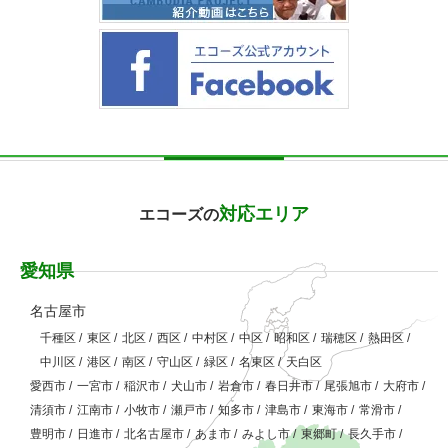
対応エリア
エコーズの
愛知県
名古屋市
千種区
/
東区
/
北区
/
西区
/
中村区
/
中区
/
昭和区
/
瑞穂区
/
熱田区
/
中川区
/
港区
/
南区
/
守山区
/
緑区
/
名東区
/
天白区
愛西市
/
一宮市
/
稲沢市
/
犬山市
/
岩倉市
/
春日井市
/
尾張旭市
/
大府市
/
清須市
/
江南市
/
小牧市
/
瀬戸市
/
知多市
/
津島市
/
東海市
/
常滑市
/
豊明市
/
日進市
/
北名古屋市
/
あま市
/
みよし市
/
東郷町
/
長久手市
/