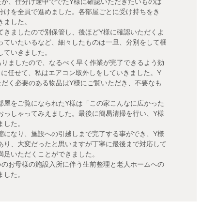
たが、仕分け途中ででたY様に確認いただきたいものは
分けを全員で進めました。各部屋ごとに受け持ちをき
きました。
てきましたので別保管し、後ほどY様に確認いただくよ
っていたいるなど、細々したものは一旦、分別をして梱
していきました。
ありましたので、なるべく早く作業が完了できるよう効
名に任せて、私はエアコン取外しをしていきました。Y
ただく必要のある物品はY様にご覧いただき、不要なも
部屋をご覧になられたY様は「この家こんなに広かった
おっしゃってみえました。最後に簡易清掃を行い、Y様
ました。
縮になり、施設への引越しまで完了する事ができ、Y様
あり、大変だったと思いますが丁寧に最後まで対応して
満足いただくことができました。
いのお母様の施設入所に伴う生前整理と老人ホームへの
ました。