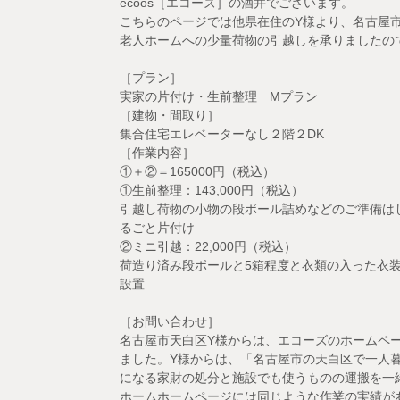
ecoos［エコーズ］の酒井でございます。
こちらのページでは他県在住のY様より、名古屋
老人ホームへの少量荷物の引越しを承りましたの
［プラン］
実家の片付け・生前整理 Mプラン
［建物・間取り］
集合住宅エレベーターなし２階２DK
［作業内容］
①＋②＝165000円（税込）
①生前整理：143,000円（税込）
引越し荷物の小物の段ボール詰めなどのご準備は
るごと片付け
②ミニ引越：22,000円（税込）
荷造り済み段ボールと5箱程度と衣類の入った衣
設置
［お問い合わせ］
名古屋市天白区Y様からは、エコーズのホームペ
ました。Y様からは、「名古屋市の天白区で一人
になる家財の処分と施設でも使うものの運搬を一
ホームホームページには同じような作業の実績が