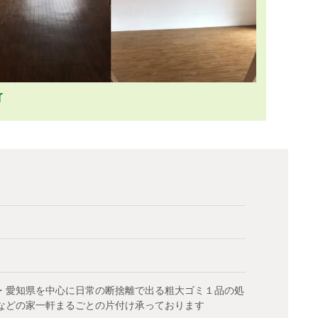
・愛知県を中心に日常の断捨離で出る粗大ゴミ１品の処
などの家一軒まるごとの片付け承っております