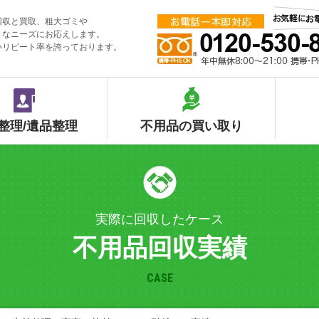
回収と買取、粗大ゴミや
々なニーズにお応えします。
いリピート率を誇っております。
整理/遺品整理
不用品の買い取り
実際に回収したケース
不用品回収実績
CASE