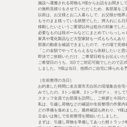
施設へ運搬される荷物もY様からお話をお聞きし
の無料見積りをさせていただくため、各部屋をご
以前は、お父様とお二人暮らしで、お父様が他界
もそのまま残っている状態でした。押入れにも日
移動したいというご要望以外は処分の対象でした
必要なものは段ボールなどにまとめていらっしゃ
家具や電化製品など大型家財も一式もちろんあり
部屋の動産を確認できましたので、その場で見積
「この金額でやってもらえるなら依頼したいと思い
即決でご依頼いただけ、ご希望日程をお伝えいた
ご希望日のうち、3日でご対応可能でしたので正
しました。Y様は当日、他県のご自宅に帰られる予
［生前整理の当日］
お約束した時間に名古屋市天白区の現場集合住宅
みでしたの、3トン箱車、2トン平ボディ、そし
スタッフ全員でお部屋を訪問し、ご挨拶と今回の
私は、引越し荷物などの確認や生前整理の作業内
どの準備を進めました。最終確認も終わり、Y様
立会いは無しで生前整理を開始いたしました。
まずは、引越し荷物を準備してあった軽トラック