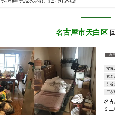
にて生前整理で実家の片付けとミニ引越しの実績
名古屋市天白区
回
ご利
実家
家ま
引越
空き
名古
ミニ