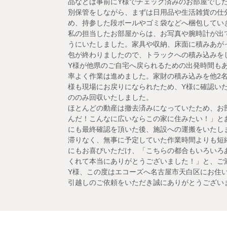
品などは事前にY様でチェック済みのお部屋でし
別保管をしながら、まずは日用品や生活雑貨の仕
め、持参した段ボールやゴミ袋などへ梱包してい
私の担当したお部屋からは、お写真や腕時計が出
うにいたしました。家具や収納、床面に積みあが
包が終わりましたので、トラックへの積み込みを
Y様が他県のご自宅へ戻られるための出発時間も
率よく作業は進めました。家財の積み込みを他2
様も現場にお戻りになられたため、Y様に確認い
ののみ回収いたしました。
ほとんどの動産は撤去済みになっていたため、お
んだ！こんなに広いならこの家に住みたい！」と
にも最終確認を頂いた後、施設への運搬をいたし
滞りなく、無事に予定していた作業時間よりも短
にもお喜びいただけ、「こちらの都合もいろいろ
くれて本当にありがとうございました！」と、ご
Y様、この度はエコーズへ名古屋市天白区にお住
引越しのご依頼をいただき誠にありがとうござい