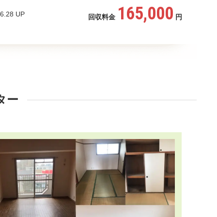
165,000
6.28 UP
回収料金
円
ター