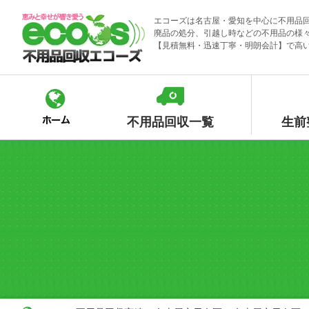
Skip
エコーズは名古屋・愛知を中心に不用品
to
廃品の処分、引越し時などの不用品の様
content
【見積無料・迅速丁寧・明朗会計】で高
不用品回収一覧
生前