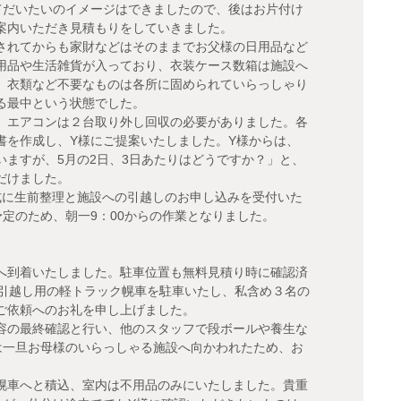
てだいたいのイメージはできましたので、後はお片付け
案内いただき見積もりをしていきました。
されてからも家財などはそのままでお父様の日用品など
用品や生活雑貨が入っており、衣装ケース数箱は施設へ
。衣類など不要なものは各所に固められていらっしゃり
る最中という状態でした。
、エアコンは２台取り外し回収の必要がありました。各
書を作成し、Y様にご提案いたしました。Y様からは、
ますが、5月の2日、3日あたりはどうですか？」と、
だけました。
式に生前整理と施設への引越しのお申し込みを受付いた
定のため、朝一9：00からの作業となりました。
へ到着いたしました。駐車位置も無料見積り時に確認済
て引越し用の軽トラック幌車を駐車いたし、私含め３名の
ご依頼へのお礼を申し上げました。
容の最終確認と行い、他のスタッフで段ボールや養生な
は一旦お母様のいらっしゃる施設へ向かわれたため、お
幌車へと積込、室内は不用品のみにいたしました。貴重