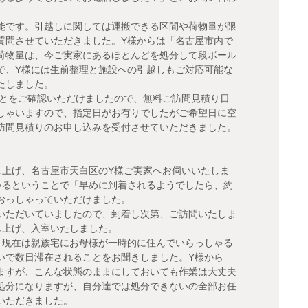
能です。引越しに関しては運搬できる区間や荷物量が限
質問させていただきました。Y様からは「名古屋市内で
荷物量は、今ご実家にあるほとんどを処分して段ボール
で、Y様には生前整理と施設への引越しもご対応可能な
たしました。
ことをご確認いただけましたので、無料ご訪問見積り日
しゃいますので、指定日がお有りでしたがご希望日に空
訪問見積りのお申し込みを受付させていただきました。
し上げ、名古屋市天白区のY様ご実家へお伺いいたしま
ゃるということで「早めに到着されるようでしたら、約
おっしゃっていただけました。
いただいていましたので、到着し次第、ご訪問いたしま
し上げ、入室いたしました。
、現在は親族宅にお母様が一時的に住んでいらっしゃる
いで数日滞在されることをお聞きしました。Y様から
ますが、こんな状態のままにしておいても作業は大丈夫
処分になりますが、自分達では処分できないの全部お任
いただきました。