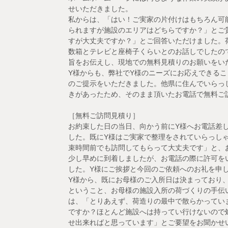
せいただきました。
私からは、「はい！ご実家の片付けはもちろん可
られますが施設のエリアはどちらですか？」とご
すが大丈夫ですか？」とご回答いただけました。
数箱とテレビと座椅子くらいとのお話しでしたの
旨をお伝えし、現地での無料見積りのお願いをい
Y様からも、弊社でY様のニーズにお応えできる
のご提示をいただきました。他県に住んでいらっ
きがあったため、そのまま頂いたお電話で無料ご
［無料ご訪問見積り］
お約束した日の当日、向かう前にY様へお電話差
した。既にY様はご実家で整理をされていらっし
束時間前でも訪問してもらって大丈夫です」と、
少し早めに到着しましたが、お電話の際に許可を
した。Y様にご挨拶と今回のご依頼へのお礼を申
Y様から、既にお母様のご入所日は決まっており
ということ、お母様の施設入所の荷づくりの手伝
は、「とりあえず、荷造りの最中で散らかってい
ですか？ほとんど施設へは持ってい行けないので
せ出来ればと思っています」とご要望をお聞かせ