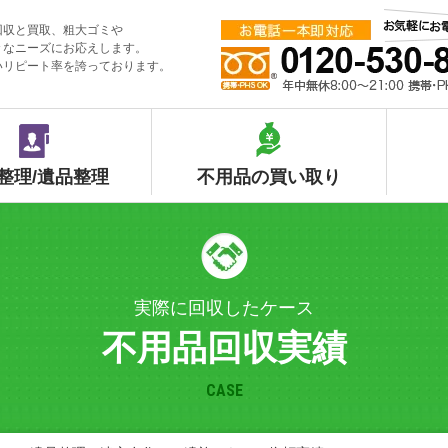
回収と買取、粗大ゴミや
々なニーズにお応えします。
いリピート率を誇っております。
整理/遺品整理
不用品の買い取り
実際に回収したケース
不用品回収実績
CASE