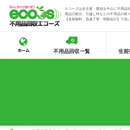
Skip
エコーズは名古屋・愛知を中心に不用品
to
廃品の処分、引越し時などの不用品の様
content
【見積無料・迅速丁寧・明朗会計】で高
不用品回収一覧
生前