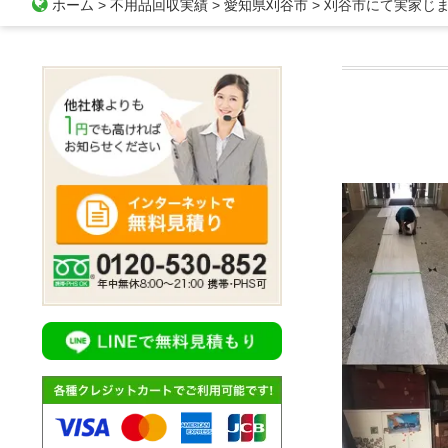
ホーム
>
不用品回収実績
>
愛知県刈谷市
>
刈谷市にて実家じ