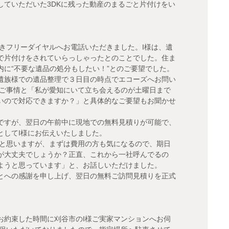
していただいた3DKに残った動産のまるごと片付けをい
きフリーダイヤルへお電話いただきました。I様は、遺
で片付けをされていらっしゃったとのことでした。住ま
に“不要な遺品の処分もしたい！”とのご要望でした。
遺族様での遺品整理で３日目の時点でエコーズへお問い
のご事情と「私が愛知にいて立ち会えるのが土曜日まで
いので対応できますか？」と具体的なご要望もお聞かせ
ですが、翌日の午前中に現地での無料見積りが可能で、
としてI様にお伝えいたしました。
いと思いますが、まずは費用の方も気になるので、期日
が大丈夫でしょうか？正直、これから一社呼んでるの
ようと思っています」と、お話しいただけました。
とへの感謝を申し上げ、翌日の無料ご訪問見積りを正式
お約束した時間に刈谷市のI様ご実家マンションへお伺