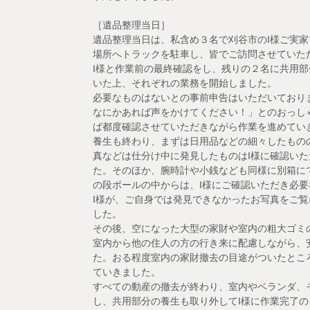
［遺品整理当日］
遺品整理当日は、私含め３名で刈谷市のI様ご実
場所へトラックを駐車し、皆でご訪問させていた
I様と作業前の最終確認をし、残りの２名に共用部
いた上、それぞれの業務を開始しました。
必要なものはないとの事前申告はいただいており
なにかあれば声をかけてください！」とのおっし
ば都度確認させていただきながら作業を進めてい
養生も終わり、まずは日用品などの細々したもの
真などは仕分け中に発見したものはI様に確認い
た。そのほか、腕時計や小銭なども同様に別箱に
の段ボールの中からは、I様にご確認いただき必
I様が、ご自身では発見できなかったお写真をご
した。
その後、空になった大型の家財や室内の粗大ゴミ
室内から他の住人の方の行き来に配慮しながら、
た。おる程度室内の家財撤去の目途がついたとこ
ていきました。
すべての動産の撤去が終わり、室内やベランダ、
し、共用部分の養生も取り外してI様に作業完了