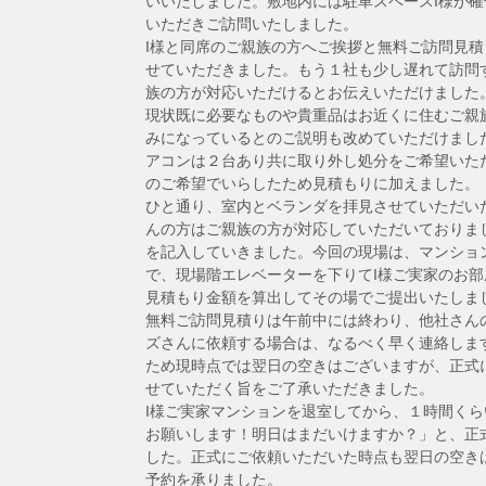
いいたしました。敷地内には駐車スペースI様が
いただきご訪問いたしました。
I様と同席のご親族の方へご挨拶と無料ご訪問見積
せていただきました。もう１社も少し遅れて訪問
族の方が対応いただけるとお伝えいただけました
現状既に必要なものや貴重品はお近くに住むご親
みになっているとのご説明も改めていただけまし
アコンは２台あり共に取り外し処分をご希望いた
のご希望でいらしたため見積もりに加えました。
ひと通り、室内とベランダを拝見させていただい
んの方はご親族の方が対応していただいておりま
を記入していきました。今回の現場は、マンショ
で、現場階エレベーターを下りてI様ご実家のお
見積もり金額を算出してその場でご提出いたしま
無料ご訪問見積りは午前中には終わり、他社さん
ズさんに依頼する場合は、なるべく早く連絡しま
ため現時点では翌日の空きはございますが、正式
せていただく旨をご了承いただきました。
I様ご実家マンションを退室してから、１時間くら
お願いします！明日はまだいけますか？」と、正
した。正式にご依頼いただいた時点も翌日の空き
予約を承りました。