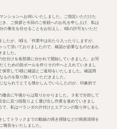
家マンションへお伺いいたしました。ご指定いただけた
だき、ご挨拶と今回のご依頼へのお礼を申し上げ、私は
分の養生を任せることをお伝えし、I様の許可をいただ
ましたが、I様も「作業中は出たり入ったりしますが、
ゃって頂いておりましたので、確認が必要なものがあれ
きました。
の仕分けを各部屋に分かれて開始していきました。お写
ただくための段ボールを作りその中へと入れていきまし
て保管してI様に確認とご返却をいたしました。確認用
要なものを取り除いていただきました。
覧になられてとても懐かしんでいらしたのが、印象的で
の撤去に午後からは取りかかりました。３名で分担して
安全に且つ段取りよく運び出し作業を進めていきまし
ろで、私はベランダの片付けとエアコンの取り外しをし
そしてトラックまでの動線の掃き掃除などの簡易清掃を
のご報告をいたしました。