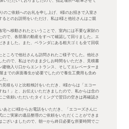
確保いただいておりましたので、指定場所へ駐車させて
りのご依頼へのお礼を申し上げ、I様のお招きで入室さ
するとのお説明をいただけ、私はI様と他社さんはご親
。
族宅へ移動されたということで、室内には不要な家財の
たので、各部屋の動産をすべて確認して回りました。エ
だきました。また、ベランダにある粗大ゴミも全て回収
たところで他社さんも訪問されたご様子でした。他社さ
したので、私はそのまま少しお時間をいただき、見積書
ン建物入り口からエントランス、そしてエレベーターま
部屋までの床面養生が必要でしたので養生工費用も含め
した。
の見積もりと比較検討をいただき、I様からは「エコー
すね！」と、お伝えいただきましたので、私からは念の
にご依頼いただいたタイミングで翌日の空きは再確認さ
いあとにI様からお電話をいただき、「エコーズさんに
式にご実家の遺品整理のご依頼をいただくことができま
はございましたので、朝一から終日必要な所要時間でご