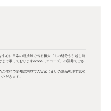
を中心に日常の断捨離で出る粗大ゴミの処分や引越し時
まで承っておりますecoos［エコーズ］の酒井でござ
のご依頼で愛知県刈谷市の実家じまいの遺品整理で3DK
いただきます。