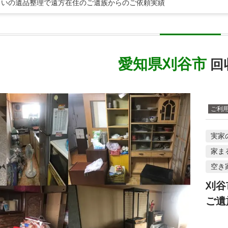
まいの遺品整理で遠方在住のご遺族からのご依頼実績
愛知県刈谷市
回
ご利
実家
家ま
空き
刈谷
ご遺