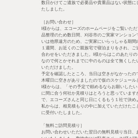
数日かけてご遺族で必要品や貴重品はない状態に
たしました。
［お問い合わせ］
I様からは、エコーズのホームページをご覧いただ
品整理のため数日間、刈谷市のご実家マンション
いは他県遠方のため、ご実家にいらっしゃる期間内
１週間、お近くのご親族宅で寝泊まりをされ、ご
合わせをいただきました。I様からはこのあたり
なので何とかそれまでに中のものは全て無くした
いただけました。
予定を確認したところ、当日は空きがなかったの
木曜日に空きがありましたので仮のスケジュール
I様からは、「その予定で頼めるならお願いした
に間に合う何社か見積りはとろうと思っています
で、エコーズさんと同じ日にくるもう１社で決め
私からは、相見積もりの中に加えていただけたこ
に受付いたしました。
「無料ご訪問見積り］
お問い合わせいただいた翌日の無料見積り当日、