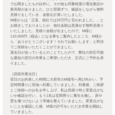
でお聞きしたもの以外に、その他も同量程度の電化製品や
家具類がありました。ひと部屋ずつ、確認をしながら無料
見積りをしていき、金額を計算いたしました。
M様からは「正直、他社では20万円と言われました。」と
お聴きしておりましたが、他社金額は意識せず無料見積り
いたしました。見積り金額が出ましたので、M様に
110,000円（税込）になる事をご案内したところ、M様か
ら「ありがとうございます！それでお願いします」と即決
でご依頼をいただくことができました。
退去日が迫っているとのことでしたので、弊社の対応可能
な最短の翌日の作業をご希望いただき、正式にご予約を承
りました。
［回収作業当日］
翌日のお約束した時間に大府市のM様宅へ再び向かい、予
定時間通りに現地へ到着していきました。到着後、ご挨拶
とご依頼へのお礼を申し上げ、私は見積り時と変更点がな
いか確認を行い、もう1名は玄関周りに養生を施し、床や
壁を傷つけないよう準備を整えていきました。変更点がな
いことを確認した後、M様の許可をいただき作業を開始し
ていきました。