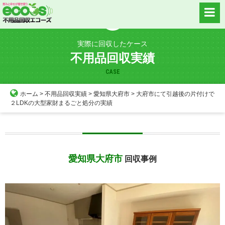
Skip
to
content
実際に回収したケース
不用品回収実績
CASE
ホーム
>
不用品回収実績
>
愛知県大府市
>
大府市にて引越後の片付けで
２LDKの大型家財まるごと処分の実績
愛知県大府市
回収事例