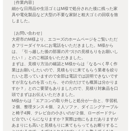
［作業内容］
細かな日用品や生活ゴミはM様で処分された後に残った家
具や電化製品など大型の不要な家財と粗大ゴミの回収を致
しました。
［お問い合わせ］
大府市のM様より、エコーズのホームページをご覧いただ
きフリーダイヤルにお電話をいただきました。M様から
は、「引っ越した後の部屋の片づけの見積もりをお願いし
たい！」とのご相談をいただきました。
まずは、見積り方法の確認とM様からは「なるべく早く作
業はお願いしたいので、見積もりに来てもらう業者を絞り
たいと思っていますので全部は電話では説明できないです
すが主なものを言ったら、その分だけでも概算は分かりま
すか？」とのご要望もありましたので、見積り対象品を口
頭でまずはお伝えいただきました。
M様からは「エアコンの取り外しと処分が一台と、学習机
２個、整理タンス４個、２人ソファ、ダイニングテーブル
と椅子4脚、テレビ台の小さいのが２個、ローボードテレ
ビ台でいくらになりますか？実際は他にもまだありますが
あまりにも高いと見積もりに来てもらってもお断りするこ