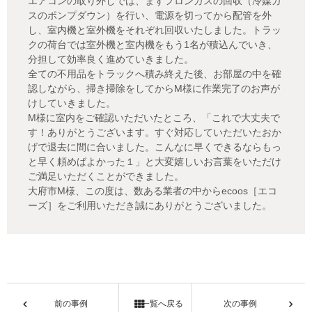
エアコンの取り外しでは、まずフロンガスの回収（冷媒ガ
スのポンプダウン）を行い、電源を切ってから配管を外
し、室内機と室外機をそれぞれ回収いたしました。トラッ
クの荷台では室外機と室内機をもう1名が積込んでいき、
分担して効率良く進めていきました。
全ての不用品をトラックへ積み終えた後、お部屋の中を確
認しながら、掃き掃除をしてからM様に作業完了のお声が
けしていきました。
M様に室内をご確認いただいたところ、「これで大丈夫で
す！ありがとうございます。すぐ対応していただいたおか
げで退去に間に合いました。こんなに早くできるならもっ
と早く頼めばよかった１」と大変嬉しいお言葉をいただけ
ご満足いただくことができました。
大府市M様、この度は、数ある業者の中からecoos［エコ
ーズ］をご利用いただき誠にありがとうございました。
前の事例
一覧へ戻る
次の事例