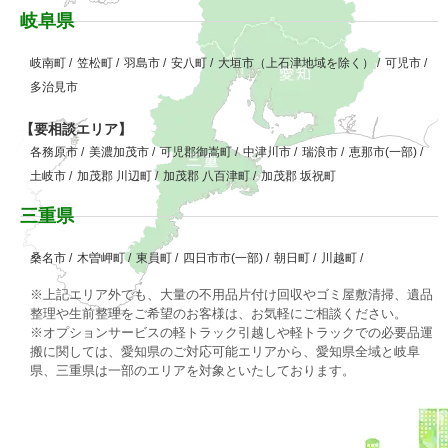
岐阜県
岐南町
/
笠松町
/
羽島市
/
安八町
/
大垣市（上石津地域を除く）
/
可児市
/
多治見市
【要相談エリア】
各務原市
/
美濃加茂市
/
可児郡御嵩町
/
中津川市
/
瑞浪市
/
恵那市(一部)
/
土岐市
/
加茂郡 川辺町
/
加茂郡 八百津町
/
加茂郡 坂祝町
三重県
桑名市
/
木曽岬町
/
東員町
/
四日市市(一部)
/
朝日町
/
川越町
/
※上記エリア外でも、大量の不用品片付け回収やゴミ屋敷清掃、遺品
整理や生前整理をご希望のお客様は、お気軽にご相談ください。
※オプションサービスの軽トラック引越しや軽トラックでの必要品運
搬に関しては、愛知県のご対応可能エリアから、愛知県全域と岐阜
県、三重県は一部のエリアを対象といたしております。