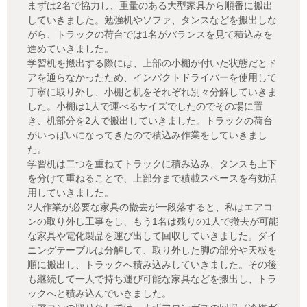
まずは2名で協力し、重量のある大型家具から順番に搬出
していきました。勉強机やソファ、タンスなどを搬出しな
がら、トラックの荷台では1名がバランスを見て積込みを
進めていきました。
学習机を搬出する際には、上部の小棚が付いた状態だとド
アを通らなかったため、インパクトドライバーを使用して
丁寧に取り外し、小棚と机をそれぞれ別々分解していきま
した。小棚は1人で運べるサイズでしたのでその場に置
き、机部分を2人で搬出していきました。トラックの荷台
がいっぱいになってきたので積込み作業をしていきまし
た。
学習机は二つを重ねてトラックに積み込み、タンスも上下
を分けて重ねることで、上部分まで積載スペースを有効活
用していきました。
2人作業が必要な家具の撤去が一段落すると、私はエアコ
ンの取り外し工事をし、もう1名は残りの1人で撤去が可能
な家具や電化製品を運び出して回収していきました。ダイ
ニングテーブルは分解して、取り外した脚の部分や天板を
順に搬出し、トラックへ積み込みしていきました。その後
も継続して一人で持ち運び可能な家具などを搬出し、トラ
ックへと積み込んでいきました。