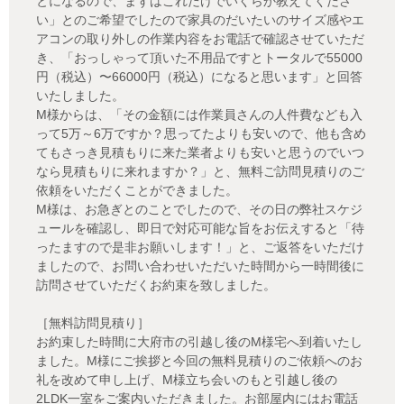
とになるので、まずはこれだけでいくらか教えてくださ
い」とのご希望でしたので家具のだいたいのサイズ感やエ
アコンの取り外しの作業内容をお電話で確認させていただ
き、「おっしゃって頂いた不用品ですとトータルで55000
円（税込）〜66000円（税込）になると思います」と回答
いたしました。
M様からは、「その金額には作業員さんの人件費なども入
って5万～6万ですか？思ってたよりも安いので、他も含め
てもさっき見積もりに来た業者よりも安いと思うのでいつ
なら見積もりに来れますか？」と、無料ご訪問見積りのご
依頼をいただくことができました。
M様は、お急ぎとのことでしたので、その日の弊社スケジ
ュールを確認し、即日で対応可能な旨をお伝えすると「待
ったますので是非お願いします！」と、ご返答をいただけ
ましたので、お問い合わせいただいた時間から一時間後に
訪問させていただくお約束を致しました。
［無料訪問見積り］
お約束した時間に大府市の引越し後のM様宅へ到着いたし
ました。M様にご挨拶と今回の無料見積りのご依頼へのお
礼を改めて申し上げ、M様立ち会いのもと引越し後の
2LDK一室をご案内いただきました。お部屋内にはお電話