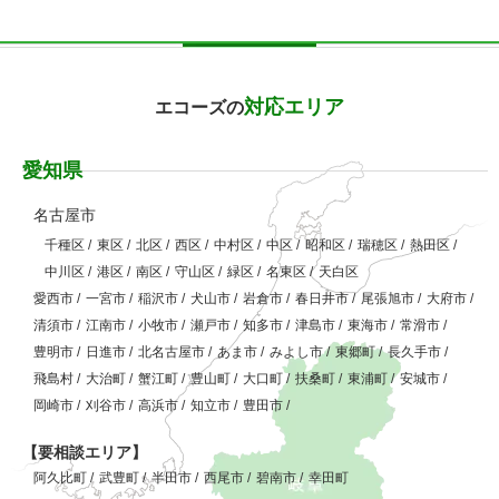
対応エリア
エコーズの
愛知県
名古屋市
千種区
/
東区
/
北区
/
西区
/
中村区
/
中区
/
昭和区
/
瑞穂区
/
熱田区
/
中川区
/
港区
/
南区
/
守山区
/
緑区
/
名東区
/
天白区
愛西市
/
一宮市
/
稲沢市
/
犬山市
/
岩倉市
/
春日井市
/
尾張旭市
/
大府市
/
清須市
/
江南市
/
小牧市
/
瀬戸市
/
知多市
/
津島市
/
東海市
/
常滑市
/
豊明市
/
日進市
/
北名古屋市
/
あま市
/
みよし市
/
東郷町
/
長久手市
/
飛島村
/
大治町
/
蟹江町
/
豊山町
/
大口町
/
扶桑町
/
東浦町
/
安城市
/
岡崎市
/
刈谷市
/
高浜市
/
知立市
/
豊田市
/
【要相談エリア】
阿久比町
/
武豊町
/
半田市
/
西尾市
/
碧南市
/
幸田町