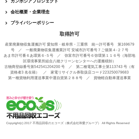
カンボジアプロジェクト
会社概要・企業理念
プライバシーポリシー
取得許可
産業廃棄物収集運搬許可 愛知県・岐阜県・三重県 統一許可番号 第169679
号 ／ 一般廃棄物収集運搬業許可 安城市許可番号７ご循第４-２７号
あま市許可番６あ環第６-５号 ／ 弥富市許可番号６弥環第１１６号（海部地
区環境事業所組合八穂クリーンセンターへの運搬積卸）
古物商登録番号第542541204200 号 ／ 第二種電気工事士第113743 号（有
資格者3 名在籍） ／ 家電リサイクル券取扱店コード223250079683
第一種貨物利用運送事業中運自貨第２８８号 ／ 貨物軽自動車運送事業
Copyright(c) 2017 不用品回収のエコーズ（株式会社和愛グループ） All Rights Reserved