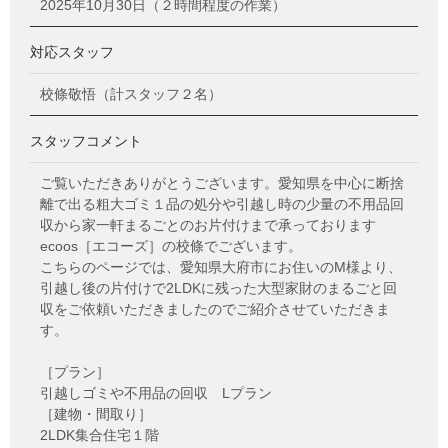
2025年10月30日（２時間程度の作業）
対応スタッフ
校條敬悟（計スタッフ２名）
スタッフコメント
ご覧いただきありがとうございます。愛知県を中心に断捨
離で出る粗大ゴミ１品の処分や引越し時の少量の不用品回
収から家一軒まるごとのお片付けまで承っております
ecoos［エコーズ］の校條でございます。
こちらのページでは、愛知県大府市にお住いのM様より、
引越し後の片付けで2LDKに残った大型家財のまるごと回
収をご依頼いただきましたのでご紹介させていただきま
す。
［プラン］
引越しゴミや不用品の回収 Lプラン
［建物・間取り］
2LDK集合住宅１階