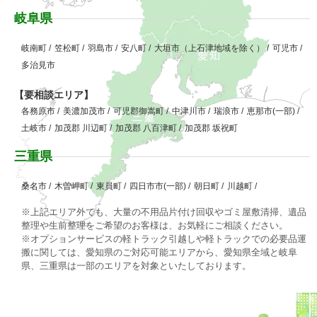
岐阜県
岐南町
/
笠松町
/
羽島市
/
安八町
/
大垣市（上石津地域を除く）
/
可児市
/
多治見市
【要相談エリア】
各務原市
/
美濃加茂市
/
可児郡御嵩町
/
中津川市
/
瑞浪市
/
恵那市(一部)
/
土岐市
/
加茂郡 川辺町
/
加茂郡 八百津町
/
加茂郡 坂祝町
三重県
桑名市
/
木曽岬町
/
東員町
/
四日市市(一部)
/
朝日町
/
川越町
/
※上記エリア外でも、大量の不用品片付け回収やゴミ屋敷清掃、遺品
整理や生前整理をご希望のお客様は、お気軽にご相談ください。
※オプションサービスの軽トラック引越しや軽トラックでの必要品運
搬に関しては、愛知県のご対応可能エリアから、愛知県全域と岐阜
県、三重県は一部のエリアを対象といたしております。