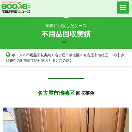
Skip
to
content
実際に回収したケース
不用品回収実績
CASE
ホーム
>
不用品回収実績
>
名古屋市瑞穂区
>
名古屋市瑞穂区 K様】家
財整理の断捨離で婚礼家具とタンスの処分
名古屋市瑞穂区
回収事例