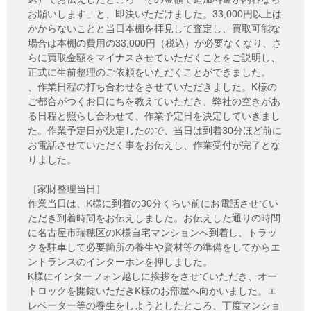
お願いします」と、即決いただけました。33,000円以上は
かからないことと当日本棚を拝見して査定し、買取可能な
場合は本棚の費用の33,000円（税込）が必要なくなり、さ
らに買取金額をマイナスさせていただくことをご説明し、
正式に生前整理のご依頼をいただくことができました。
、作業日程の打ち合わせをさせていただきました。K様の
ご都合がつくお日にちを教えていただき、弊社の空きがあ
る日程と照らし合わせて、作業予定日を決定していきまし
た。作業予定日が決定したので、当日は到着30分ほど前に
お電話させていただく事をお伝えし、作業受付が完了とな
りました。
［家財整理当日］
作業当日は、K様に到着の30分くらい前にお電話させてい
ただき到着時間をお伝えしました。お伝えした通りの時間
に名古屋市瑞穂区のK様自宅マンションへ到着し、トラッ
クを駐車して必要箇所の養生や資材等の準備をしてからエ
ントランスのインターホンを押しました。
K様にインターフォン越しに挨拶をさせていただき、オー
トロックを開錠いただきK様のお部屋へ向かいました。エ
レベーター等の養生をしようとしたところ、丁度マンショ