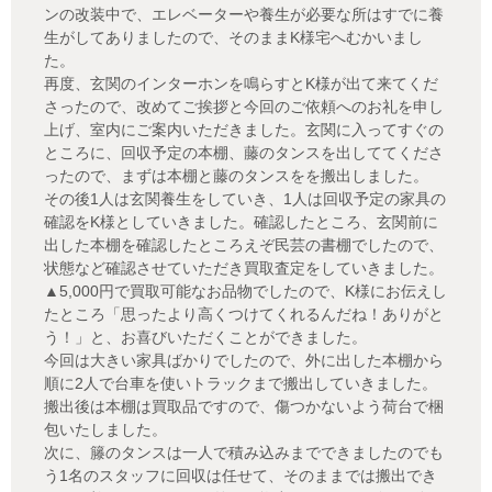
ンの改装中で、エレベーターや養生が必要な所はすでに養
生がしてありましたので、そのままK様宅へむかいまし
た。
再度、玄関のインターホンを鳴らすとK様が出て来てくだ
さったので、改めてご挨拶と今回のご依頼へのお礼を申し
上げ、室内にご案内いただきました。玄関に入ってすぐの
ところに、回収予定の本棚、藤のタンスを出しててくださ
ったので、まずは本棚と藤のタンスをを搬出しました。
その後1人は玄関養生をしていき、1人は回収予定の家具の
確認をK様としていきました。確認したところ、玄関前に
出した本棚を確認したところえぞ民芸の書棚でしたので、
状態など確認させていただき買取査定をしていきました。
▲5,000円で買取可能なお品物でしたので、K様にお伝えし
たところ「思ったより高くつけてくれるんだね！ありがと
う！」と、お喜びいただくことができました。
今回は大きい家具ばかりでしたので、外に出した本棚から
順に2人で台車を使いトラックまで搬出していきました。
搬出後は本棚は買取品ですので、傷つかないよう荷台で梱
包いたしました。
次に、籐のタンスは一人で積み込みまでできましたのでも
う1名のスタッフに回収は任せて、そのままでは搬出でき