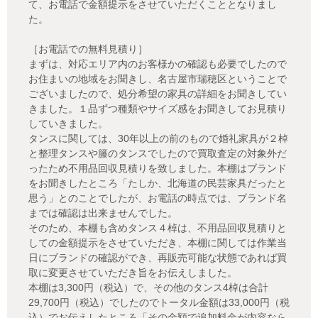
て、お電話で金額提示をさせていただくこととなりまし
た。
［お電話での無料見積り］
まずは、対応エリア内のお客様かの確認も必要でしたので
お住まいの地域をお聞きし、名古屋市瑞穂区ということで
ございましたので、処分希望の家具の詳細をお聞きしてい
きました。１品ずつ種類やサイズ感をお聞きしてお見積り
していきました。
タンスに関しては、30年以上の前のもので婚礼家具が２棹
と整理タンスや籐のタンスでしたので買取査定の対象外だ
ったため不用品回収見積りを致しました。本棚はブランド
をお聞きしたところ「たしか、北海道の民芸家具だったと
思う」とのことでしたが、お電話の時点では、ブランド名
までは確認は出来ませんでした。
そのため、本棚も含めタンス４棹は、不用品回収見積りと
しての金額提示をさせていただき、本棚に関しては作業当
日にブランドの確認ができ、再販売可能な状態であれば買
取に変更させていただき旨をお伝えしました。
本棚は3,300円（税込）で、その他のタンス4棹は合計
29,700円（税込）でしたのでトータル金額は33,000円（税
込）でお伝えしたところ「その金額で追加料金が内容なら