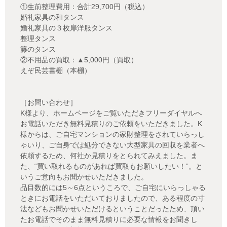
①生前整理費用：合計29,700円（税込）
婚礼家具の和タンス
婚礼家具の３枚扉洋服タンス
整理タンス
籐のタンス
②不用品の買取：▲5,000円（買取）
えぞ民芸書棚（本棚）
［お問い合わせ］
K様より、ホームページをご覧いただきフリーダイヤルへ
お電話いただき無料見積りのご依頼をいただきました。K
様からは、ご自宅マンションの家財整理をされていらっし
ゃいり、ご自身では処分できない大型家具の回収を業者へ
依頼するため、何社か見積りをとられてみえました。ま
た、“買い取れるものがあれば買取もお願いしたい！”。と
いうご意向もお聞かせいただきました。
品目数的には5～6点というころで、ご自宅にいらっしゃる
ときにお電話をいただいておりましたので、ある程度の寸
法などもお聞かせいただけるということだったため、頂い
たお電話でそのまま無料見積りに必要な情報をお聞きし