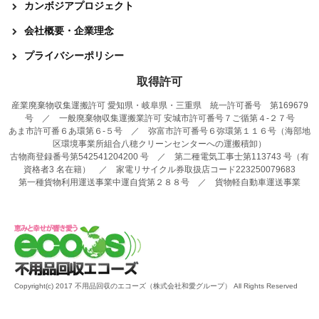
カンボジアプロジェクト
会社概要・企業理念
プライバシーポリシー
取得許可
産業廃棄物収集運搬許可 愛知県・岐阜県・三重県 統一許可番号 第169679
号 ／ 一般廃棄物収集運搬業許可 安城市許可番号７ご循第４-２７号
あま市許可番６あ環第６-５号 ／ 弥富市許可番号６弥環第１１６号（海部地
区環境事業所組合八穂クリーンセンターへの運搬積卸）
古物商登録番号第542541204200 号 ／ 第二種電気工事士第113743 号（有
資格者3 名在籍） ／ 家電リサイクル券取扱店コード223250079683
第一種貨物利用運送事業中運自貨第２８８号 ／ 貨物軽自動車運送事業
Copyright(c) 2017 不用品回収のエコーズ（株式会社和愛グループ） All Rights Reserved