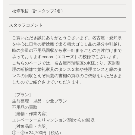
校條敬悟（計スタッフ2名）
スタッフコメント
ご覧いただき誠にありがとうございます。名古屋・愛知県
を中心に日常の断捨離で出る粗大ゴミ１品の処分や引越し
時の少量の不用品回収から家一軒まるごとのお片付けまで
承っておりますecoos［エコーズ］の校條でございます。
こちらのページでは、名古屋市瑞穂区のK様より、家財整
理の断捨離で婚礼家具のタンス２棹や整理タンスと籐のタ
ンスの回収とえぞ民芸の書棚の買取のご依頼をいただきま
したのでご紹介させていただきます。
［プラン］
生前整理 単品・少量プラン
不用品の買取
［建物・作業内容］
エレベーターありマンション3階からの回収
［対象品目・内訳］
①－②＝24,700円（税込）