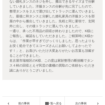
ない婚礼タンスのネジを外し、搬出できるサイズまで分解
していきました。洋服タンスの分解が先に完了したので、
整理タンスを２人で運び出してトラックに運んでいきまし
た。最後に和タンスと分解した婚礼家具の洋服タンスを部
屋の中から搬出していきました。先程と同じ要領で、玄関
外に出し、その後トラックに運んでいきました。
一通り、承った不用品の回収が終わりましたので、K様に
ご報告し、確認をしていただきました。ご精算時にK様か
らは、「作業が早すぎてびっくりしました。思ったよりも
お安く処分できてエコーズさんにお願いしてよかったで
す！」と、お喜びいただけ大変ありがたいお言葉も頂戴す
ることができました。
名古屋市瑞穂区のK様、この度は家財整理の断捨離でタン
ス４棹の回収とえぞ民芸の書棚の買取のご依頼をいただき
誠にありがとうございました。
前の事例
一覧へ戻る
次の事例