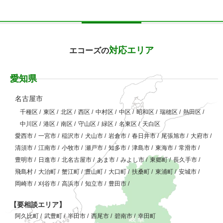
対応エリア
エコーズの
愛知県
名古屋市
千種区
/
東区
/
北区
/
西区
/
中村区
/
中区
/
昭和区
/
瑞穂区
/
熱田区
/
中川区
/
港区
/
南区
/
守山区
/
緑区
/
名東区
/
天白区
愛西市
/
一宮市
/
稲沢市
/
犬山市
/
岩倉市
/
春日井市
/
尾張旭市
/
大府市
/
清須市
/
江南市
/
小牧市
/
瀬戸市
/
知多市
/
津島市
/
東海市
/
常滑市
/
豊明市
/
日進市
/
北名古屋市
/
あま市
/
みよし市
/
東郷町
/
長久手市
/
飛島村
/
大治町
/
蟹江町
/
豊山町
/
大口町
/
扶桑町
/
東浦町
/
安城市
/
岡崎市
/
刈谷市
/
高浜市
/
知立市
/
豊田市
/
【要相談エリア】
阿久比町
/
武豊町
/
半田市
/
西尾市
/
碧南市
/
幸田町