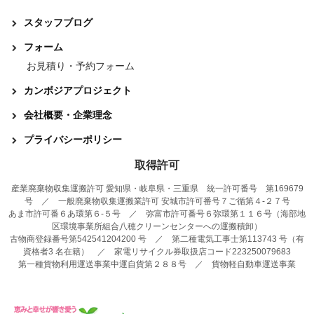
スタッフブログ
フォーム
お見積り・予約フォーム
カンボジアプロジェクト
会社概要・企業理念
プライバシーポリシー
取得許可
産業廃棄物収集運搬許可 愛知県・岐阜県・三重県 統一許可番号 第169679
号 ／ 一般廃棄物収集運搬業許可 安城市許可番号７ご循第４-２７号
あま市許可番６あ環第６-５号 ／ 弥富市許可番号６弥環第１１６号（海部地
区環境事業所組合八穂クリーンセンターへの運搬積卸）
古物商登録番号第542541204200 号 ／ 第二種電気工事士第113743 号（有
資格者3 名在籍） ／ 家電リサイクル券取扱店コード223250079683
第一種貨物利用運送事業中運自貨第２８８号 ／ 貨物軽自動車運送事業