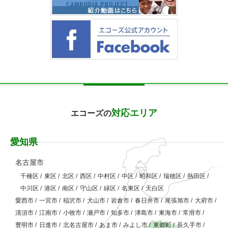
対応エリア
エコーズの
愛知県
名古屋市
千種区
/
東区
/
北区
/
西区
/
中村区
/
中区
/
昭和区
/
瑞穂区
/
熱田区
/
中川区
/
港区
/
南区
/
守山区
/
緑区
/
名東区
/
天白区
愛西市
/
一宮市
/
稲沢市
/
犬山市
/
岩倉市
/
春日井市
/
尾張旭市
/
大府市
/
清須市
/
江南市
/
小牧市
/
瀬戸市
/
知多市
/
津島市
/
東海市
/
常滑市
/
豊明市
/
日進市
/
北名古屋市
/
あま市
/
みよし市
/
東郷町
/
長久手市
/