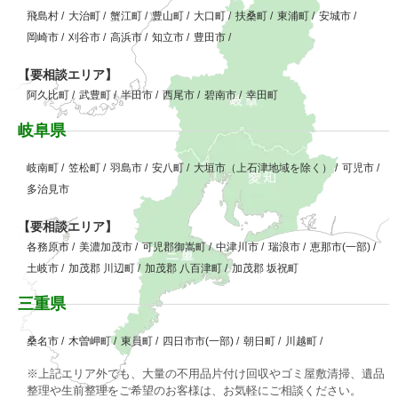
飛島村
/
大治町
/
蟹江町
/
豊山町
/
大口町
/
扶桑町
/
東浦町
/
安城市
/
岡崎市
/
刈谷市
/
高浜市
/
知立市
/
豊田市
/
【要相談エリア】
阿久比町
/
武豊町
/
半田市
/
西尾市
/
碧南市
/
幸田町
岐阜県
岐南町
/
笠松町
/
羽島市
/
安八町
/
大垣市（上石津地域を除く）
/
可児市
/
多治見市
【要相談エリア】
各務原市
/
美濃加茂市
/
可児郡御嵩町
/
中津川市
/
瑞浪市
/
恵那市(一部)
/
土岐市
/
加茂郡 川辺町
/
加茂郡 八百津町
/
加茂郡 坂祝町
三重県
桑名市
/
木曽岬町
/
東員町
/
四日市市(一部)
/
朝日町
/
川越町
/
※上記エリア外でも、大量の不用品片付け回収やゴミ屋敷清掃、遺品
整理や生前整理をご希望のお客様は、お気軽にご相談ください。